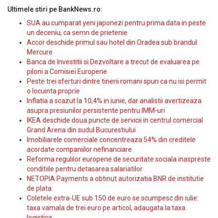
Ultimele stiri pe BankNews.ro:
SUA au cumparat yeni japonezi pentru prima data in peste
un deceniu, ca semn de prietenie
Accor deschide primul sau hotel din Oradea sub brandul
Mercure
Banca de Investitii si Dezvoltare a trecut de evaluarea pe
piloni a Comisiei Europene
Peste trei sferturi dintre tinerii romani spun ca nu isi permit
o locuinta proprie
Inflatia a scazut la 10,4% in iunie, dar analistii avertizeaza
asupra presiunilor persistente pentru IMM-uri
IKEA deschide doua puncte de servicii in centrul comercial
Grand Arena din sudul Bucurestiului
Imobiliarele comerciale concentreaza 54% din creditele
acordate companiilor nefinanciare
Reforma regulilor europene de securitate sociala inaspreste
conditiile pentru detasarea salariatilor
NETOPIA Payments a obtinut autorizatia BNR de institutie
de plata
Coletele extra-UE sub 150 de euro se scumpesc din iulie:
taxa vamala de trei euro pe articol, adaugata la taxa
logistica