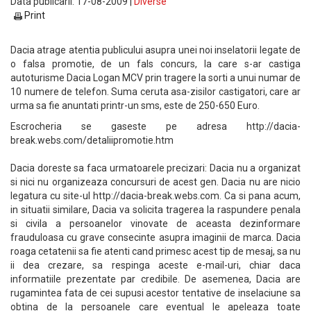
Data publicarii: 17-08-2009 |
Diverse
Print
Dacia atrage atentia publicului asupra unei noi inselatorii legate de
o falsa promotie, de un fals concurs, la care s-ar castiga
autoturisme Dacia Logan MCV prin tragere la sorti a unui numar de
10 numere de telefon. Suma ceruta asa-zisilor castigatori, care ar
urma sa fie anuntati printr-un sms, este de 250-650 Euro.
Escrocheria se gaseste pe adresa http://dacia-
break.webs.com/detaliipromotie.htm
Dacia doreste sa faca urmatoarele precizari: Dacia nu a organizat
si nici nu organizeaza concursuri de acest gen. Dacia nu are nicio
legatura cu site-ul http://dacia-break.webs.com. Ca si pana acum,
in situatii similare, Dacia va solicita tragerea la raspundere penala
si civila a persoanelor vinovate de aceasta dezinformare
frauduloasa cu grave consecinte asupra imaginii de marca. Dacia
roaga cetatenii sa fie atenti cand primesc acest tip de mesaj, sa nu
ii dea crezare, sa respinga aceste e-mail-uri, chiar daca
informatiile prezentate par credibile. De asemenea, Dacia are
rugamintea fata de cei supusi acestor tentative de inselaciune sa
obtina de la persoanele care eventual le apeleaza toate