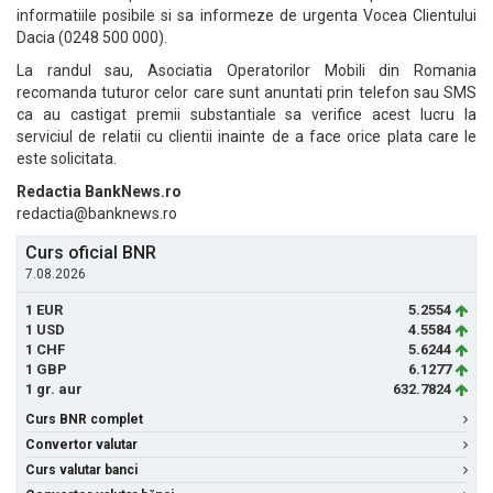
informatiile posibile si sa informeze de urgenta Vocea Clientului
Dacia (0248 500 000).
La randul sau, Asociatia Operatorilor Mobili din Romania
recomanda tuturor celor care sunt anuntati prin telefon sau SMS
ca au castigat premii substantiale sa verifice acest lucru la
serviciul de relatii cu clientii inainte de a face orice plata care le
este solicitata.
Redactia BankNews.ro
redactia@banknews.ro
Curs oficial BNR
7.08.2026
1 EUR
5.2554
1 USD
4.5584
1 CHF
5.6244
1 GBP
6.1277
1 gr. aur
632.7824
Curs BNR complet
Convertor valutar
Curs valutar banci