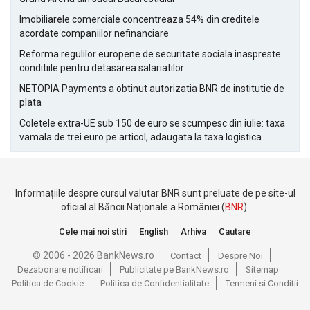
Imobiliarele comerciale concentreaza 54% din creditele
acordate companiilor nefinanciare
Reforma regulilor europene de securitate sociala inaspreste
conditiile pentru detasarea salariatilor
NETOPIA Payments a obtinut autorizatia BNR de institutie de
plata
Coletele extra-UE sub 150 de euro se scumpesc din iulie: taxa
vamala de trei euro pe articol, adaugata la taxa logistica
Informațiile despre cursul valutar BNR sunt preluate de pe site-ul
oficial al Băncii Naționale a României (
BNR
).
Cele mai noi stiri
English
Arhiva
Cautare
© 2006 - 2026 BankNews.ro
Contact
Despre Noi
Dezabonare notificari
Publicitate pe BankNews.ro
Sitemap
Politica de Cookie
Politica de Confidentialitate
Termeni si Conditii