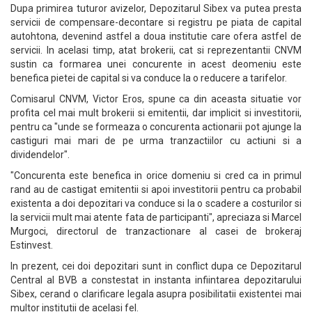
Dupa primirea tuturor avizelor, Depozitarul Sibex va putea presta
servicii de compensare-decontare si registru pe piata de capital
autohtona, devenind astfel a doua institutie care ofera astfel de
servicii. In acelasi timp, atat brokerii, cat si reprezentantii CNVM
sustin ca formarea unei concurente in acest deomeniu este
benefica pietei de capital si va conduce la o reducere a tarifelor.
Comisarul CNVM, Victor Eros, spune ca din aceasta situatie vor
profita cel mai mult brokerii si emitentii, dar implicit si investitorii,
pentru ca "unde se formeaza o concurenta actionarii pot ajunge la
castiguri mai mari de pe urma tranzactiilor cu actiuni si a
dividendelor".
"Concurenta este benefica in orice domeniu si cred ca in primul
rand au de castigat emitentii si apoi investitorii pentru ca probabil
existenta a doi depozitari va conduce si la o scadere a costurilor si
la servicii mult mai atente fata de participanti", apreciaza si Marcel
Murgoci, directorul de tranzactionare al casei de brokeraj
Estinvest.
In prezent, cei doi depozitari sunt in conflict dupa ce Depozitarul
Central al BVB a constestat in instanta infiintarea depozitarului
Sibex, cerand o clarificare legala asupra posibilitatii existentei mai
multor institutii de acelasi fel.