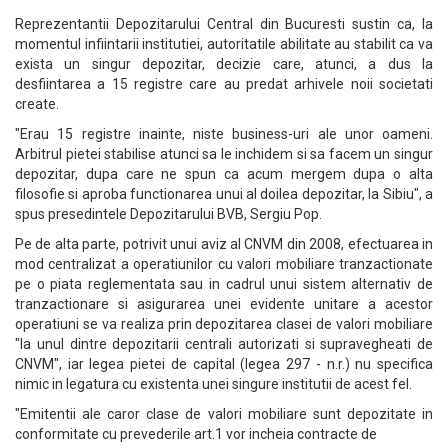
Reprezentantii Depozitarului Central din Bucuresti sustin ca, la
momentul infiintarii institutiei, autoritatile abilitate au stabilit ca va
exista un singur depozitar, decizie care, atunci, a dus la
desfiintarea a 15 registre care au predat arhivele noii societati
create.
"Erau 15 registre inainte, niste business-uri ale unor oameni.
Arbitrul pietei stabilise atunci sa le inchidem si sa facem un singur
depozitar, dupa care ne spun ca acum mergem dupa o alta
filosofie si aproba functionarea unui al doilea depozitar, la Sibiu", a
spus presedintele Depozitarului BVB, Sergiu Pop.
Pe de alta parte, potrivit unui aviz al CNVM din 2008, efectuarea in
mod centralizat a operatiunilor cu valori mobiliare tranzactionate
pe o piata reglementata sau in cadrul unui sistem alternativ de
tranzactionare si asigurarea unei evidente unitare a acestor
operatiuni se va realiza prin depozitarea clasei de valori mobiliare
"la unul dintre depozitarii centrali autorizati si supravegheati de
CNVM", iar legea pietei de capital (legea 297 - n.r.) nu specifica
nimic in legatura cu existenta unei singure institutii de acest fel.
"Emitentii ale caror clase de valori mobiliare sunt depozitate in
conformitate cu prevederile art.1 vor incheia contracte de