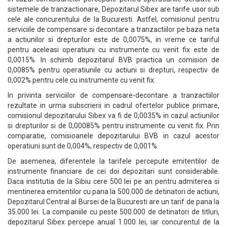
sistemele de tranzactionare, Depozitarul Sibex are tarife usor sub
cele ale concurentului de la Bucuresti. Astfel, comisionul pentru
serviciile de compensare si decontare a tranzactiilor pe baza neta
a actiunilor si drepturilor este de 0,0075%, in vreme ce tariful
pentru aceleasi operatiuni cu instrumente cu venit fix este de
0,0015%. In schimb depozitarul BVB practica un comision de
0,0085% pentru operatiunile cu actiuni si drepturi, respectiv de
0,002% pentru cele cu instrumente cu venit fix.
In privinta serviciilor de compensare-decontare a tranzactiilor
rezultate in urma subscrierii in cadrul ofertelor publice primare,
comisionul depozitarului Sibex va fi de 0,0035% in cazul actiunilor
si drepturilor si de 0,00085% pentru instrumente cu venit fix. Prin
comparatie, comisioanele depozitarului BVB in cazul acestor
operatiuni sunt de 0,004%, respectiv de 0,001%.
De asemenea, diferentele la tarifele percepute emitentilor de
instrumente financiare de cei doi depozitari sunt considerabile.
Daca institutia de la Sibiu cere 500 lei pe an pentru admiterea si
mentinerea emitentilor cu pana la 500.000 de detinatori de actiuni,
Depozitarul Central al Bursei de la Bucuresti are un tarif de pana la
35.000 lei. La companiile cu peste 500.000 de detinatori de titluri,
depozitarul Sibex percepe anual 1.000 lei, iar concurentul de la