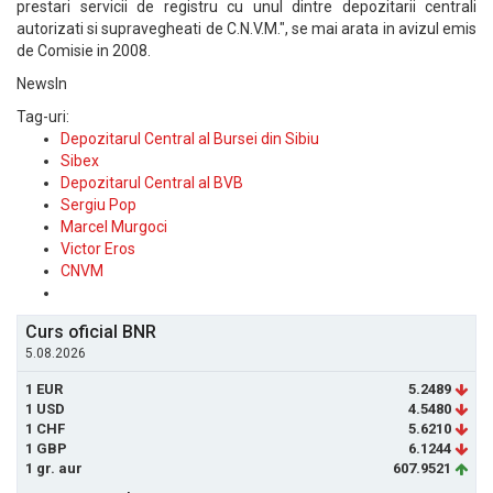
prestari servicii de registru cu unul dintre depozitarii centrali
autorizati si supravegheati de C.N.V.M.", se mai arata in avizul emis
de Comisie in 2008.
NewsIn
Tag-uri:
Depozitarul Central al Bursei din Sibiu
Sibex
Depozitarul Central al BVB
Sergiu Pop
Marcel Murgoci
Victor Eros
CNVM
Curs oficial BNR
5.08.2026
1 EUR
5.2489
1 USD
4.5480
1 CHF
5.6210
1 GBP
6.1244
1 gr. aur
607.9521