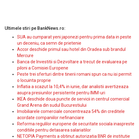
Ultimele stiri pe BankNews.ro:
SUA au cumparat yeni japonezi pentru prima data in peste
un deceniu, ca semn de prietenie
Accor deschide primul sau hotel din Oradea sub brandul
Mercure
Banca de Investitii si Dezvoltare a trecut de evaluarea pe
piloni a Comisiei Europene
Peste trei sferturi dintre tinerii romani spun ca nu isi permit
o locuinta proprie
Inflatia a scazut la 10,4% in iunie, dar analistii avertizeaza
asupra presiunilor persistente pentru IMM-uri
IKEA deschide doua puncte de servicii in centrul comercial
Grand Arena din sudul Bucurestiului
Imobiliarele comerciale concentreaza 54% din creditele
acordate companiilor nefinanciare
Reforma regulilor europene de securitate sociala inaspreste
conditiile pentru detasarea salariatilor
NETOPIA Payments a obtinut autorizatia BNR de institutie