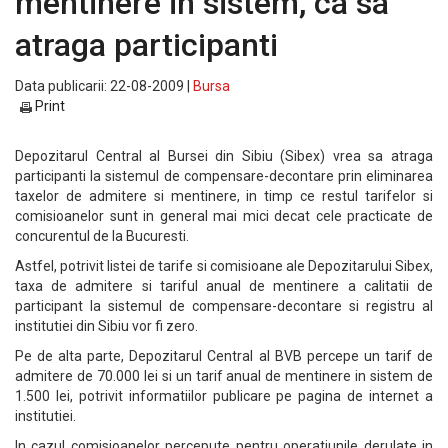
mentinere in sistem, ca sa
atraga participanti
Data publicarii: 22-08-2009 |
Bursa
Print
Depozitarul Central al Bursei din Sibiu (Sibex) vrea sa atraga
participanti la sistemul de compensare-decontare prin eliminarea
taxelor de admitere si mentinere, in timp ce restul tarifelor si
comisioanelor sunt in general mai mici decat cele practicate de
concurentul de la Bucuresti.
Astfel, potrivit listei de tarife si comisioane ale Depozitarului Sibex,
taxa de admitere si tariful anual de mentinere a calitatii de
participant la sistemul de compensare-decontare si registru al
institutiei din Sibiu vor fi zero.
Pe de alta parte, Depozitarul Central al BVB percepe un tarif de
admitere de 70.000 lei si un tarif anual de mentinere in sistem de
1.500 lei, potrivit informatiilor publicare pe pagina de internet a
institutiei.
In cazul comisioanelor percepute pentru operatiunile derulate in