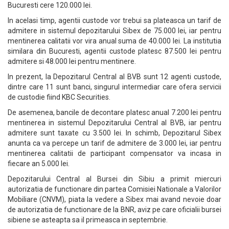
Bucuresti cere 120.000 lei.
In acelasi timp, agentii custode vor trebui sa plateasca un tarif de
admitere in sistemul depozitarului Sibex de 75.000 lei, iar pentru
mentinerea calitatii vor vira anual suma de 40.000 lei. La institutia
similara din Bucuresti, agentii custode platesc 87.500 lei pentru
admitere si 48.000 lei pentru mentinere.
In prezent, la Depozitarul Central al BVB sunt 12 agenti custode,
dintre care 11 sunt banci, singurul intermediar care ofera servicii
de custodie fiind KBC Securities.
De asemenea, bancile de decontare platesc anual 7.200 lei pentru
mentinerea in sistemul Depozitarului Central al BVB, iar pentru
admitere sunt taxate cu 3.500 lei. In schimb, Depozitarul Sibex
anunta ca va percepe un tarif de admitere de 3.000 lei, iar pentru
mentinerea calitatii de participant compensator va incasa in
fiecare an 5.000 lei.
Depozitarului Central al Bursei din Sibiu a primit miercuri
autorizatia de functionare din partea Comisiei Nationale a Valorilor
Mobiliare (CNVM), piata la vedere a Sibex mai avand nevoie doar
de autorizatia de functionare de la BNR, aviz pe care oficialii bursei
sibiene se asteapta sa il primeasca in septembrie.