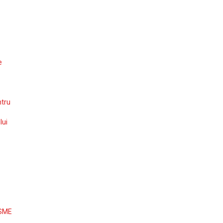
e
ntru
lui
 SME