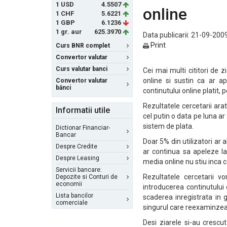
1 USD
4.5507
online
1 CHF
5.6221
1 GBP
6.1236
1 gr. aur
625.3970
Data publicarii: 21-09-2009
Print
Curs BNR complet
Convertor valutar
Curs valutar banci
Cei mai multi cititori de 
online si sustin ca ar a
Convertor valutar
bănci
continutului online platit, p
Rezultatele cercetarii arata
Informatii utile
cel putin o data pe luna ar
sistem de plata.
Dictionar Financiar-
Bancar
Doar 5% din utilizatori ar 
Despre Credite
ar continua sa apeleze la 
Despre Leasing
media online nu stiu inca c
Servicii bancare:
Rezultatele cercetarii v
Depozite si Conturi de
economii
introducerea continutului 
Lista bancilor
scaderea inregistrata in
comerciale
singurul care reexaminzeaza
Desi ziarele si-au crescut