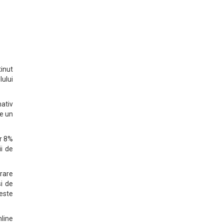
tinut
ului
mativ
ce un
ar 8%
ii de
rare
si de
este
nline