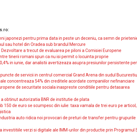
s.ro:
i japonezi pentru prima data in peste un deceniu, ca semn de prieteni
ul sau hotel din Oradea sub brandul Mercure
si Dezvoltare a trecut de evaluarea pe piloni a Comisiei Europene
intre tinerii romani spun ca nu isi permit o locuinta proprie
10,4% in iunie, dar analistii avertizeaza asupra presiunilor persistente pe
uncte de servicii in centrul comercial Grand Arena din sudul Bucurestiu
iale concentreaza 54% din creditele acordate companiilor nefinanciare
uropene de securitate sociala inaspreste conditiile pentru detasarea
obtinut autorizatia BNR de institutie de plata
b 150 de euro se scumpesc din iulie: taxa vamala de trei euro pe articol,
istica
ndustria auto ridica noi provocari de preturi de transfer pentru grupurile
investitiile verzi si digitale ale IMM-urilor din productie prin Programul