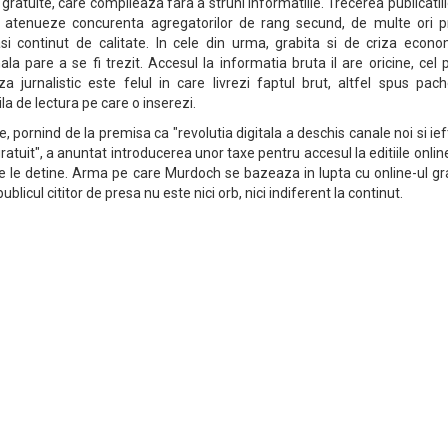
 gratuite, care compileaza fara a struni informatiile. Trecerea publicatiil
a atenueze concurenta agregatorilor de rang secund, de multe ori pri
si continut de calitate. In cele din urma, grabita si de criza econo
ala pare a se fi trezit. Accesul la informatia bruta il are oricine, cel 
a jurnalistic este felul in care livrezi faptul brut, altfel spus pach
ila de lectura pe care o inserezi.
, pornind de la premisa ca "revolutia digitala a deschis canale noi si ief
ratuit", a anuntat introducerea unor taxe pentru accesul la editiile onlin
are le detine. Arma pe care Murdoch se bazeaza in lupta cu online-ul gr
blicul cititor de presa nu este nici orb, nici indiferent la continut.