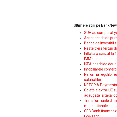
Ultimele stiri pe BankNew
SUA au cumparat yen
Accor deschide prim
Banca de Investitii 
Peste trei sferturi d
Inflatia a scazut la 
IMM-uri
IKEA deschide doua p
Imobiliarele comerc
Reforma regulilor e
salariatilor
NETOPIA Payments a 
Coletele extra-UE su
adaugata la taxa log
Transformarile din i
multinationale
CEC Bank finanteaza 
Eco-Tech