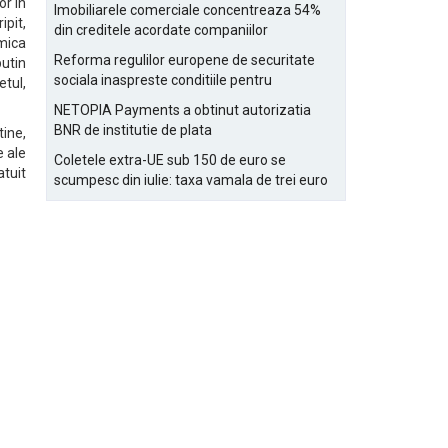
Bucurestiului
or in
Imobiliarele comerciale concentreaza 54%
pit,
din creditele acordate companiilor
mica
nefinanciare
Reforma regulilor europene de securitate
putin
sociala inaspreste conditiile pentru
etul,
detasarea salariatilor
NETOPIA Payments a obtinut autorizatia
BNR de institutie de plata
tine,
e ale
Coletele extra-UE sub 150 de euro se
atuit
scumpesc din iulie: taxa vamala de trei euro
pe articol, adaugata la taxa logistica