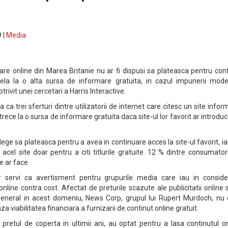
 |
Media
ziare online din Marea Britanie nu ar fi dispusi sa plateasca pentru con
pela la o alta sursa de informare gratuita, in cazul impunerii model
otrivit unei cercetari a Harris Interactive.
 ca trei sferturi dintre utilizatorii de internet care citesc un site infor
 trece la o sursa de informare gratuita daca site-ul lor favorit ar introdu
alege sa plateasca pentru a avea in continuare acces la site-ul favorit, i
acel site doar pentru a citi titlurile gratuite. 12 % dintre consumator
e ar face.
or servi ca avertisment pentru grupurile media care iau in conside
online contra cost. Afectat de preturile scazute ale publicitatii online 
 general in acest domeniu, News Corp, grupul lui Rupert Murdoch, nu 
 viabilitatea financiara a furnizarii de continut online gratuit.
 pretul de coperta in ultimii ani, au optat pentru a lasa continutul o