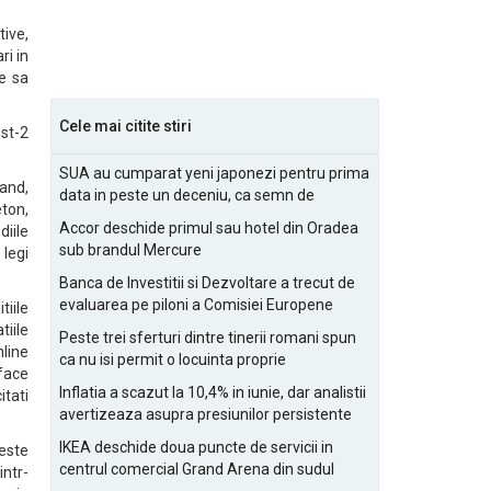
tive,
ri in
e sa
Cele mai citite stiri
ust-2
SUA au cumparat yeni japonezi pentru prima
cand,
data in peste un deceniu, ca semn de
eton,
prietenie
Accor deschide primul sau hotel din Oradea
diile
sub brandul Mercure
 legi
Banca de Investitii si Dezvoltare a trecut de
evaluarea pe piloni a Comisiei Europene
tiile
tiile
Peste trei sferturi dintre tinerii romani spun
nline
ca nu isi permit o locuinta proprie
 face
Inflatia a scazut la 10,4% in iunie, dar analistii
itati
avertizeaza asupra presiunilor persistente
pentru IMM-uri
IKEA deschide doua puncte de servicii in
 este
centrul comercial Grand Arena din sudul
intr-