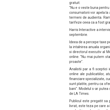
gratuit.
"Nu e o veste buna pentru 
consumatorii vor apela la 
termeni de audienta. Ram
tarifeze ceea ca a fost gra
Harris Interactive a inter
septembrie.
Ideea de a percepe taxe pen
la intalnirea anuala organ
si directorul executiv al 
online. "Nu mai putem sta 
proaste".
Analistii par a fi sceptici
online ale publicatiilor, a
financiare specializate, cu
sunt platite, pentru ca of
bani". Modelul s-ar putea s
de LA Times.
Publicul este pregatit sa 
livrat, este teza pe care a