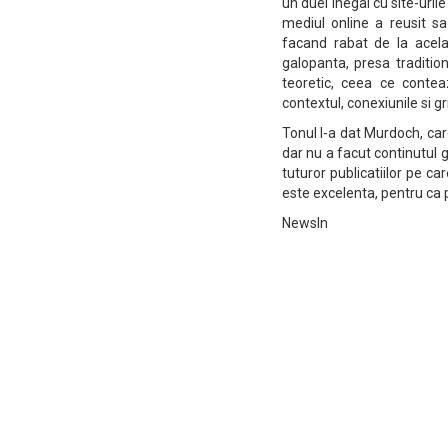
un duel inegal cu site-urile
mediul online a reusit s
facand rabat de la acela
galopanta, presa tradition
teoretic, ceea ce conteaz
contextul, conexiunile si gr
Tonul l-a dat Murdoch, care
dar nu a facut continutul g
tuturor publicatiilor pe c
este excelenta, pentru ca pu
NewsIn