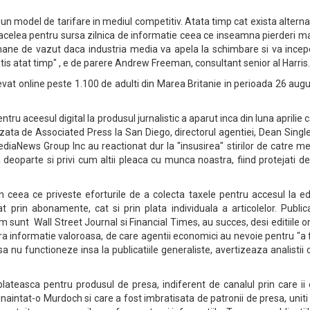
un model de tarifare in mediul competitiv. Atata timp cat exista alterna
acelea pentru sursa zilnica de informatie ceea ce inseamna pierderi ma
ane de vazut daca industria media va apela la schimbare si va incep
tis atat timp" , e de parere Andrew Freeman, consultant senior al Harris.
vievat online peste 1.100 de adulti din Marea Britanie in perioada 26 aug
tru aceesul digital la produsul jurnalistic a aparut inca din luna aprilie 
izata de Associated Press la San Diego, directorul agentiei, Dean Singl
MediaNews Group Inc au reactionat dur la "insusirea" stirilor de catre me
deoparte si privi cum altii pleaca cu munca noastra, fiind protejati de
 in ceea ce priveste eforturile de a colecta taxele pentru accesul la edi
tat prin abonamente, cat si prin plata individuala a articolelor. Publica
m sunt Wall Street Journal si Financial Times, au succes, desi editiile o
era informatie valoroasa, de care agentii economici au nevoie pentru "a
a nu functioneze insa la publicatiile generaliste, avertizeaza analistii c
plateasca pentru produsul de presa, indiferent de canalul prin care ii
 inaintat-o Murdoch si care a fost imbratisata de patronii de presa, uniti 