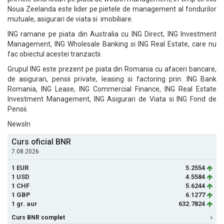
Noua Zeelanda este lider pe pietele de management al fondurilor
mutuale, asigurari de viata si imobiliare.
ING ramane pe piata din Australia cu ING Direct, ING Investment
Management, ING Wholesale Banking si ING Real Estate, care nu
fac obiectul acestei tranzactii.
Grupul ING este prezent pe piata din Romania cu afaceri bancare,
de asigurari, pensii private, leasing si factoring prin: ING Bank
Romania, ING Lease, ING Commercial Finance, ING Real Estate
Investment Management, ING Asigurari de Viata si ING Fond de
Pensii.
NewsIn
Curs oficial BNR
7.08.2026
1 EUR
5.2554
1 USD
4.5584
1 CHF
5.6244
1 GBP
6.1277
1 gr. aur
632.7824
Curs BNR complet