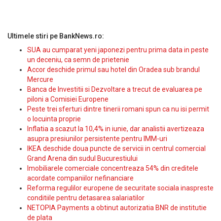
Ultimele stiri pe BankNews.ro:
SUA au cumparat yeni japonezi pentru prima data in peste
un deceniu, ca semn de prietenie
Accor deschide primul sau hotel din Oradea sub brandul
Mercure
Banca de Investitii si Dezvoltare a trecut de evaluarea pe
piloni a Comisiei Europene
Peste trei sferturi dintre tinerii romani spun ca nu isi permit
o locuinta proprie
Inflatia a scazut la 10,4% in iunie, dar analistii avertizeaza
asupra presiunilor persistente pentru IMM-uri
IKEA deschide doua puncte de servicii in centrul comercial
Grand Arena din sudul Bucurestiului
Imobiliarele comerciale concentreaza 54% din creditele
acordate companiilor nefinanciare
Reforma regulilor europene de securitate sociala inaspreste
conditiile pentru detasarea salariatilor
NETOPIA Payments a obtinut autorizatia BNR de institutie
de plata