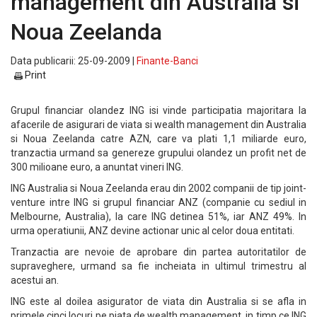
management din Australia si
Noua Zeelanda
Data publicarii: 25-09-2009 |
Finante-Banci
Print
Grupul financiar olandez ING isi vinde participatia majoritara la
afacerile de asigurari de viata si wealth management din Australia
si Noua Zeelanda catre AZN, care va plati 1,1 miliarde euro,
tranzactia urmand sa genereze grupului olandez un profit net de
300 milioane euro, a anuntat vineri ING.
ING Australia si Noua Zeelanda erau din 2002 companii de tip joint-
venture intre ING si grupul financiar ANZ (companie cu sediul in
Melbourne, Australia), la care ING detinea 51%, iar ANZ 49%. In
urma operatiunii, ANZ devine actionar unic al celor doua entitati.
Tranzactia are nevoie de aprobare din partea autoritatilor de
supraveghere, urmand sa fie incheiata in ultimul trimestru al
acestui an.
ING este al doilea asigurator de viata din Australia si se afla in
primele cinci locuri pe piata de wealth management, in timp ce ING