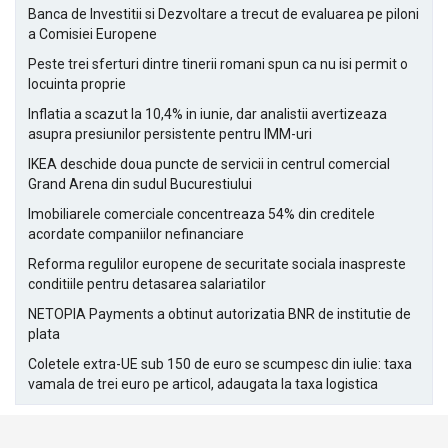
Banca de Investitii si Dezvoltare a trecut de evaluarea pe piloni
a Comisiei Europene
Peste trei sferturi dintre tinerii romani spun ca nu isi permit o
locuinta proprie
Inflatia a scazut la 10,4% in iunie, dar analistii avertizeaza
asupra presiunilor persistente pentru IMM-uri
IKEA deschide doua puncte de servicii in centrul comercial
Grand Arena din sudul Bucurestiului
Imobiliarele comerciale concentreaza 54% din creditele
acordate companiilor nefinanciare
Reforma regulilor europene de securitate sociala inaspreste
conditiile pentru detasarea salariatilor
NETOPIA Payments a obtinut autorizatia BNR de institutie de
plata
Coletele extra-UE sub 150 de euro se scumpesc din iulie: taxa
vamala de trei euro pe articol, adaugata la taxa logistica