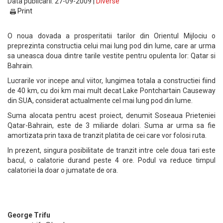
Data publicarii: 27-09-2009 |
Diverse
Print
O noua dovada a prosperitatii tarilor din Orientul Mijlociu o
preprezinta constructia celui mai lung pod din lume, care ar urma
sa uneasca doua dintre tarile vestite pentru opulenta lor: Qatar si
Bahrain.
Lucrarile vor incepe anul viitor, lungimea totala a constructiei fiind
de 40 km, cu doi km mai mult decat Lake Pontchartain Causeway
din SUA, considerat actualmente cel mai lung pod din lume.
Suma alocata pentru acest proiect, denumit Soseaua Prieteniei
Qatar-Bahrain, este de 3 miliarde dolari. Suma ar urma sa fie
amortizata prin taxa de tranzit platita de cei care vor folosi ruta.
In prezent, singura posibilitate de tranzit intre cele doua tari este
bacul, o calatorie durand peste 4 ore. Podul va reduce timpul
calatoriei la doar o jumatate de ora.
George Trifu