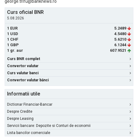
george.trifu@banknews.ro
Curs oficial BNR
5.08.2026
1 EUR
5.2489
1 USD
4.5480
1 CHF
5.6210
1 GBP
6.1244
1 gr. aur
607.9521
Curs BNR complet
Convertor valutar
Curs valutar banci
Convertor valutar bănci
Informatii utile
Dictionar Financiar-Bancar
Despre Credite
Despre Leasing
Servicii bancare: Depozite si Conturi de economii
Lista bancilor comerciale