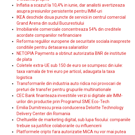
Inflatia a scazut la 10,4% in iunie, dar analistii avertizeaza
asupra presiunilor persistente pentru IMM-uri
IKEA deschide doua puncte de servicii in centrul comercial
Grand Arena din sudul Bucurestiului
Imobiliarele comerciale concentreaza 54% din creditele
acordate companiilor nefinanciare
Reforma regulilor europene de securitate sociala inaspreste
conditiile pentru detasarea salariatilor
NETOPIA Payments a obtinut autorizatia BNR de institutie
de plata
Coletele extra-UE sub 150 de euro se scumpesc din iulie:
taxa vamala de trei euro pe articol, adaugata la taxa
logistica
Transformarile din industria auto ridica noi provocari de
preturi de transfer pentru grupurile multinationale
CEC Bank finanteaza investitiile verzi si digitale ale IMM-
urilor din productie prin Programul SME Eco-Tech
Emilia Dumitrescu preia conducerea Deloitte Technology
Delivery Center din Romania
Cheltuielile de marketing digital, sub lupa fiscului: companiile
trebuie sa justifice colaborarile cu influencerii
Platformele cripto fara autorizatie MiCA nu vor mai putea