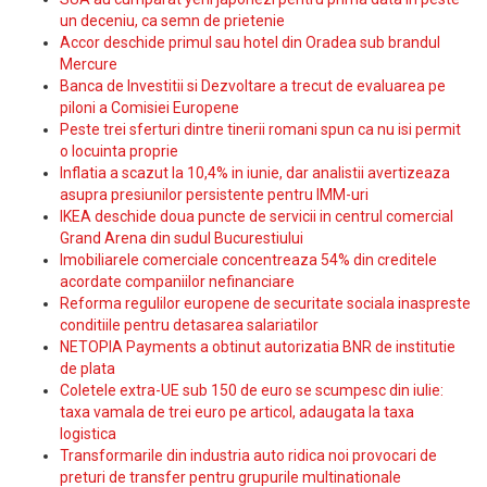
un deceniu, ca semn de prietenie
Accor deschide primul sau hotel din Oradea sub brandul
Mercure
Banca de Investitii si Dezvoltare a trecut de evaluarea pe
piloni a Comisiei Europene
Peste trei sferturi dintre tinerii romani spun ca nu isi permit
o locuinta proprie
Inflatia a scazut la 10,4% in iunie, dar analistii avertizeaza
asupra presiunilor persistente pentru IMM-uri
IKEA deschide doua puncte de servicii in centrul comercial
Grand Arena din sudul Bucurestiului
Imobiliarele comerciale concentreaza 54% din creditele
acordate companiilor nefinanciare
Reforma regulilor europene de securitate sociala inaspreste
conditiile pentru detasarea salariatilor
NETOPIA Payments a obtinut autorizatia BNR de institutie
de plata
Coletele extra-UE sub 150 de euro se scumpesc din iulie:
taxa vamala de trei euro pe articol, adaugata la taxa
logistica
Transformarile din industria auto ridica noi provocari de
preturi de transfer pentru grupurile multinationale