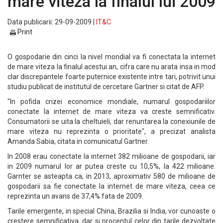
mare viteza la finalul lui 2009
Data publicarii: 29-09-2009 |
IT&C
Print
O gospodarie din cinci la nivel mondial va fi conectata la internet
de mare viteza la finalul acestui an, cifra care nu arata insa in mod
clar discrepantele foarte puternice existente intre tari, potrivit unui
studiu publicat de institutul de cercetare Gartner si citat de AFP.
"In pofida crizei economice mondiale, numarul gospodariilor
conectate la internet de mare viteza va creste semnificativ.
Consumatorii se uita la cheltuieli, dar renuntarea la conexiunile de
mare viteza nu reprezinta o prioritate", a precizat analista
Amanda Sabia, citata in comunicatul Gartner.
In 2008 erau conectate la internet 382 milioane de gospodarii, iar
in 2009 numarul lor ar putea creste cu 10,5%, la 422 milioane.
Garnter se asteapta ca, in 2013, aproximativ 580 de milioane de
gospodarii sa fie conectate la internet de mare viteza, ceea ce
reprezinta un avans de 37,4% fata de 2009.
Tarile emergente, in special China, Brazilia si India, vor cunoaste o
crestere semnificativa, dar si procentul celor din tarile dezvoltate