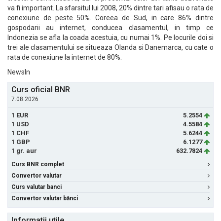
va fi important. La sfarsitul lui 2008, 20% dintre tari afisau o rata de
conexiune de peste 50%. Coreea de Sud, in care 86% dintre
gospodarii au internet, conducea clasamentul, in timp ce
Indonezia se afla la coada acestuia, cu numai 1%. Pe locurile doi si
trei ale clasamentului se situeaza Olanda si Danemarca, cu cate o
rata de conexiune la internet de 80%.
NewsIn
Curs oficial BNR
7.08.2026
1 EUR
5.2554
1 USD
4.5584
1 CHF
5.6244
1 GBP
6.1277
1 gr. aur
632.7824
Curs BNR complet
Convertor valutar
Curs valutar banci
Convertor valutar bănci
Informatii utile