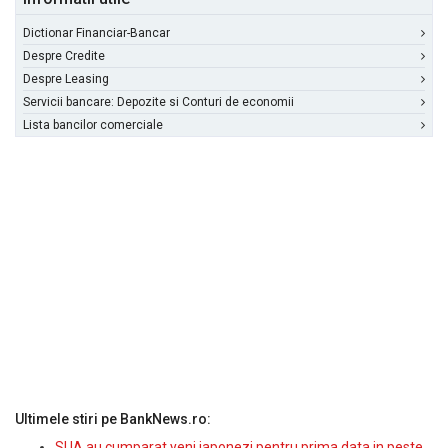
Dictionar Financiar-Bancar
Despre Credite
Despre Leasing
Servicii bancare: Depozite si Conturi de economii
Lista bancilor comerciale
Ultimele stiri pe BankNews.ro:
SUA au cumparat yeni japonezi pentru prima data in peste