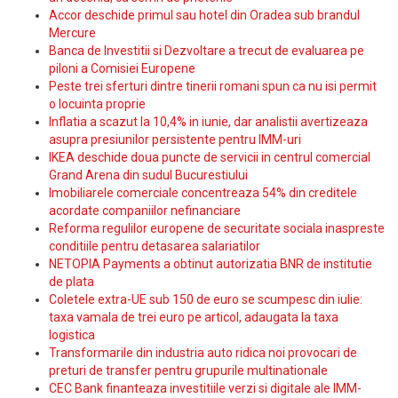
Accor deschide primul sau hotel din Oradea sub brandul
Mercure
Banca de Investitii si Dezvoltare a trecut de evaluarea pe
piloni a Comisiei Europene
Peste trei sferturi dintre tinerii romani spun ca nu isi permit
o locuinta proprie
Inflatia a scazut la 10,4% in iunie, dar analistii avertizeaza
asupra presiunilor persistente pentru IMM-uri
IKEA deschide doua puncte de servicii in centrul comercial
Grand Arena din sudul Bucurestiului
Imobiliarele comerciale concentreaza 54% din creditele
acordate companiilor nefinanciare
Reforma regulilor europene de securitate sociala inaspreste
conditiile pentru detasarea salariatilor
NETOPIA Payments a obtinut autorizatia BNR de institutie
de plata
Coletele extra-UE sub 150 de euro se scumpesc din iulie:
taxa vamala de trei euro pe articol, adaugata la taxa
logistica
Transformarile din industria auto ridica noi provocari de
preturi de transfer pentru grupurile multinationale
CEC Bank finanteaza investitiile verzi si digitale ale IMM-