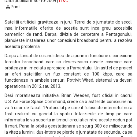
Data publicarii: 30-10-2009 |
IT&C
Print
Satelitii artificiali graviteaza in jurul Terrei de o jumatate de secol,
insa informatiile oferite de acestia sunt inca greu accesibile
oamenilor de rand. Darpa, divizia de cercetare a Pentagonului,
planuieste instalarea unor conexiuni broadband pentru a rezolva
aceasta problema.
Darpa a lansat de curand ideea de a pune in functiune o conexiune
terestra broadband care sa deserveasca navele cosmice care
orbiteaza in imediata apropiere a Pamantului. Un astfel de proiect
ar oferi satelitilor un flux constant de 100 kbps, care sa
functioneze in ambele sensuri. Potrivit Wired, sistemul va deveni
operational in 2012 sau 2013.
Desi imbratiseaza initiativa, Brian Weeden, fost oficial in cadrul
U.S. Air Force Space Command, crede ca o astfel de conexiune nu
va fi usor de facut: "Protocolul pe care il foloseste internetul nu a
fost realizat cu gandul la spatiu. Intarzierile de timp pe care
informatia le va suporta in timpul circulatiei intre aceste noduri pot
fi mari. Pana la orbita geostationara se scurg 300 de milisecunde
la viteza luminii, dus-intors se pierde o jumatate de secunda, ca sa