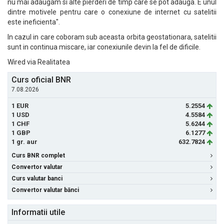
nu mai adaugam si alte pierderi de timp care se pot adauga. E unul
dintre motivele pentru care o conexiune de internet cu satelitii
este ineficienta".
In cazul in care coboram sub aceasta orbita geostationara, satelitii
sunt in continua miscare, iar conexiunile devin la fel de dificile.
Wired via Realitatea
Curs oficial BNR
7.08.2026
1 EUR
5.2554
1 USD
4.5584
1 CHF
5.6244
1 GBP
6.1277
1 gr. aur
632.7824
Curs BNR complet
Convertor valutar
Curs valutar banci
Convertor valutar bănci
Informatii utile