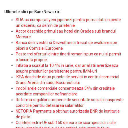
Ultimele stiri pe BankNews.ro:
SUA au cumparat yeni japonezi pentru prima data in peste
un deceniu, ca semn de prietenie
Accor deschide primul sau hotel din Oradea sub brandul
Mercure
Banca de Investitii si Dezvoltare a trecut de evaluarea pe
piloni a Comisiei Europene
Peste trei sferturi dintre tinerii romani spun ca nu isi permit
o locuinta proprie
Inflatia a scazut la 10,4% in iunie, dar analistii avertizeaza
asupra presiunilor persistente pentru IMM-uri
IKEA deschide doua puncte de servicii in centrul comercial
Grand Arena din sudul Bucurestiului
Imobiliarele comerciale concentreaza 54% din creditele
acordate companiilor nefinanciare
Reforma regulilor europene de securitate sociala inaspreste
conditiile pentru detasarea salariatilor
NETOPIA Payments a obtinut autorizatia BNR de institutie
de plata
Coletele extra-UE sub 150 de euro se scumpesc din iulie: