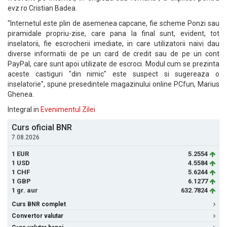
evz.ro Cristian Badea.
"Internetul este plin de asemenea capcane, fie scheme Ponzi sau
piramidale propriu-zise, care pana la final sunt, evident, tot
inselatorii, fie escrocherii imediate, in care utilizatorii naivi dau
diverse informatii de pe un card de credit sau de pe un cont
PayPal, care sunt apoi utilizate de escroci. Modul cum se prezinta
aceste castiguri "din nimic" este suspect si sugereaza o
inselatorie", spune presedintele magazinului online PCfun, Marius
Ghenea.
Integral in
Evenimentul Zilei
Curs oficial BNR
7.08.2026
1 EUR
5.2554
1 USD
4.5584
1 CHF
5.6244
1 GBP
6.1277
1 gr. aur
632.7824
Curs BNR complet
Convertor valutar