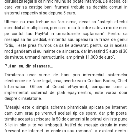
deruleaza legal si ca nimic rau nu se poate intampla. De aceea, cei
care vor sa castige bani frumosi trebuie sa dechida conturi in
sistemul respectiv si sa depuna 5 euro.
Ulterior, nu mai trebuie sa faci nimic, decat sa "astepti efectul
incredibil al multiplicarii, prin care o sa-ti intre cateva mii de euro
pe contul tau PayPal in urmatoarele saptamani". Pentru ca
mesajul sa fie credibil, emitentul sau apeleaza la fraze de genul
"Stiu, ...este prea frumos ca sa fie adevarat, pentru ca in acelasi
mod gandeam si eu inainte de a incerca, dar investind 5 euro si 30
de minute, urmand instructiunile, am primit 11.000 de euro".
Pui un leu, din el rasare...
Trimiterea unor sume de bani prin intermediul sistemelor
electronice se face legal, insa, avertizeaza Cristian Badea, Chief
Information Officer al Gecad ePayment, companie care a
implementat sistemul de plati epayment.ro, este vorba doar
despre o inselatorie.
"Mesajul este o simpla schema piramidala aplicata pe Internet,
cam cum erau pe vremuri acelasi tip de spam, dar prin posta:
trimite aceasta scrisoare la 50 de oameni si la primul din lista pune
5 lei in plic si te vei imbogati. Astfel de mesaje circula in mod
frecvent pe Internet, in engleza sau romana", a explicat pentru