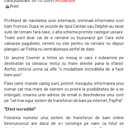
Data publicarii: 30-10-2009 |
Actualitate
Print
Profitand de naivitatea unor internauti, criminalii informatici scot
bani frumosi. Dupa ce jocurile de tipul Caritas sau Delphin au lasat
sute de romani fara case, o alta schema promite castiguri usoare.
Toate sunt doar cai de a ramane cu buzunarul gol. Care este
valoarea pagubelor, nimeni nu stie pentru ca romanii nu depun
plangeri, iar Politia nu centralizeaza astfel de date.
Un anume Cosmin a trimis un mesaj in care ii indeamna pe
destinatari sa citeasca textul cu mare atentie pana la sfarsit.
Astfel, cititorul urma sa afle "o modalitate incredibilia de a face
bani usor".
Pasii catre marele castig sunt, potrivit mesajului, informarea unui
numar cat mai mare de oameni cu privire la posibilitatea de a se
imbogati, crearea unei adrese de email si deschiderea unui cont
pe "cel mai sigur sistem de transferuri de bani pe internet, PayPal".
"Efect incredibil"
Folosirea numelui unui sistem de transferuri de bani online
binecunoscut are darul de a-i convinge pe naivi ca totul se