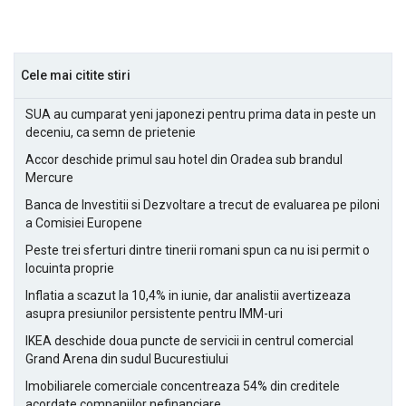
Cele mai citite stiri
SUA au cumparat yeni japonezi pentru prima data in peste un
deceniu, ca semn de prietenie
Accor deschide primul sau hotel din Oradea sub brandul
Mercure
Banca de Investitii si Dezvoltare a trecut de evaluarea pe piloni
a Comisiei Europene
Peste trei sferturi dintre tinerii romani spun ca nu isi permit o
locuinta proprie
Inflatia a scazut la 10,4% in iunie, dar analistii avertizeaza
asupra presiunilor persistente pentru IMM-uri
IKEA deschide doua puncte de servicii in centrul comercial
Grand Arena din sudul Bucurestiului
Imobiliarele comerciale concentreaza 54% din creditele
acordate companiilor nefinanciare