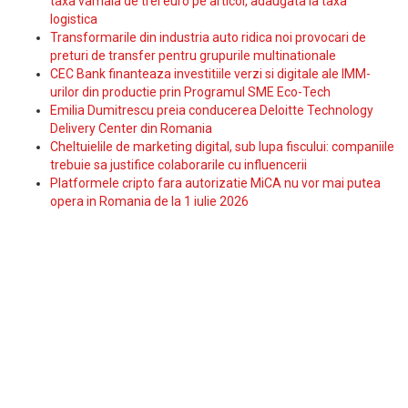
taxa vamala de trei euro pe articol, adaugata la taxa
logistica
Transformarile din industria auto ridica noi provocari de
preturi de transfer pentru grupurile multinationale
CEC Bank finanteaza investitiile verzi si digitale ale IMM-
urilor din productie prin Programul SME Eco-Tech
Emilia Dumitrescu preia conducerea Deloitte Technology
Delivery Center din Romania
Cheltuielile de marketing digital, sub lupa fiscului: companiile
trebuie sa justifice colaborarile cu influencerii
Platformele cripto fara autorizatie MiCA nu vor mai putea
opera in Romania de la 1 iulie 2026