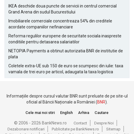
IKEA deschide doua puncte de servicii in centrul comercial
Grand Arena din sudul Bucurestiului
Imobiliarele comerciale concentreaza 54% din creditele
acordate companiilor nefinanciare
Reforma regulilor europene de securitate sociala inaspreste
conditiile pentru detasarea salariatilor
NETOPIA Payments a obtinut autorizatia BNR de institutie de
plata
Coletele extra-UE sub 150 de euro se scumpesc din iulie: taxa
vamala de trei euro pe articol, adaugata la taxa logistica
Informațiile despre cursul valutar BNR sunt preluate de pe site-ul
oficial al Băncii Naționale a României (
BNR
).
Cele mai noi stiri
English
Arhiva
Cautare
© 2006 - 2026 BankNews.ro
Contact
Despre Noi
Dezabonare notificari
Publicitate pe BankNews.ro
Sitemap