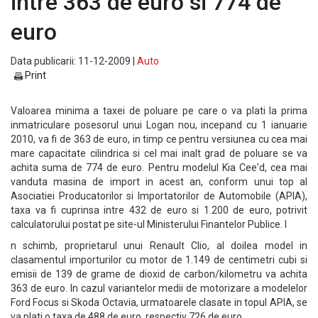
intre 363 de euro si 774 de
euro
Data publicarii: 11-12-2009 |
Auto
Print
Valoarea minima a taxei de poluare pe care o va plati la prima
inmatriculare posesorul unui Logan nou, incepand cu 1 ianuarie
2010, va fi de 363 de euro, in timp ce pentru versiunea cu cea mai
mare capacitate cilindrica si cel mai inalt grad de poluare se va
achita suma de 774 de euro. Pentru modelul Kia Cee'd, cea mai
vanduta masina de import in acest an, conform unui top al
Asociatiei Producatorilor si Importatorilor de Automobile (APIA),
taxa va fi cuprinsa intre 432 de euro si 1.200 de euro, potrivit
calculatorului postat pe site-ul Ministerului Finantelor Publice. I
n schimb, proprietarul unui Renault Clio, al doilea model in
clasamentul importurilor cu motor de 1.149 de centimetri cubi si
emisii de 139 de grame de dioxid de carbon/kilometru va achita
363 de euro. In cazul variantelor medii de motorizare a modelelor
Ford Focus si Skoda Octavia, urmatoarele clasate in topul APIA, se
va plati o taxa de 488 de euro, respectiv 726 de euro.