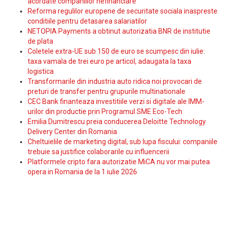
acordate companiilor nefinanciare
Reforma regulilor europene de securitate sociala inaspreste
conditiile pentru detasarea salariatilor
NETOPIA Payments a obtinut autorizatia BNR de institutie
de plata
Coletele extra-UE sub 150 de euro se scumpesc din iulie:
taxa vamala de trei euro pe articol, adaugata la taxa
logistica
Transformarile din industria auto ridica noi provocari de
preturi de transfer pentru grupurile multinationale
CEC Bank finanteaza investitiile verzi si digitale ale IMM-
urilor din productie prin Programul SME Eco-Tech
Emilia Dumitrescu preia conducerea Deloitte Technology
Delivery Center din Romania
Cheltuielile de marketing digital, sub lupa fiscului: companiile
trebuie sa justifice colaborarile cu influencerii
Platformele cripto fara autorizatie MiCA nu vor mai putea
opera in Romania de la 1 iulie 2026