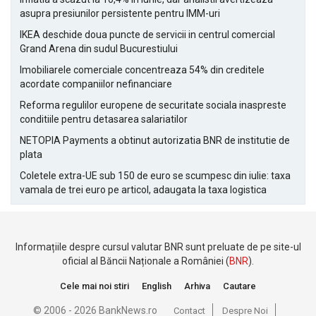
asupra presiunilor persistente pentru IMM-uri
IKEA deschide doua puncte de servicii in centrul comercial
Grand Arena din sudul Bucurestiului
Imobiliarele comerciale concentreaza 54% din creditele
acordate companiilor nefinanciare
Reforma regulilor europene de securitate sociala inaspreste
conditiile pentru detasarea salariatilor
NETOPIA Payments a obtinut autorizatia BNR de institutie de
plata
Coletele extra-UE sub 150 de euro se scumpesc din iulie: taxa
vamala de trei euro pe articol, adaugata la taxa logistica
Informațiile despre cursul valutar BNR sunt preluate de pe site-ul
oficial al Băncii Naționale a României (
BNR
).
Cele mai noi stiri
English
Arhiva
Cautare
© 2006 - 2026 BankNews.ro
Contact
Despre Noi