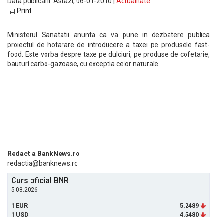
Data publicarii: Astazi, 06-01-2010 |
Actualitate
Print
Ministerul Sanatatii anunta ca va pune in dezbatere publica
proiectul de hotarare de introducere a taxei pe produsele fast-
food. Este vorba despre taxe pe dulciuri, pe produse de cofetarie,
bauturi carbo-gazoase, cu exceptia celor naturale.
Redactia BankNews.ro
redactia@banknews.ro
Curs oficial BNR
5.08.2026
1 EUR
5.2489
1 USD
4.5480