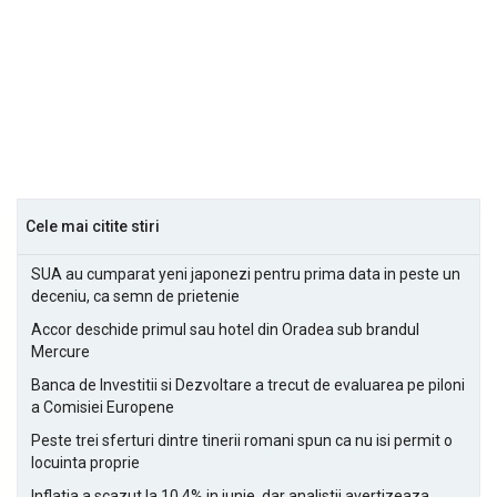
Cele mai citite stiri
SUA au cumparat yeni japonezi pentru prima data in peste un
deceniu, ca semn de prietenie
Accor deschide primul sau hotel din Oradea sub brandul
Mercure
Banca de Investitii si Dezvoltare a trecut de evaluarea pe piloni
a Comisiei Europene
Peste trei sferturi dintre tinerii romani spun ca nu isi permit o
locuinta proprie
Inflatia a scazut la 10,4% in iunie, dar analistii avertizeaza