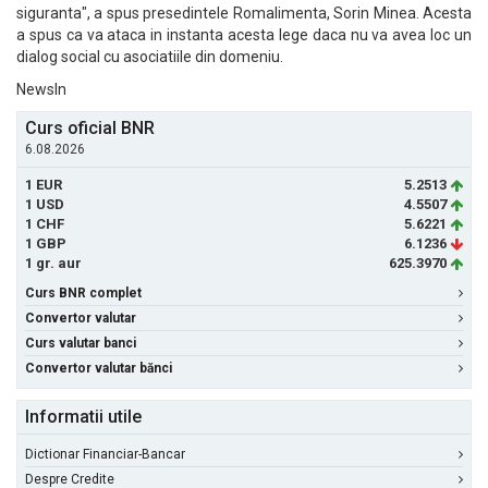
siguranta", a spus presedintele Romalimenta, Sorin Minea. Acesta
a spus ca va ataca in instanta acesta lege daca nu va avea loc un
dialog social cu asociatiile din domeniu.
NewsIn
Curs oficial BNR
6.08.2026
1 EUR
5.2513
1 USD
4.5507
1 CHF
5.6221
1 GBP
6.1236
1 gr. aur
625.3970
Curs BNR complet
Convertor valutar
Curs valutar banci
Convertor valutar bănci
Informatii utile
Dictionar Financiar-Bancar
Despre Credite