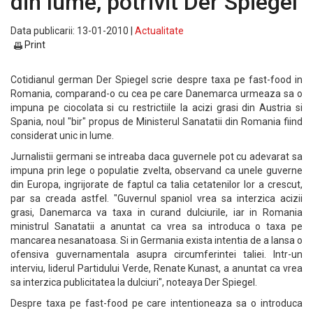
din lume, potrivit Der Spiegel
Data publicarii: 13-01-2010 |
Actualitate
Print
Cotidianul german Der Spiegel scrie despre taxa pe fast-food in
Romania, comparand-o cu cea pe care Danemarca urmeaza sa o
impuna pe ciocolata si cu restrictiile la acizi grasi din Austria si
Spania, noul "bir" propus de Ministerul Sanatatii din Romania fiind
considerat unic in lume.
Jurnalistii germani se intreaba daca guvernele pot cu adevarat sa
impuna prin lege o populatie zvelta, observand ca unele guverne
din Europa, ingrijorate de faptul ca talia cetatenilor lor a crescut,
par sa creada astfel. "Guvernul spaniol vrea sa interzica acizii
grasi, Danemarca va taxa in curand dulciurile, iar in Romania
ministrul Sanatatii a anuntat ca vrea sa introduca o taxa pe
mancarea nesanatoasa. Si in Germania exista intentia de a lansa o
ofensiva guvernamentala asupra circumferintei taliei. Intr-un
interviu, liderul Partidului Verde, Renate Kunast, a anuntat ca vrea
sa interzica publicitatea la dulciuri", noteaya Der Spiegel.
Despre taxa pe fast-food pe care intentioneaza sa o introduca