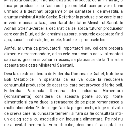
Ministerul Sanatatii intentioneaza sa introduca, de la 1 martie, o
taxa pe produsele tip fast-food, pe modelul taxei pe viciu, banii
urmand a fi destinati programelor de sanatate si de investitii, a
anuntat ministrul Attila Cseke. Referitor la produsele pe care le are
in vedere aceasta taxa, secretarul de stat in Ministerul Sanatatii
Adrian Streinu-Cercel a declarat ca se aplica tuturor produselor
care contin E-uri, aditivi, grasimi sau sare, singurele exceptate fiind
apa, sucurile naturale, legumele, fructele si produsele bio.
Astfel, ar urma ca producatorii, importatorii sau cei care prepara
alimente nerecomandate, adica cele care contin aditivi alimentari
sau sare, grasimi si zahar in exces, sa plateasca de la 1 martie
aceasta taxa catre Ministerul Sanatatii.
Desi taxa este sustinuta de Federatia Romana de Diabet, Nutritie si
Boli Metabolice, in speranta ca ea va duce la reducerea
consumului produselor de acest tip, care pot provoca diferite boli,
Federatia Patronala Romana din Industria Alimentara
(Romalimenta) considera ca aceasta poate scumpi toate
alimentele si ca va duce la retragerea de pe piata romaneasca a
multinationalelor. "Este o lege facuta pe genunchi, o lege realizata
de cineva care nu cunoaste termenii si fara sa fie consultata intr-
un dialog social cu asociatiile din industria alimentara. Pe noi nu
ne-a invitat nimeni la vreo discutie, desi am fi acceptat cu