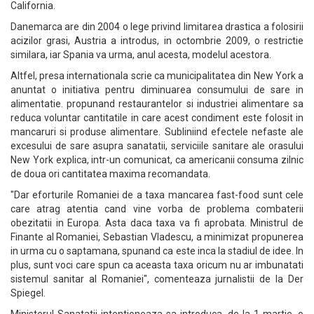
California.
Danemarca are din 2004 o lege privind limitarea drastica a folosirii
acizilor grasi, Austria a introdus, in octombrie 2009, o restrictie
similara, iar Spania va urma, anul acesta, modelul acestora.
Altfel, presa internationala scrie ca municipalitatea din New York a
anuntat o initiativa pentru diminuarea consumului de sare in
alimentatie. propunand restaurantelor si industriei alimentare sa
reduca voluntar cantitatile in care acest condiment este folosit in
mancaruri si produse alimentare. Subliniind efectele nefaste ale
excesului de sare asupra sanatatii, serviciile sanitare ale orasului
New York explica, intr-un comunicat, ca americanii consuma zilnic
de doua ori cantitatea maxima recomandata.
"Dar eforturile Romaniei de a taxa mancarea fast-food sunt cele
care atrag atentia cand vine vorba de problema combaterii
obezitatii in Europa. Asta daca taxa va fi aprobata. Ministrul de
Finante al Romaniei, Sebastian Vladescu, a minimizat propunerea
in urma cu o saptamana, spunand ca este inca la stadiul de idee. In
plus, sunt voci care spun ca aceasta taxa oricum nu ar imbunatati
sistemul sanitar al Romaniei", comenteaza jurnalistii de la Der
Spiegel.