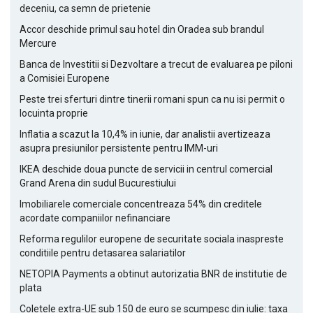
deceniu, ca semn de prietenie
Accor deschide primul sau hotel din Oradea sub brandul
Mercure
Banca de Investitii si Dezvoltare a trecut de evaluarea pe piloni
a Comisiei Europene
Peste trei sferturi dintre tinerii romani spun ca nu isi permit o
locuinta proprie
Inflatia a scazut la 10,4% in iunie, dar analistii avertizeaza
asupra presiunilor persistente pentru IMM-uri
IKEA deschide doua puncte de servicii in centrul comercial
Grand Arena din sudul Bucurestiului
Imobiliarele comerciale concentreaza 54% din creditele
acordate companiilor nefinanciare
Reforma regulilor europene de securitate sociala inaspreste
conditiile pentru detasarea salariatilor
NETOPIA Payments a obtinut autorizatia BNR de institutie de
plata
Coletele extra-UE sub 150 de euro se scumpesc din iulie: taxa