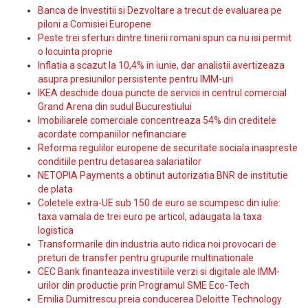
Banca de Investitii si Dezvoltare a trecut de evaluarea pe
piloni a Comisiei Europene
Peste trei sferturi dintre tinerii romani spun ca nu isi permit
o locuinta proprie
Inflatia a scazut la 10,4% in iunie, dar analistii avertizeaza
asupra presiunilor persistente pentru IMM-uri
IKEA deschide doua puncte de servicii in centrul comercial
Grand Arena din sudul Bucurestiului
Imobiliarele comerciale concentreaza 54% din creditele
acordate companiilor nefinanciare
Reforma regulilor europene de securitate sociala inaspreste
conditiile pentru detasarea salariatilor
NETOPIA Payments a obtinut autorizatia BNR de institutie
de plata
Coletele extra-UE sub 150 de euro se scumpesc din iulie:
taxa vamala de trei euro pe articol, adaugata la taxa
logistica
Transformarile din industria auto ridica noi provocari de
preturi de transfer pentru grupurile multinationale
CEC Bank finanteaza investitiile verzi si digitale ale IMM-
urilor din productie prin Programul SME Eco-Tech
Emilia Dumitrescu preia conducerea Deloitte Technology