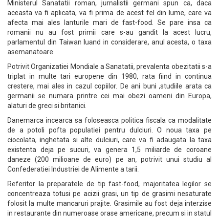
Ministerul Sanatatii roman, jurnalistii germani spun ca, daca
aceasta va fi aplicata, va fi prima de acest fel din lume, care va
afecta mai ales lanturile mari de fast-food. Se pare insa ca
romanii nu au fost primii care s-au gandit la acest lucru,
parlamentul din Taiwan luand in considerare, anul acesta, o taxa
asemanatoare.
Potrivit Organizatiei Mondiale a Sanatatii, prevalenta obezitatii s-a
triplat in multe tari europene din 1980, rata fiind in continua
crestere, mai ales in cazul copiilor. De ani buni ,studiile arata ca
germanii se numara printre cei mai obezi oameni din Europa,
alaturi de greci si britanici.
Danemarca incearca sa foloseasca politica fiscala ca modalitate
de a potoli pofta populatiei pentru dulciuri. O noua taxa pe
ciocolata, inghetata si alte dulciuri, care va fi adaugata la taxa
existenta deja pe sucuri, va genera 1,5 miliarde de coroane
daneze (200 milioane de euro) pe an, potrivit unui studiu al
Confederatiei Industriei de Alimente a tarii.
Referitor la preparatele de tip fast-food, majoritatea legilor se
concentreaza totusi pe acizii grasi, un tip de grasimi nesaturate
folosit la multe mancaruri prajite. Grasimile au fost deja interzise
in restaurante din numeroase orase americane, precum si in statul