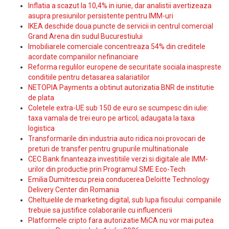
Inflatia a scazut la 10,4% in iunie, dar analistii avertizeaza
asupra presiunilor persistente pentru IMM-uri
IKEA deschide doua puncte de servicii in centrul comercial
Grand Arena din sudul Bucurestiului
Imobiliarele comerciale concentreaza 54% din creditele
acordate companiilor nefinanciare
Reforma regulilor europene de securitate sociala inaspreste
conditiile pentru detasarea salariatilor
NETOPIA Payments a obtinut autorizatia BNR de institutie
de plata
Coletele extra-UE sub 150 de euro se scumpesc din iulie:
taxa vamala de trei euro pe articol, adaugata la taxa
logistica
Transformarile din industria auto ridica noi provocari de
preturi de transfer pentru grupurile multinationale
CEC Bank finanteaza investitiile verzi si digitale ale IMM-
urilor din productie prin Programul SME Eco-Tech
Emilia Dumitrescu preia conducerea Deloitte Technology
Delivery Center din Romania
Cheltuielile de marketing digital, sub lupa fiscului: companiile
trebuie sa justifice colaborarile cu influencerii
Platformele cripto fara autorizatie MiCA nu vor mai putea