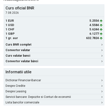
Curs oficial BNR
7.08.2026
1 EUR
5.2554
1 USD
4.5584
1 CHF
5.6244
1 GBP
6.1277
1 gr. aur
632.7824
Curs BNR complet
Convertor valutar
Curs valutar banci
Convertor valutar bănci
Informatii utile
Dictionar Financiar-Bancar
Despre Credite
Despre Leasing
Servicii bancare: Depozite si Conturi de economii
Lista bancilor comerciale