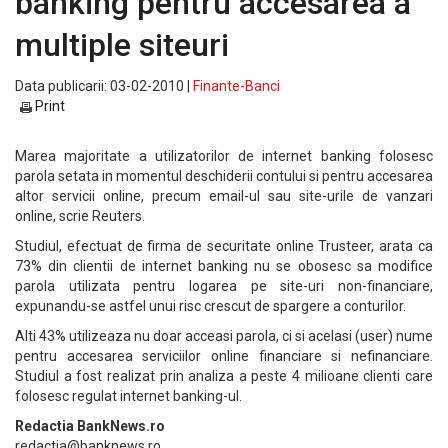
banking pentru accesarea a
multiple siteuri
Data publicarii: 03-02-2010 |
Finante-Banci
Print
Marea majoritate a utilizatorilor de internet banking folosesc
parola setata in momentul deschiderii contului si pentru accesarea
altor servicii online, precum email-ul sau site-urile de vanzari
online, scrie Reuters.
Studiul, efectuat de firma de securitate online Trusteer, arata ca
73% din clientii de internet banking nu se obosesc sa modifice
parola utilizata pentru logarea pe site-uri non-financiare,
expunandu-se astfel unui risc crescut de spargere a conturilor.
Alti 43% utilizeaza nu doar acceasi parola, ci si acelasi (user) nume
pentru accesarea serviciilor online financiare si nefinanciare.
Studiul a fost realizat prin analiza a peste 4 milioane clienti care
folosesc regulat internet banking-ul.
Redactia BankNews.ro
redactia@banknews.ro