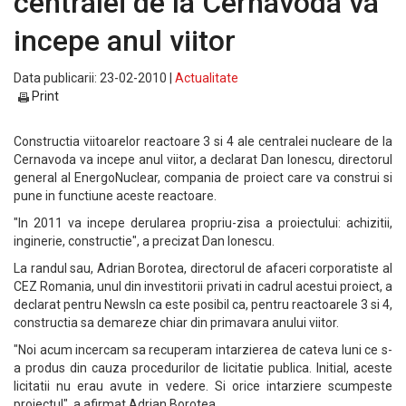
centralei de la Cernavoda va
incepe anul viitor
Data publicarii: 23-02-2010 |
Actualitate
Print
Constructia viitoarelor reactoare 3 si 4 ale centralei nucleare de la
Cernavoda va incepe anul viitor, a declarat Dan Ionescu, directorul
general al EnergoNuclear, compania de proiect care va construi si
pune in functiune aceste reactoare.
"In 2011 va incepe derularea propriu-zisa a proiectului: achizitii,
inginerie, constructie", a precizat Dan Ionescu.
La randul sau, Adrian Borotea, directorul de afaceri corporatiste al
CEZ Romania, unul din investitorii privati in cadrul acestui proiect, a
declarat pentru NewsIn ca este posibil ca, pentru reactoarele 3 si 4,
constructia sa demareze chiar din primavara anului viitor.
"Noi acum incercam sa recuperam intarzierea de cateva luni ce s-
a produs din cauza procedurilor de licitatie publica. Initial, aceste
licitatii nu erau avute in vedere. Si orice intarziere scumpeste
proiectul", a afirmat Adrian Borotea.