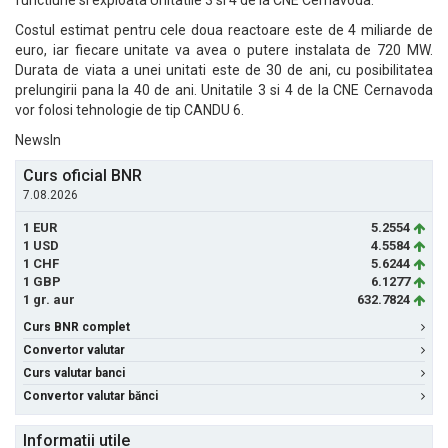
functiune si exploata Unitatile 3 si 4 de la CNE Cernavoda.
Costul estimat pentru cele doua reactoare este de 4 miliarde de
euro, iar fiecare unitate va avea o putere instalata de 720 MW.
Durata de viata a unei unitati este de 30 de ani, cu posibilitatea
prelungirii pana la 40 de ani. Unitatile 3 si 4 de la CNE Cernavoda
vor folosi tehnologie de tip CANDU 6.
NewsIn
Curs oficial BNR
7.08.2026
1 EUR
5.2554
1 USD
4.5584
1 CHF
5.6244
1 GBP
6.1277
1 gr. aur
632.7824
Curs BNR complet
Convertor valutar
Curs valutar banci
Convertor valutar bănci
Informatii utile