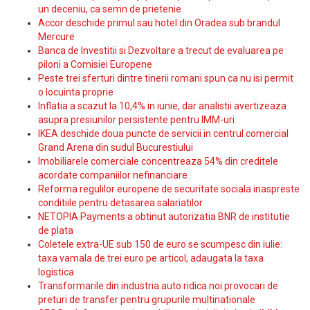
un deceniu, ca semn de prietenie
Accor deschide primul sau hotel din Oradea sub brandul
Mercure
Banca de Investitii si Dezvoltare a trecut de evaluarea pe
piloni a Comisiei Europene
Peste trei sferturi dintre tinerii romani spun ca nu isi permit
o locuinta proprie
Inflatia a scazut la 10,4% in iunie, dar analistii avertizeaza
asupra presiunilor persistente pentru IMM-uri
IKEA deschide doua puncte de servicii in centrul comercial
Grand Arena din sudul Bucurestiului
Imobiliarele comerciale concentreaza 54% din creditele
acordate companiilor nefinanciare
Reforma regulilor europene de securitate sociala inaspreste
conditiile pentru detasarea salariatilor
NETOPIA Payments a obtinut autorizatia BNR de institutie
de plata
Coletele extra-UE sub 150 de euro se scumpesc din iulie:
taxa vamala de trei euro pe articol, adaugata la taxa
logistica
Transformarile din industria auto ridica noi provocari de
preturi de transfer pentru grupurile multinationale