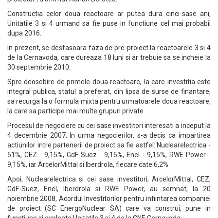
Constructia celor doua reactoare ar putea dura cinci-sase ani,
Unitatile 3 si 4 urmand sa fie puse in functiune cel mai probabil
dupa 2016.
In prezent, se desfasoara faza de pre-proiect la reactoarele 3 si 4
de la Cernavoda, care dureaza 18 luni si ar trebuie sa se incheie la
30 septembrie 2010.
Spre deosebire de primele doua reactoare, la care investitia este
integral publica, statul a preferat, din lipsa de surse de finantare,
sa recurga la o formula mixta pentru urmatoarele doua reactoare,
la care sa participe mai multe grupuri private.
Procesul de negociere cu cei sase investitori interesati a inceput la
4 decembrie 2007. In urma negocierilor, s-a decis ca impartirea
actiunilor intre partenerii de proiect sa fie astfel: Nuclearelectrica -
51%, CEZ - 9,15%, GdF-Suez - 9,15%, Enel - 9,15%, RWE Power -
9,15%, iar ArcelorMittal si Iberdrola, fiecare cate 6,2%.
Apoi, Nuclearelectrica si cei sase investitori, ArcelorMittal, CEZ,
GdF-Suez, Enel, Iberdrola si RWE Power, au semnat, la 20
noiembrie 2008, Acordul Investitorilor pentru infiintarea companiei
de proiect (SC EnergoNuclear SA) care va construi, pune in