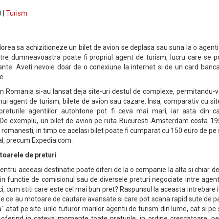
 |
Turism
dorea sa achizitioneze un bilet de avion se deplasa sau suna la o agent
intre dumneavoastra poate fi propriul agent de turism, lucru care se 
nte. Aveti nevoie doar de o conexiune la internet si de un card banca
e.
din Romania si-au lansat deja site-uri destul de complexe, permitandu-
unui agent de turism, bilete de avion sau cazare. Insa, comparativ cu sit
 preturile agentiilor autohtone pot fi ceva mai mari, iar asta din c
. De exemplu, un bilet de avion pe ruta Bucuresti-Amsterdam costa 19
i romanesti, in timp ce acelasi bilet poate fi cumparat cu 150 euro de pe 
nal, precum Expedia.com.
toarele de preturi
pentru aceeasi destinatie poate diferi de la o companie la alta si chiar de
(in functie de comisionul sau de diversele preturi negociate intre agent
ci, cum stiti care este cel mai bun pret? Raspunsul la aceasta intrebare i
iale ce au motoare de cautare avansate si care pot scana rapid sute de p
atat pe site-urile tuturor marilor agentii de turism din lume, cat si pe 
, oferind in cateva momente toate preturile, in ordine crescatoare, p