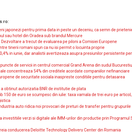
s.ro:
i japonezi pentru prima data in peste un deceniu, ca semn de prieteni
ul sau hotel din Oradea sub brandul Mercure
si Dezvoltare a trecut de evaluarea pe piloni a Comisiei Europene
intre tinerii romani spun ca nu isi permit o locuinta proprie
10,4% in iunie, dar analistii avertizeaza asupra presiunilor persistente pe
uncte de servicii in centrul comercial Grand Arena din sudul Bucurestiu
iale concentreaza 54% din creditele acordate companiilor nefinanciare
uropene de securitate sociala inaspreste conditiile pentru detasarea
obtinut autorizatia BNR de institutie de plata
b 150 de euro se scumpesc din iulie: taxa vamala de trei euro pe articol,
istica
ndustria auto ridica noi provocari de preturi de transfer pentru grupurile
investitiile verzi si digitale ale IMM-urilor din productie prin Programul
reia conducerea Deloitte Technology Delivery Center din Romania