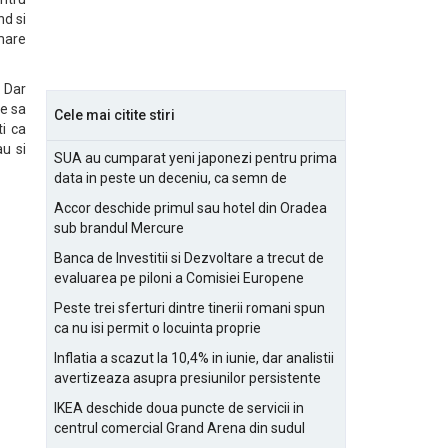
nd si
 mare
 Dar
ne sa
Cele mai citite stiri
ti ca
au si
SUA au cumparat yeni japonezi pentru prima
data in peste un deceniu, ca semn de
prietenie
Accor deschide primul sau hotel din Oradea
sub brandul Mercure
Banca de Investitii si Dezvoltare a trecut de
evaluarea pe piloni a Comisiei Europene
Peste trei sferturi dintre tinerii romani spun
ca nu isi permit o locuinta proprie
Inflatia a scazut la 10,4% in iunie, dar analistii
avertizeaza asupra presiunilor persistente
pentru IMM-uri
IKEA deschide doua puncte de servicii in
centrul comercial Grand Arena din sudul