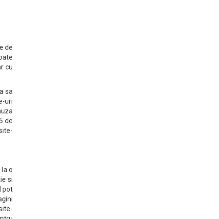
ie de
poate
r cu
va sa
e-uri
auza
5 de
site-
 la o
ie si
l pot
agini
site-
entru