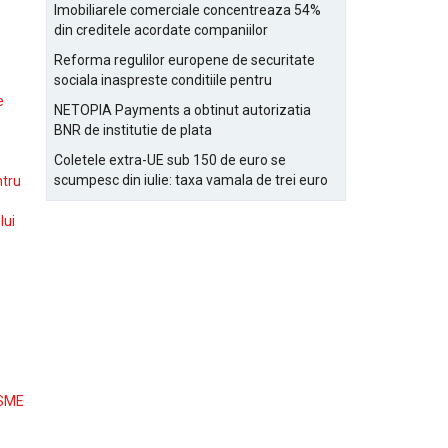
Bucurestiului
Imobiliarele comerciale concentreaza 54%
din creditele acordate companiilor
nefinanciare
Reforma regulilor europene de securitate
sociala inaspreste conditiile pentru
detasarea salariatilor
e
NETOPIA Payments a obtinut autorizatia
BNR de institutie de plata
Coletele extra-UE sub 150 de euro se
scumpesc din iulie: taxa vamala de trei euro
ntru
pe articol, adaugata la taxa logistica
lui
 SME