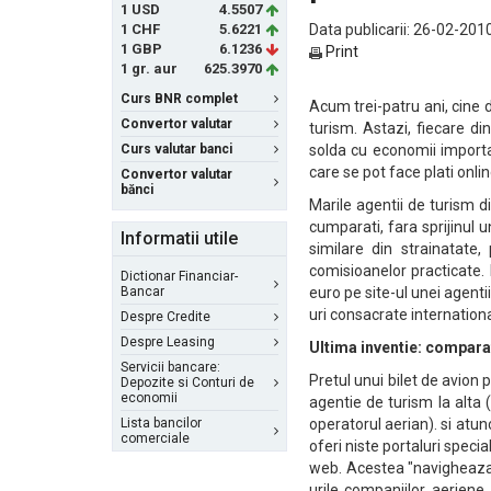
1 USD
4.5507
1 CHF
5.6221
Data publicarii: 26-02-2010
1 GBP
6.1236
Print
1 gr. aur
625.3970
Curs BNR complet
Acum trei-patru ani, cine 
Convertor valutar
turism. Astazi, fiecare d
Curs valutar banci
solda cu economii importa
care se pot face plati onlin
Convertor valutar
bănci
Marile agentii de turism 
cumparati, fara sprijinul 
Informatii utile
similare din strainatate,
comisioanelor practicate
Dictionar Financiar-
Bancar
euro pe site-ul unei agenti
uri consacrate internatio
Despre Credite
Despre Leasing
Ultima inventie: compara
Servicii bancare:
Pretul unui bilet de avion 
Depozite si Conturi de
economii
agentie de turism la alta 
Lista bancilor
operatorul aerian). si atun
comerciale
oferi niste portaluri spec
web. Acestea "navigheaza" 
urile companiilor aeriene