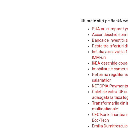
Ultimele stiri pe BankNew
SUA au cumparat yen
Accor deschide prim
Banca de Investitii 
Peste trei sferturi d
Inflatia a scazut la 
IMM-uri
IKEA deschide doua p
Imobiliarele comerc
Reforma regulilor e
salariatilor
NETOPIA Payments a 
Coletele extra-UE su
adaugata la taxa log
Transformarile din i
multinationale
CEC Bank finanteaza 
Eco-Tech
Emilia Dumitrescu p