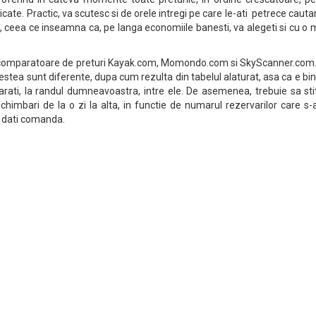
icate. Practic, va scutesc si de orele intregi pe care le-ati petrece cauta
 ceea ce inseamna ca, pe langa economiile banesti, va alegeti si cu o
 comparatoare de preturi Kayak.com, Momondo.com si SkyScanner.com.
 acestea sunt diferente, dupa cum rezulta din tabelul alaturat, asa ca e bi
parati, la randul dumneavoastra, intre ele. De asemenea, trebuie sa sti
schimbari de la o zi la alta, in functie de numarul rezervarilor care s-
a dati comanda.