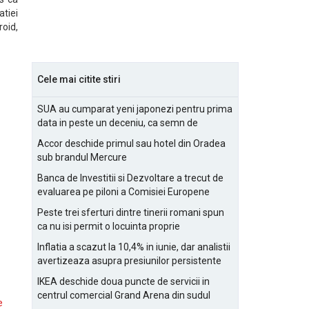
atiei
roid,
Cele mai citite stiri
SUA au cumparat yeni japonezi pentru prima
data in peste un deceniu, ca semn de
prietenie
Accor deschide primul sau hotel din Oradea
sub brandul Mercure
Banca de Investitii si Dezvoltare a trecut de
evaluarea pe piloni a Comisiei Europene
Peste trei sferturi dintre tinerii romani spun
ca nu isi permit o locuinta proprie
Inflatia a scazut la 10,4% in iunie, dar analistii
avertizeaza asupra presiunilor persistente
pentru IMM-uri
IKEA deschide doua puncte de servicii in
centrul comercial Grand Arena din sudul
e