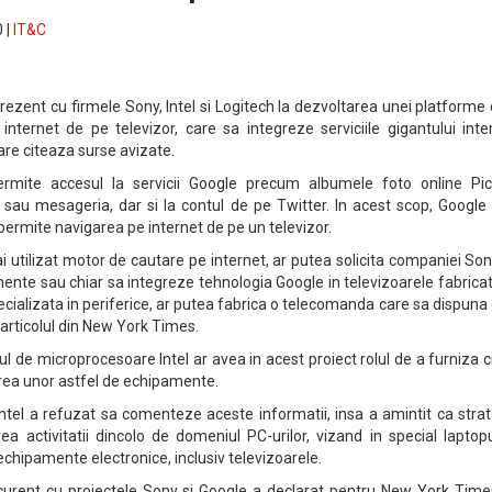
 |
IT&C
prezent cu firmele Sony, Intel si Logitech la dezvoltarea unei platforme
nternet de pe televizor, care sa integreze serviciile gigantului inte
are citeaza surse avizate.
rmite accesul la servicii Google precum albumele foto online Pic
au mesageria, dar si la contul de pe Twitter. In acest scop, Google a
permite navigarea pe internet de pe un televizor.
i utilizat motor de cautare pe internet, ar putea solicita companiei So
nte sau chiar sa integreze tehnologia Google in televizoarele fabricat
ecializata in periferice, ar putea fabrica o telecomanda care sa dispuna
 articolul din New York Times.
de microprocesoare Intel ar avea in acest proiect rolul de a furniza c
rea unor astfel de echipamente.
Intel a refuzat sa comenteze aceste informatii, insa a amintit ca stra
a activitatii dincolo de domeniul PC-urilor, vizand in special laptopu
echipamente electronice, inclusiv televizoarele.
curent cu proiectele Sony si Google a declarat pentru New York Time