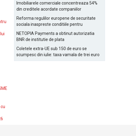
Bucurestiului
Imobiliarele comerciale concentreaza 54%
din creditele acordate companiilor
nefinanciare
Reforma regulilor europene de securitate
ntru
sociala inaspreste conditiile pentru
detasarea salariatilor
NETOPIA Payments a obtinut autorizatia
lui
BNR de institutie de plata
Coletele extra-UE sub 150 de euro se
scumpesc din iulie: taxa vamala de trei euro
pe articol, adaugata la taxa logistica
 SME
 cu
26