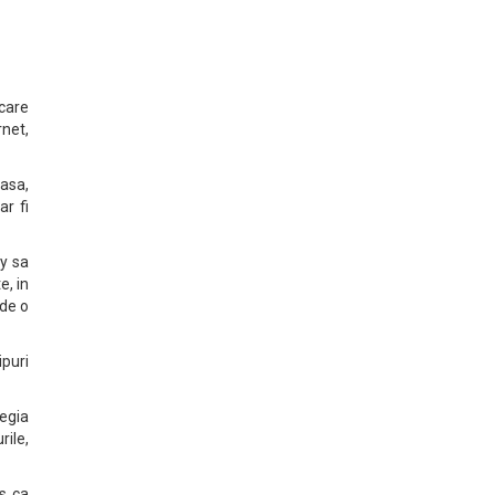
 care
rnet,
asa,
r fi
ny sa
e, in
 de o
ipuri
tegia
rile,
s ca