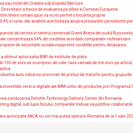
ul sau hotel din Oradea sub brandul Mercure
si Dezvoltare a trecut de evaluarea pe piloni a Comisiei Europene
intre tinerii romani spun ca nu isi permit o locuinta proprie
10,4% in iunie, dar analistii avertizeaza asupra presiunilor persistente pe
uncte de servicii in centrul comercial Grand Arena din sudul Bucurestiu
iale concentreaza 54% din creditele acordate companiilor nefinanciare
uropene de securitate sociala inaspreste conditiile pentru detasarea
obtinut autorizatia BNR de institutie de plata
b 150 de euro se scumpesc din iulie: taxa vamala de trei euro pe articol,
istica
ndustria auto ridica noi provocari de preturi de transfer pentru grupurile
investitiile verzi si digitale ale IMM-urilor din productie prin Programul
reia conducerea Deloitte Technology Delivery Center din Romania
ting digital, sub lupa fiscului: companiile trebuie sa justifice colaborarile
ara autorizatie MiCA nu vor mai putea opera in Romania de la 1 iulie 20