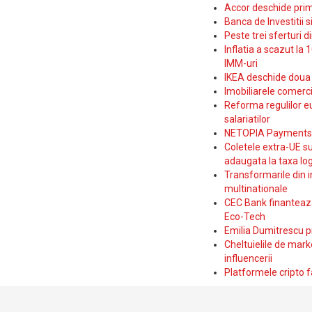
Accor deschide prim
Banca de Investitii 
Peste trei sferturi d
Inflatia a scazut la 
IMM-uri
IKEA deschide doua p
Imobiliarele comerc
Reforma regulilor e
salariatilor
NETOPIA Payments a 
Coletele extra-UE su
adaugata la taxa log
Transformarile din i
multinationale
CEC Bank finanteaza 
Eco-Tech
Emilia Dumitrescu p
Cheltuielile de marke
influencerii
Platformele cripto f