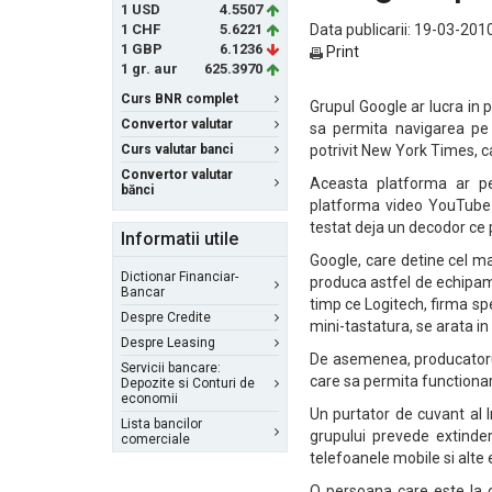
1 USD
4.5507
1 CHF
5.6221
Data publicarii: 19-03-2010
1 GBP
6.1236
Print
1 gr. aur
625.3970
Curs BNR complet
Grupul Google ar lucra in 
Convertor valutar
sa permita navigarea pe i
Curs valutar banci
potrivit New York Times, c
Convertor valutar
Aceasta platforma ar pe
bănci
platforma video YouTube s
testat deja un decodor ce 
Informatii utile
Google, care detine cel ma
Dictionar Financiar-
produca astfel de echipame
Bancar
timp ce Logitech, firma sp
Despre Credite
mini-tastatura, se arata in
Despre Leasing
De asemenea, producatorul 
Servicii bancare:
care sa permita functiona
Depozite si Conturi de
economii
Un purtator de cuvant al 
Lista bancilor
grupului prevede extindere
comerciale
telefoanele mobile si alte 
O persoana care este la 