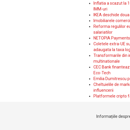
Inflatia a scazut la 
IMM-uri
IKEA deschide doua p
Imobiliarele comerc
Reforma regulilor e
salariatilor
NETOPIA Payments a 
Coletele extra-UE su
adaugata la taxa log
Transformarile din i
multinationale
CEC Bank finanteaza 
Eco-Tech
Emilia Dumitrescu p
Cheltuielile de marke
influencerii
Platformele cripto f
Informațiile despre