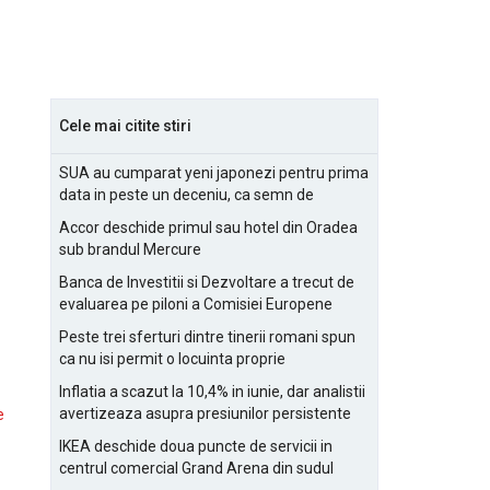
Cele mai citite stiri
SUA au cumparat yeni japonezi pentru prima
data in peste un deceniu, ca semn de
prietenie
Accor deschide primul sau hotel din Oradea
sub brandul Mercure
Banca de Investitii si Dezvoltare a trecut de
evaluarea pe piloni a Comisiei Europene
Peste trei sferturi dintre tinerii romani spun
ca nu isi permit o locuinta proprie
Inflatia a scazut la 10,4% in iunie, dar analistii
avertizeaza asupra presiunilor persistente
e
pentru IMM-uri
IKEA deschide doua puncte de servicii in
centrul comercial Grand Arena din sudul