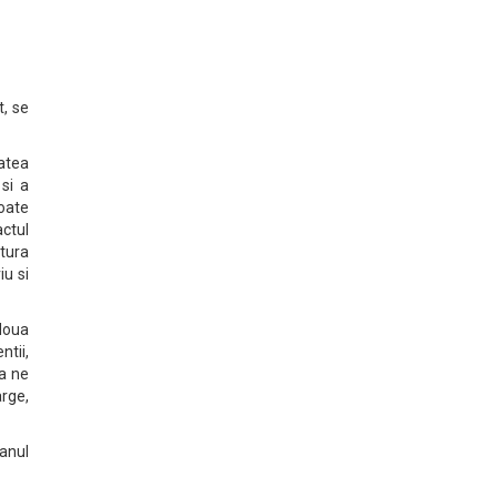
, se
atea
 si a
toate
actul
tura
iu si
 Noua
ntii,
 a ne
rge,
 anul