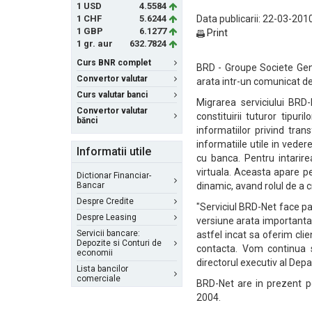
1 USD
4.5584
1 CHF
5.6244
Data publicarii: 22-03-2010
1 GBP
6.1277
Print
1 gr. aur
632.7824
Curs BNR complet
BRD - Groupe Societe Gene
Convertor valutar
arata intr-un comunicat de
Curs valutar banci
Migrarea serviciului BRD
Convertor valutar
constituirii tuturor tipur
bănci
informatiilor privind tran
informatiile utile in veder
Informatii utile
cu banca. Pentru intarire
virtuala. Aceasta apare p
Dictionar Financiar-
Bancar
dinamic, avand rolul de a c
Despre Credite
"Serviciul BRD-Net face pa
Despre Leasing
versiune arata importanta
Servicii bancare:
astfel incat sa oferim clie
Depozite si Conturi de
contacta. Vom continua s
economii
directorul executiv al Dep
Lista bancilor
comerciale
BRD-Net are in prezent pe
2004.