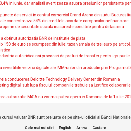
10,4% in iunie, dar analistii avertizeaza asupra presiunilor persistente pe
uncte de servicii in centrul comercial Grand Arena din sudul Bucurestiu
iale concentreaza 54% din creditele acordate companiilor nefinanciare
uropene de securitate sociala inaspreste conditiile pentru detasarea
obtinut autorizatia BNR de institutie de plata
b 150 de euro se scumpesc din iulie: taxa vamala de trei euro pe articol,
istica
ndustria auto ridica noi provocari de preturi de transfer pentru grupurile
investitiile verzi si digitale ale IMM-urilor din productie prin Programul
reia conducerea Deloitte Technology Delivery Center din Romania
ting digital, sub lupa fiscului: companiile trebuie sa justifice colaborarile
ara autorizatie MiCA nu vor mai putea opera in Romania de la 1 iulie 20
 cursul valutar BNR sunt preluate de pe site-ul oficial al Băncii Național
Cele mai noi stiri
English
Arhiva
Cautare