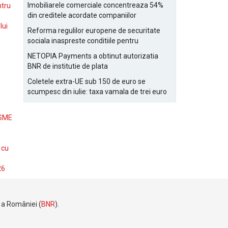
Bucurestiului
Imobiliarele comerciale concentreaza 54%
ntru
din creditele acordate companiilor
nefinanciare
lui
Reforma regulilor europene de securitate
sociala inaspreste conditiile pentru
detasarea salariatilor
NETOPIA Payments a obtinut autorizatia
BNR de institutie de plata
Coletele extra-UE sub 150 de euro se
scumpesc din iulie: taxa vamala de trei euro
pe articol, adaugata la taxa logistica
 SME
 cu
26
e a României (
BNR
).