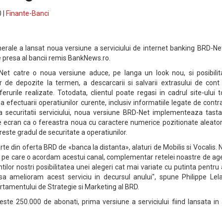
 |
Finante-Banci
rale a lansat noua versiune a serviciului de internet banking BRD-Net
 presa al bancii remis BankNews.ro.
-Net catre o noua versiune aduce, pe langa un look nou, si posibilit
ilor de depozite la termen, a descarcarii si salvarii extrasului de cont
sferurile realizate. Totodata, clientul poate regasi in cadrul site-ului 
ea efectuarii operatiunilor curente, inclusiv informatiile legate de contr
a securitatii serviciului, noua versiune BRD-Net implementeaza tasta
e ecran ca o fereastra noua cu caractere numerice pozitionate aleator
reste gradul de securitate a operatiunilor.
rte din oferta BRD de «banca la distanta», alaturi de Mobilis si Vocalis.
 pe care o acordam acestui canal, complementar retelei noastre de age
ntilor nostri posibilitatea unei alegeri cat mai variate cu putinta pentru
a amelioram acest serviciu in decursul anului", spune Philippe Lela
artamentului de Strategie si Marketing al BRD.
ste 250.000 de abonati, prima versiune a serviciului fiind lansata in