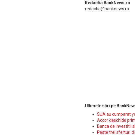
Redactia BankNews.ro
redactia@banknews.ro
Ultimele stiri pe BankNew
SUA au cumparat yen
Accor deschide prim
Banca de Investitii 
Peste trei sferturi d