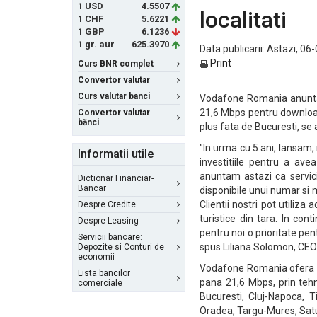
1 USD
4.5507
localitati
1 CHF
5.6221
1 GBP
6.1236
1 gr. aur
625.3970
Data publicarii: Astazi, 06
Print
Curs BNR complet
Convertor valutar
Curs valutar banci
Vodafone Romania anunta 
21,6 Mbps pentru download 
Convertor valutar
bănci
plus fata de Bucuresti, se
"In urma cu 5 ani, lansam, 
Informatii utile
investitiile pentru a a
anuntam astazi ca servici
Dictionar Financiar-
Bancar
disponibile unui numar si 
Clientii nostri pot utiliz
Despre Credite
turistice din tara. In co
Despre Leasing
pentru noi o prioritate pent
Servicii bancare:
spus Liliana Solomon, CE
Depozite si Conturi de
economii
Vodafone Romania ofera ce
Lista bancilor
pana 21,6 Mbps, prin tehn
comerciale
Bucuresti, Cluj-Napoca, Ti
Oradea, Targu-Mures, Sat