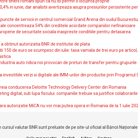
intre tinerii romani spun ca nu isi permit o locuinta proprie
10,4% in iunie, dar analistii avertizeaza asupra presiunilor persistente pe
uncte de servicii in centrul comercial Grand Arena din sudul Bucurestiu
iale concentreaza 54% din creditele acordate companiilor nefinanciare
uropene de securitate sociala inaspreste conditiile pentru detasarea
obtinut autorizatia BNR de institutie de plata
b 150 de euro se scumpesc din iulie: taxa vamala de trei euro pe articol,
istica
ndustria auto ridica noi provocari de preturi de transfer pentru grupurile
investitiile verzi si digitale ale IMM-urilor din productie prin Programul
reia conducerea Deloitte Technology Delivery Center din Romania
ting digital, sub lupa fiscului: companiile trebuie sa justifice colaborarile
ara autorizatie MiCA nu vor mai putea opera in Romania de la 1 iulie 20
 cursul valutar BNR sunt preluate de pe site-ul oficial al Băncii Național