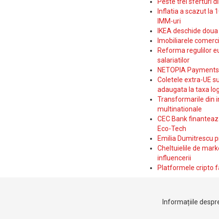
Peste trei sferturi d
Inflatia a scazut la 
IMM-uri
IKEA deschide doua p
Imobiliarele comerc
Reforma regulilor e
salariatilor
NETOPIA Payments a 
Coletele extra-UE su
adaugata la taxa log
Transformarile din i
multinationale
CEC Bank finanteaza 
Eco-Tech
Emilia Dumitrescu p
Cheltuielile de marke
influencerii
Platformele cripto f
Informațiile despre