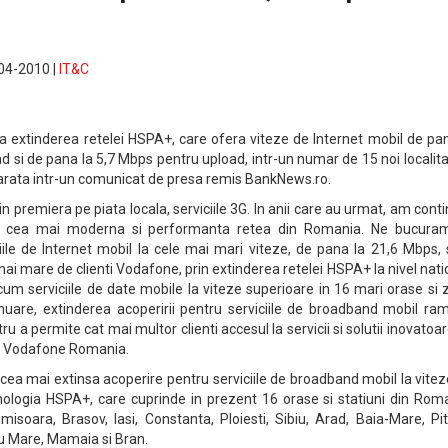
-04-2010 |
IT&C
extinderea retelei HSPA+, care ofera viteze de Internet mobil de pan
si de pana la 5,7 Mbps pentru upload, intr-un numar de 15 noi localitat
 arata intr-un comunicat de presa remis BankNews.ro.
in premiera pe piata locala, serviciile 3G. In anii care au urmat, am cont
vea cea mai moderna si performanta retea din Romania. Ne bucura
ile de Internet mobil la cele mai mari viteze, de pana la 21,6 Mbps, 
mai mare de clienti Vodafone, prin extinderea retelei HSPA+ la nivel nati
a acum serviciile de date mobile la viteze superioare in 16 mari orase si
ntinuare, extinderea acoperirii pentru serviciile de broadband mobil r
ru a permite cat mai multor clienti accesul la servicii si solutii inovatoar
O Vodafone Romania.
a mai extinsa acoperire pentru serviciile de broadband mobil la vitez
ologia HSPA+, care cuprinde in prezent 16 orase si statiuni din Roma
misoara, Brasov, Iasi, Constanta, Ploiesti, Sibiu, Arad, Baia-Mare, Pit
u Mare, Mamaia si Bran.