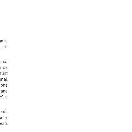
a la
i, in
inuat
m sa
sunt
onal.
 zone
amane
e", a
e de
nia:
esti,