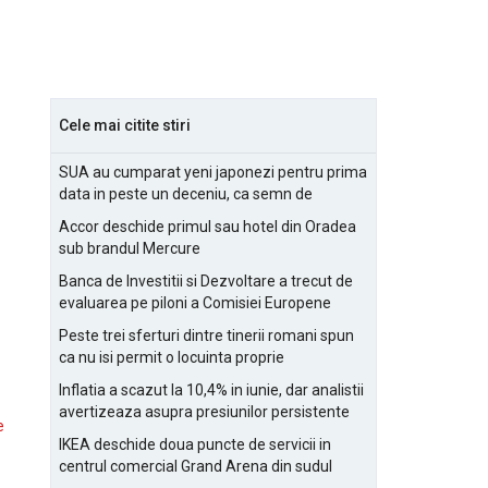
Cele mai citite stiri
SUA au cumparat yeni japonezi pentru prima
data in peste un deceniu, ca semn de
prietenie
Accor deschide primul sau hotel din Oradea
sub brandul Mercure
Banca de Investitii si Dezvoltare a trecut de
evaluarea pe piloni a Comisiei Europene
Peste trei sferturi dintre tinerii romani spun
ca nu isi permit o locuinta proprie
Inflatia a scazut la 10,4% in iunie, dar analistii
avertizeaza asupra presiunilor persistente
e
pentru IMM-uri
IKEA deschide doua puncte de servicii in
centrul comercial Grand Arena din sudul