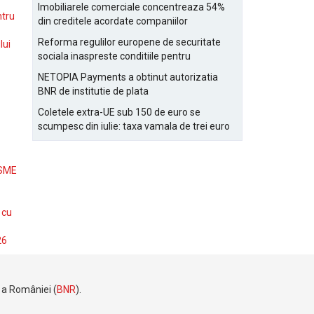
Bucurestiului
Imobiliarele comerciale concentreaza 54%
ntru
din creditele acordate companiilor
nefinanciare
Reforma regulilor europene de securitate
lui
sociala inaspreste conditiile pentru
detasarea salariatilor
NETOPIA Payments a obtinut autorizatia
BNR de institutie de plata
Coletele extra-UE sub 150 de euro se
scumpesc din iulie: taxa vamala de trei euro
pe articol, adaugata la taxa logistica
 SME
 cu
26
e a României (
BNR
).