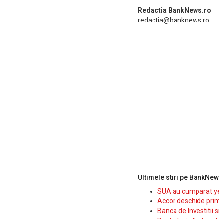
Redactia BankNews.ro
redactia@banknews.ro
Ultimele stiri pe BankNew
SUA au cumparat yen
Accor deschide prim
Banca de Investitii 