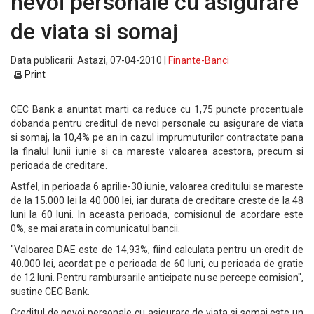
nevoi personale cu asigurare
de viata si somaj
Data publicarii: Astazi, 07-04-2010 |
Finante-Banci
Print
CEC Bank a anuntat marti ca reduce cu 1,75 puncte procentuale
dobanda pentru creditul de nevoi personale cu asigurare de viata
si somaj, la 10,4% pe an in cazul imprumuturilor contractate pana
la finalul lunii iunie si ca mareste valoarea acestora, precum si
perioada de creditare.
Astfel, in perioada 6 aprilie-30 iunie, valoarea creditului se mareste
de la 15.000 lei la 40.000 lei, iar durata de creditare creste de la 48
luni la 60 luni. In aceasta perioada, comisionul de acordare este
0%, se mai arata in comunicatul bancii.
"Valoarea DAE este de 14,93%, fiind calculata pentru un credit de
40.000 lei, acordat pe o perioada de 60 luni, cu perioada de gratie
de 12 luni. Pentru rambursarile anticipate nu se percepe comision",
sustine CEC Bank.
Creditul de nevoi personale cu asigurare de viata si somaj este un