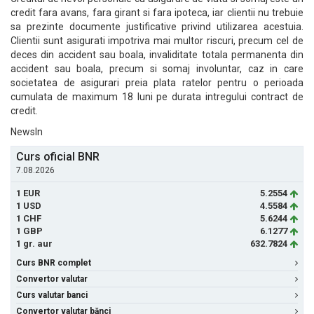
credit fara avans, fara girant si fara ipoteca, iar clientii nu trebuie
sa prezinte documente justificative privind utilizarea acestuia.
Clientii sunt asigurati impotriva mai multor riscuri, precum cel de
deces din accident sau boala, invaliditate totala permanenta din
accident sau boala, precum si somaj involuntar, caz in care
societatea de asigurari preia plata ratelor pentru o perioada
cumulata de maximum 18 luni pe durata intregului contract de
credit.
NewsIn
Curs oficial BNR
7.08.2026
1 EUR
5.2554
1 USD
4.5584
1 CHF
5.6244
1 GBP
6.1277
1 gr. aur
632.7824
Curs BNR complet
Convertor valutar
Curs valutar banci
Convertor valutar bănci