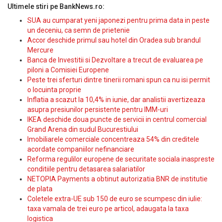
Ultimele stiri pe BankNews.ro:
SUA au cumparat yeni japonezi pentru prima data in peste
un deceniu, ca semn de prietenie
Accor deschide primul sau hotel din Oradea sub brandul
Mercure
Banca de Investitii si Dezvoltare a trecut de evaluarea pe
piloni a Comisiei Europene
Peste trei sferturi dintre tinerii romani spun ca nu isi permit
o locuinta proprie
Inflatia a scazut la 10,4% in iunie, dar analistii avertizeaza
asupra presiunilor persistente pentru IMM-uri
IKEA deschide doua puncte de servicii in centrul comercial
Grand Arena din sudul Bucurestiului
Imobiliarele comerciale concentreaza 54% din creditele
acordate companiilor nefinanciare
Reforma regulilor europene de securitate sociala inaspreste
conditiile pentru detasarea salariatilor
NETOPIA Payments a obtinut autorizatia BNR de institutie
de plata
Coletele extra-UE sub 150 de euro se scumpesc din iulie:
taxa vamala de trei euro pe articol, adaugata la taxa
logistica