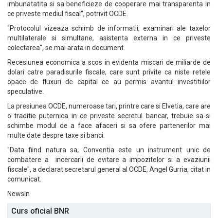
imbunatatita si sa beneficieze de cooperare mai transparenta in
ce priveste mediul fiscal", potrivit OCDE.
"Protocolul vizeaza schimb de informatii, examinari ale taxelor
multilaterale si simultane, asistenta externa in ce priveste
colectarea", se mai arata in document.
Recesiunea economica a scos in evidenta miscari de miliarde de
dolari catre paradisurile fiscale, care sunt privite ca niste retele
opace de fluxuri de capital ce au permis avantul investitiilor
speculative.
La presiunea OCDE, numeroase tari, printre care si Elvetia, care are
o traditie puternica in ce priveste secretul bancar, trebuie sa-si
schimbe modul de a face afaceri si sa ofere partenerilor mai
multe date despre taxe si banci.
"Data fiind natura sa, Conventia este un instrument unic de
combatere a incercarii de evitare a impozitelor si a evaziunii
fiscale", a declarat secretarul general al OCDE, Angel Gurria, citat in
comunicat.
NewsIn
Curs oficial BNR