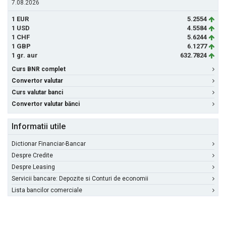
7.08.2026
1 EUR
5.2554
1 USD
4.5584
1 CHF
5.6244
1 GBP
6.1277
1 gr. aur
632.7824
Curs BNR complet
Convertor valutar
Curs valutar banci
Convertor valutar bănci
Informatii utile
Dictionar Financiar-Bancar
Despre Credite
Despre Leasing
Servicii bancare: Depozite si Conturi de economii
Lista bancilor comerciale