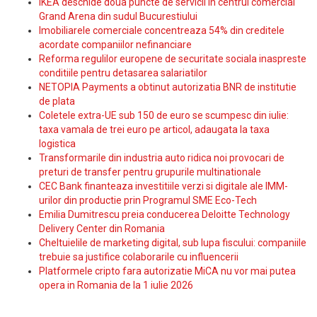
IKEA deschide doua puncte de servicii in centrul comercial
Grand Arena din sudul Bucurestiului
Imobiliarele comerciale concentreaza 54% din creditele
acordate companiilor nefinanciare
Reforma regulilor europene de securitate sociala inaspreste
conditiile pentru detasarea salariatilor
NETOPIA Payments a obtinut autorizatia BNR de institutie
de plata
Coletele extra-UE sub 150 de euro se scumpesc din iulie:
taxa vamala de trei euro pe articol, adaugata la taxa
logistica
Transformarile din industria auto ridica noi provocari de
preturi de transfer pentru grupurile multinationale
CEC Bank finanteaza investitiile verzi si digitale ale IMM-
urilor din productie prin Programul SME Eco-Tech
Emilia Dumitrescu preia conducerea Deloitte Technology
Delivery Center din Romania
Cheltuielile de marketing digital, sub lupa fiscului: companiile
trebuie sa justifice colaborarile cu influencerii
Platformele cripto fara autorizatie MiCA nu vor mai putea
opera in Romania de la 1 iulie 2026