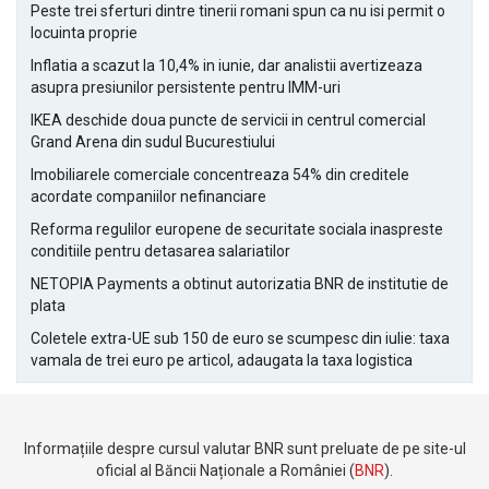
Peste trei sferturi dintre tinerii romani spun ca nu isi permit o
locuinta proprie
Inflatia a scazut la 10,4% in iunie, dar analistii avertizeaza
asupra presiunilor persistente pentru IMM-uri
IKEA deschide doua puncte de servicii in centrul comercial
Grand Arena din sudul Bucurestiului
Imobiliarele comerciale concentreaza 54% din creditele
acordate companiilor nefinanciare
Reforma regulilor europene de securitate sociala inaspreste
conditiile pentru detasarea salariatilor
NETOPIA Payments a obtinut autorizatia BNR de institutie de
plata
Coletele extra-UE sub 150 de euro se scumpesc din iulie: taxa
vamala de trei euro pe articol, adaugata la taxa logistica
Informațiile despre cursul valutar BNR sunt preluate de pe site-ul
oficial al Băncii Naționale a României (
BNR
).