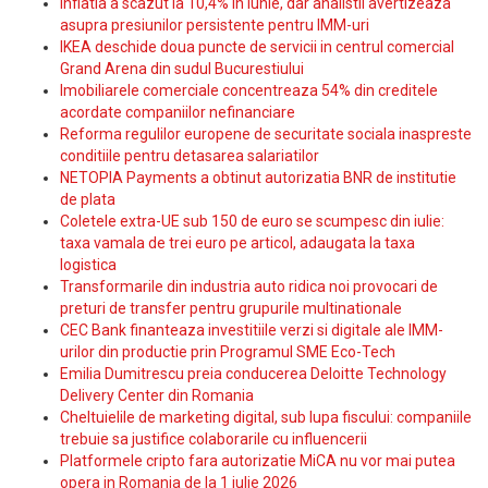
Inflatia a scazut la 10,4% in iunie, dar analistii avertizeaza
asupra presiunilor persistente pentru IMM-uri
IKEA deschide doua puncte de servicii in centrul comercial
Grand Arena din sudul Bucurestiului
Imobiliarele comerciale concentreaza 54% din creditele
acordate companiilor nefinanciare
Reforma regulilor europene de securitate sociala inaspreste
conditiile pentru detasarea salariatilor
NETOPIA Payments a obtinut autorizatia BNR de institutie
de plata
Coletele extra-UE sub 150 de euro se scumpesc din iulie:
taxa vamala de trei euro pe articol, adaugata la taxa
logistica
Transformarile din industria auto ridica noi provocari de
preturi de transfer pentru grupurile multinationale
CEC Bank finanteaza investitiile verzi si digitale ale IMM-
urilor din productie prin Programul SME Eco-Tech
Emilia Dumitrescu preia conducerea Deloitte Technology
Delivery Center din Romania
Cheltuielile de marketing digital, sub lupa fiscului: companiile
trebuie sa justifice colaborarile cu influencerii
Platformele cripto fara autorizatie MiCA nu vor mai putea
opera in Romania de la 1 iulie 2026