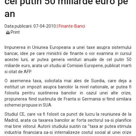
cel putin 50 miliarde euro pe
an
Data publicarii: 07-04-2010 |
Finante-Banci
Print
Impunerea in Uniunea Europeana a unei taxe asupra sistemului
bancar, idee pe care ministrii de finante o vor examina in cursul
acestei luni, ar putea genera venituri anuale de cel putin 50
miliarde euro, arata un studiu al Comisiei Europene, publicat marti
si citat de AFP.
O asemenea taxa, solicitata mai ales de Suedia, care deja a
instituit un impozit asupra bancilor la nivel nationale, ar putea fi
folosita pentru sustinerea bancilor in cazul unei alte crize,
propunerea fiind sustinuta de Franta si Germania si fiind similara
schemei propuse in SUA.
Studiul CE, care va fi folosit ca punct de lucru la reuniunea de la
Madrid, arata ca taxarea bancilor ar forta sectorul sa-si planifice
mai bine viitorul. Autorii studiului sustin ca "taxa ar putea stimula
industria financiara sa-si internalizeze costul social al unei crize