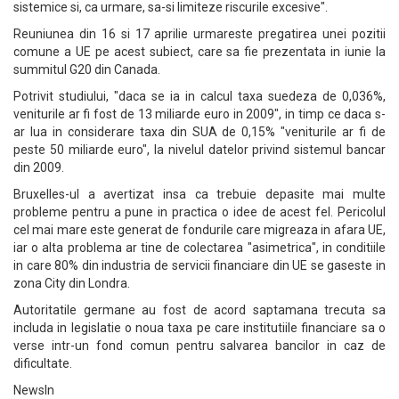
sistemice si, ca urmare, sa-si limiteze riscurile excesive".
Reuniunea din 16 si 17 aprilie urmareste pregatirea unei pozitii
comune a UE pe acest subiect, care sa fie prezentata in iunie la
summitul G20 din Canada.
Potrivit studiului, "daca se ia in calcul taxa suedeza de 0,036%,
veniturile ar fi fost de 13 miliarde euro in 2009", in timp ce daca s-
ar lua in considerare taxa din SUA de 0,15% "veniturile ar fi de
peste 50 miliarde euro", la nivelul datelor privind sistemul bancar
din 2009.
Bruxelles-ul a avertizat insa ca trebuie depasite mai multe
probleme pentru a pune in practica o idee de acest fel. Pericolul
cel mai mare este generat de fondurile care migreaza in afara UE,
iar o alta problema ar tine de colectarea "asimetrica", in conditiile
in care 80% din industria de servicii financiare din UE se gaseste in
zona City din Londra.
Autoritatile germane au fost de acord saptamana trecuta sa
includa in legislatie o noua taxa pe care institutiile financiare sa o
verse intr-un fond comun pentru salvarea bancilor in caz de
dificultate.
NewsIn