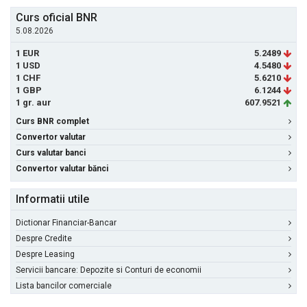
Curs oficial BNR
5.08.2026
1 EUR
5.2489
1 USD
4.5480
1 CHF
5.6210
1 GBP
6.1244
1 gr. aur
607.9521
Curs BNR complet
Convertor valutar
Curs valutar banci
Convertor valutar bănci
Informatii utile
Dictionar Financiar-Bancar
Despre Credite
Despre Leasing
Servicii bancare: Depozite si Conturi de economii
Lista bancilor comerciale