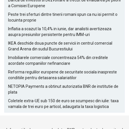
Banca de Investitii si Dezvoltare a trecut de evaluarea pe piloni
a Comisiei Europene
Peste trei sferturi dintre tinerii romani spun ca nu isi permit o
locuinta proprie
Inflatia a scazut la 10,4% in iunie, dar analistii avertizeaza
asupra presiunilor persistente pentru IMM-uri
IKEA deschide doua puncte de servicii in centrul comercial
Grand Arena din sudul Bucurestiului
Imobiliarele comerciale concentreaza 54% din creditele
acordate companiilor nefinanciare
Reforma regulilor europene de securitate sociala inaspreste
conditiile pentru detasarea salariatilor
NETOPIA Payments a obtinut autorizatia BNR de institutie de
plata
Coletele extra-UE sub 150 de euro se scumpesc din iulie: taxa
vamala de trei euro pe articol, adaugata la taxa logistica