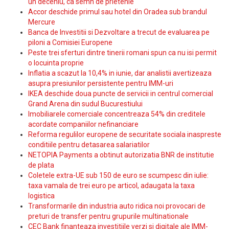
un deceniu, ca semn de prietenie
Accor deschide primul sau hotel din Oradea sub brandul
Mercure
Banca de Investitii si Dezvoltare a trecut de evaluarea pe
piloni a Comisiei Europene
Peste trei sferturi dintre tinerii romani spun ca nu isi permit
o locuinta proprie
Inflatia a scazut la 10,4% in iunie, dar analistii avertizeaza
asupra presiunilor persistente pentru IMM-uri
IKEA deschide doua puncte de servicii in centrul comercial
Grand Arena din sudul Bucurestiului
Imobiliarele comerciale concentreaza 54% din creditele
acordate companiilor nefinanciare
Reforma regulilor europene de securitate sociala inaspreste
conditiile pentru detasarea salariatilor
NETOPIA Payments a obtinut autorizatia BNR de institutie
de plata
Coletele extra-UE sub 150 de euro se scumpesc din iulie:
taxa vamala de trei euro pe articol, adaugata la taxa
logistica
Transformarile din industria auto ridica noi provocari de
preturi de transfer pentru grupurile multinationale
CEC Bank finanteaza investitiile verzi si digitale ale IMM-