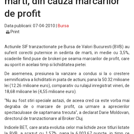
marti, din cauza marcarilor
de profit
Data publicarii: 07-04-2010 |
Bursa
Print
Actiunile SIF tranzactionate pe Bursa de Valori Bucuresti (BVB) au
suferit corectii puternice in sedinta de marti, in medie cu 3,5%,
scaderile fiind puse de brokeri pe seama marcarilor de profit, care
au sporit in acelasi timp si lichiditatea pietei.
De asemenea, presiunea la vanzare a condus si la o crestere
semnificativa a lichiditatii in piata de actiuni, pana la 50.32 milioane
lei (12.26 milioane euro), comparativ cu rulajul inregistrat vineri, de
18,68 milioane lei (4,55 milioane euro).
"Nu au fost stiri speciale astazi, de aceea cred ca este vorba mai
degraba de o marcare de profit, ca urmare a aprecierilor
spectaculoase de saptamana trecuta", a declarat Darie Moldovan,
directorul de tranzactionare al Broker Cluj.
Indicele BET, care arata evolutia celor mai lichide zece titluri listate
la BVB, a scazut cu 1,57%, pana la 6.003,67 puncte, in timp ce