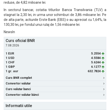
reduse, de 4,82 milioane lei.
In sectorul bancar, cotatia titlurilor Banca Transilvania (TLV) a
stagnat la 2,30 lei, in urma unor schimburi de 3,86 milioane lei. Pe
de alta parte, actiunile Erste Bank (EBS) s-au apreciat cu 1,64%, la
130,30 lei, pe fondul unui rulaj de 1,56 milioane lei.
NewsIn
Curs oficial BNR
7.08.2026
1 EUR
5.2554
1 USD
4.5584
1 CHF
5.6244
1 GBP
6.1277
1 gr. aur
632.7824
Curs BNR complet
Convertor valutar
Curs valutar banci
Convertor valutar bănci
Informatii utile