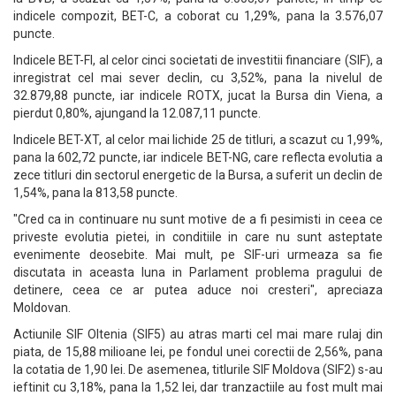
indicele compozit, BET-C, a coborat cu 1,29%, pana la 3.576,07
puncte.
Indicele BET-FI, al celor cinci societati de investitii financiare (SIF), a
inregistrat cel mai sever declin, cu 3,52%, pana la nivelul de
32.879,88 puncte, iar indicele ROTX, jucat la Bursa din Viena, a
pierdut 0,80%, ajungand la 12.087,11 puncte.
Indicele BET-XT, al celor mai lichide 25 de titluri, a scazut cu 1,99%,
pana la 602,72 puncte, iar indicele BET-NG, care reflecta evolutia a
zece titluri din sectorul energetic de la Bursa, a suferit un declin de
1,54%, pana la 813,58 puncte.
"Cred ca in continuare nu sunt motive de a fi pesimisti in ceea ce
priveste evolutia pietei, in conditiile in care nu sunt asteptate
evenimente deosebite. Mai mult, pe SIF-uri urmeaza sa fie
discutata in aceasta luna in Parlament problema pragului de
detinere, ceea ce ar putea aduce noi cresteri", apreciaza
Moldovan.
Actiunile SIF Oltenia (SIF5) au atras marti cel mai mare rulaj din
piata, de 15,88 milioane lei, pe fondul unei corectii de 2,56%, pana
la cotatia de 1,90 lei. De asemenea, titlurile SIF Moldova (SIF2) s-au
ieftinit cu 3,18%, pana la 1,52 lei, dar tranzactiile au fost mult mai