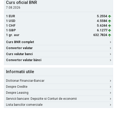
Curs oficial BNR
7.08.2026
1 EUR
5.2554
1 USD
4.5584
1 CHF
5.6244
1 GBP
6.1277
1 gr. aur
632.7824
Curs BNR complet
Convertor valutar
Curs valutar banci
Convertor valutar bănci
Informatii utile
Dictionar Financiar-Bancar
Despre Credite
Despre Leasing
Servicii bancare: Depozite si Conturi de economii
Lista bancilor comerciale