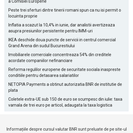
a Comisiei Europene
Peste trei sferturi dintre tinerii romani spun ca nu isi permit o
locuinta proprie
Inflatia a scazut la 10,4% in iunie, dar analistii avertizeaza
asupra presiunilor persistente pentru IMM-uri
IKEA deschide doua puncte de servicii in centrul comercial
Grand Arena din sudul Bucurestiului
Imobiliarele comerciale concentreaza 54% din creditele
acordate companiilor nefinanciare
Reforma regulilor europene de securitate sociala inaspreste
conditiile pentru detasarea salariatilor
NETOPIA Payments a obtinut autorizatia BNR de institutie de
plata
Coletele extra-UE sub 150 de euro se scumpesc din iulie: taxa
vamala de trei euro pe articol, adaugata la taxa logistica
Informațiile despre cursul valutar BNR sunt preluate de pe site-ul