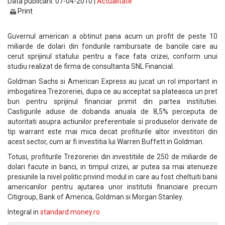
Data publicarii: 07-04-2010 |
Actualitate
Print
Guvernul american a obtinut pana acum un profit de peste 10
miliarde de dolari din fondurile rambursate de bancile care au
cerut sprijinul statului pentru a face fata crizei, conform unui
studiu realizat de firma de consultanta SNL Financial.
Goldman Sachs si American Express au jucat un rol important in
imbogatirea Trezoreriei, dupa ce au acceptat sa plateasca un pret
bun pentru sprijinul financiar primit din partea institutiei.
Castigurile aduse de dobanda anuala de 8,5% perceputa de
autoritati asupra actiunilor preferentiale si produselor derivate de
tip warrant este mai mica decat profiturile altor investitori din
acest sector, cum ar fi investitia lui Warren Buffett in Goldman.
Totusi, profiturile Trezoreriei din investitiile de 250 de miliarde de
dolari facute in banci, in timpul crizei, ar putea sa mai atenueze
presiunile la nivel politic privind modul in care au fost cheltuiti banii
americanilor pentru ajutarea unor institutii financiare precum
Citigroup, Bank of America, Goldman si Morgan Stanley.
Integral in
standard.money.ro