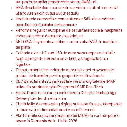
asupra presiunilor persistente pentru IMM-uri
IKEA deschide doua puncte de servicii in centrul comercial
Grand Arena din sudul Bucurestiului
Imobiliarele comerciale concentreaza 54% din creditele
acordate companiilor nefinanciare
Reforma regulilor europene de securitate sociala inaspreste
conditiile pentru detasarea salariatilor
NETOPIA Payments a obtinut autorizatia BNR de institutie
de plata
Coletele extra-UE sub 150 de euro se scumpesc din iulie:
taxa vamala de trei euro pe articol, adaugata la taxa
logistica
Transformarile din industria auto ridica noi provocari de
preturi de transfer pentru grupurile multinationale
CEC Bank finanteaza investitiile verzi si digitale ale IMM-
urilor din productie prin Programul SME Eco-Tech
Emilia Dumitrescu preia conducerea Deloitte Technology
Delivery Center din Romania
Cheltuielile de marketing digital, sub lupa fiscului: companiile
trebuie sa justifice colaborarile cu influencerii
Platformele cripto fara autorizatie MiCA nu vor mai putea
opera in Romania de la 1 iulie 2026