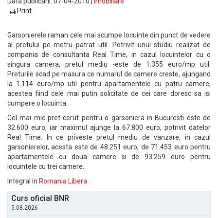
Data publicarii: 07-04-2010 |
Imobiliare
Print
Garsonierele raman cele mai scumpe locuinte din punct de vedere
al pretului pe metru patrat util. Potrivit unui studiu realizat de
compania de consultanta Real Time, in cazul locuintelor cu o
singura camera, pretul mediu -este de 1.355 euro/mp util.
Preturile scad pe masura ce numarul de camere creste, ajungand
la 1.114 euro/mp util pentru apartamentele cu patru camere,
acestea fiind cele mai putin solicitate de cei care doresc sa isi
cumpere o locuinta.
Cel mai mic pret cerut pentru o garsoniera in Bucuresti este de
32.600 euro, iar maximul ajunge la 67.800 euro, potrivit datelor
Real Time. In ce priveste pretul mediu de vanzare, in cazul
garsonierelor, acesta este de 48.251 euro, de 71.453 euro pentru
apartamentele cu doua camere si de 93.259 euro pentru
locuintele cu trei camere.
Integral in
Romania Libera
Curs oficial BNR
5.08.2026