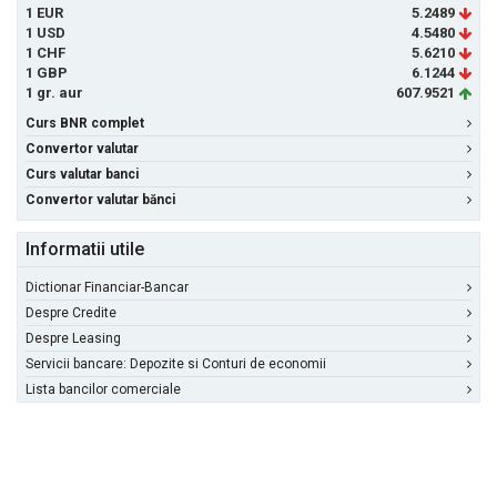
1 EUR
5.2489
1 USD
4.5480
1 CHF
5.6210
1 GBP
6.1244
1 gr. aur
607.9521
Curs BNR complet
Convertor valutar
Curs valutar banci
Convertor valutar bănci
Informatii utile
Dictionar Financiar-Bancar
Despre Credite
Despre Leasing
Servicii bancare: Depozite si Conturi de economii
Lista bancilor comerciale