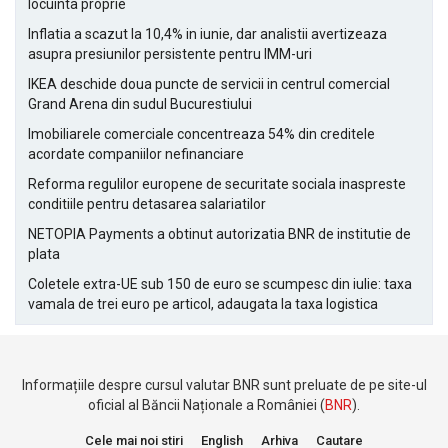
locuinta proprie
Inflatia a scazut la 10,4% in iunie, dar analistii avertizeaza
asupra presiunilor persistente pentru IMM-uri
IKEA deschide doua puncte de servicii in centrul comercial
Grand Arena din sudul Bucurestiului
Imobiliarele comerciale concentreaza 54% din creditele
acordate companiilor nefinanciare
Reforma regulilor europene de securitate sociala inaspreste
conditiile pentru detasarea salariatilor
NETOPIA Payments a obtinut autorizatia BNR de institutie de
plata
Coletele extra-UE sub 150 de euro se scumpesc din iulie: taxa
vamala de trei euro pe articol, adaugata la taxa logistica
Informațiile despre cursul valutar BNR sunt preluate de pe site-ul
oficial al Băncii Naționale a României (
BNR
).
Cele mai noi stiri
English
Arhiva
Cautare