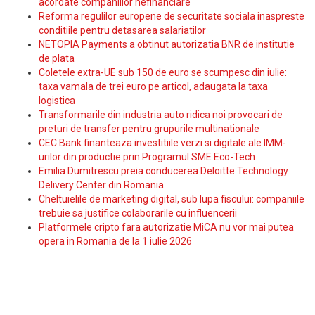
acordate companiilor nefinanciare
Reforma regulilor europene de securitate sociala inaspreste
conditiile pentru detasarea salariatilor
NETOPIA Payments a obtinut autorizatia BNR de institutie
de plata
Coletele extra-UE sub 150 de euro se scumpesc din iulie:
taxa vamala de trei euro pe articol, adaugata la taxa
logistica
Transformarile din industria auto ridica noi provocari de
preturi de transfer pentru grupurile multinationale
CEC Bank finanteaza investitiile verzi si digitale ale IMM-
urilor din productie prin Programul SME Eco-Tech
Emilia Dumitrescu preia conducerea Deloitte Technology
Delivery Center din Romania
Cheltuielile de marketing digital, sub lupa fiscului: companiile
trebuie sa justifice colaborarile cu influencerii
Platformele cripto fara autorizatie MiCA nu vor mai putea
opera in Romania de la 1 iulie 2026