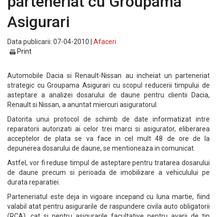
parteneriat cu Groupama
Asigurari
Data publicarii: 07-04-2010 |
Afaceri
Print
Automobile Dacia si Renault-Nissan au incheiat un parteneriat
strategic cu Groupama Asigurari cu scopul reducerii timpului de
asteptare a analizei dosarului de daune pentru clientii Dacia,
Renault si Nissan, a anuntat miercuri asiguratorul.
Datorita unui protocol de schimb de date informatizat intre
reparatorii autorizati ai celor trei marci si asigurator, eliberarea
acceptelor de plata se va face in cel mult 48 de ore de la
depunerea dosarului de daune, se mentioneaza in comunicat.
Astfel, vor fi reduse timpul de asteptare pentru tratarea dosarului
de daune precum si perioada de imobilizare a vehiculului pe
durata reparatiei.
Parteneriatul este deja in vigoare incepand cu luna martie, fiind
valabil atat pentru asigurarile de raspundere civila auto obligatorii
(RCA), cat si pentru asigurarile facultative pentru avarii de tip