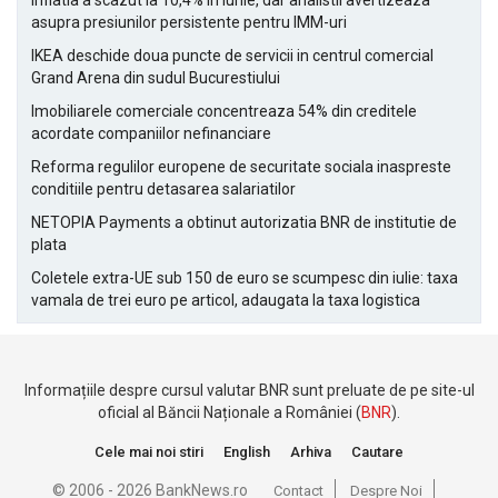
Inflatia a scazut la 10,4% in iunie, dar analistii avertizeaza
asupra presiunilor persistente pentru IMM-uri
IKEA deschide doua puncte de servicii in centrul comercial
Grand Arena din sudul Bucurestiului
Imobiliarele comerciale concentreaza 54% din creditele
acordate companiilor nefinanciare
Reforma regulilor europene de securitate sociala inaspreste
conditiile pentru detasarea salariatilor
NETOPIA Payments a obtinut autorizatia BNR de institutie de
plata
Coletele extra-UE sub 150 de euro se scumpesc din iulie: taxa
vamala de trei euro pe articol, adaugata la taxa logistica
Informațiile despre cursul valutar BNR sunt preluate de pe site-ul
oficial al Băncii Naționale a României (
BNR
).
Cele mai noi stiri
English
Arhiva
Cautare
© 2006 - 2026 BankNews.ro
Contact
Despre Noi