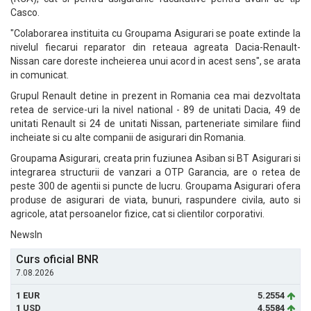
Casco.
"Colaborarea instituita cu Groupama Asigurari se poate extinde la
nivelul fiecarui reparator din reteaua agreata Dacia-Renault-
Nissan care doreste incheierea unui acord in acest sens", se arata
in comunicat.
Grupul Renault detine in prezent in Romania cea mai dezvoltata
retea de service-uri la nivel national - 89 de unitati Dacia, 49 de
unitati Renault si 24 de unitati Nissan, parteneriate similare fiind
incheiate si cu alte companii de asigurari din Romania.
Groupama Asigurari, creata prin fuziunea Asiban si BT Asigurari si
integrarea structurii de vanzari a OTP Garancia, are o retea de
peste 300 de agentii si puncte de lucru. Groupama Asigurari ofera
produse de asigurari de viata, bunuri, raspundere civila, auto si
agricole, atat persoanelor fizice, cat si clientilor corporativi.
NewsIn
Curs oficial BNR
7.08.2026
1 EUR
5.2554
1 USD
4.5584