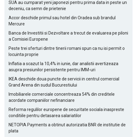
SUA au cumparat yeni japonezi pentru prima data in peste un
deceniu, ca semn de prietenie
Accor deschide primul sau hotel din Oradea sub brandul
Mercure
Banca de Investitii si Dezvoltare a trecut de evaluarea pe piloni
a Comisiei Europene
Peste trei sferturi dintre tinerii romani spun ca nu isi permit o
locuinta proprie
Inflatia a scazut la 10,4% in iunie, dar analistii avertizeaza
asupra presiunilor persistente pentru IMM-uri
IKEA deschide doua puncte de servicii in centrul comercial
Grand Arena din sudul Bucurestiului
Imobiliarele comerciale concentreaza 54% din creditele
acordate companiilor nefinanciare
Reforma regulilor europene de securitate sociala inaspreste
conditiile pentru detasarea salariatilor
NETOPIA Payments a obtinut autorizatia BNR de institutie de
plata