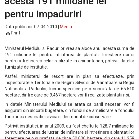
acesta 191 milioane lei
pentru impaduriri
Data publicarii: 07-04-2010 |
Mediu
Print
Ministerul Mediului si Padurilor vrea sa aloce anul acesta suma de
191 milioane lei pentru infiintarea de plantatii forestiere noi si
pentru intretinerea celor realizate in anii anteriori, potrivit datelor
furnizate de institutie.
Astfel, ministerul de resort are in plan sa efectueze, prin
Inspectoratele Teritoriale de Regim Silvic si de Vanatoare si Regia
Nationala a Padurilor, lucrari specifice pe o suprafata de 65.510
hectare, dintre care pe 9.467 hectare vor fi realizate plantatii noi.
In datele Ministerului Mediului se arata ca banii necesari vor fi
asigurati din alocatii bugetare, din fondul de ameliorare a fondului
funciar cu destinatie silvica si din fondul de conservare.
Potrivit institutiei, in anul 2009, au fost cheltuite 128,7 milioane lei
pentru efectuarea de lucrari de infiintare si intretinere a plantatiilor
forestiere pe o suprafata de circa 50.000 hectare, din care 11.258