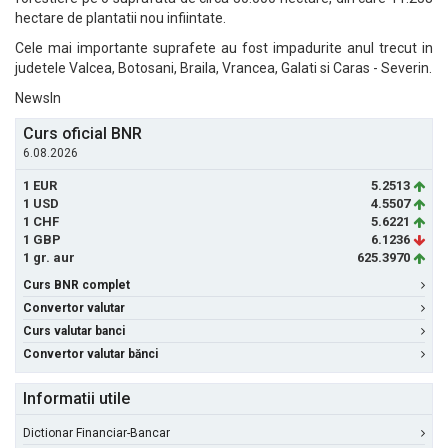
hectare de plantatii nou infiintate.
Cele mai importante suprafete au fost impadurite anul trecut in
judetele Valcea, Botosani, Braila, Vrancea, Galati si Caras - Severin.
NewsIn
Curs oficial BNR
6.08.2026
1 EUR
5.2513
1 USD
4.5507
1 CHF
5.6221
1 GBP
6.1236
1 gr. aur
625.3970
Curs BNR complet
Convertor valutar
Curs valutar banci
Convertor valutar bănci
Informatii utile
Dictionar Financiar-Bancar