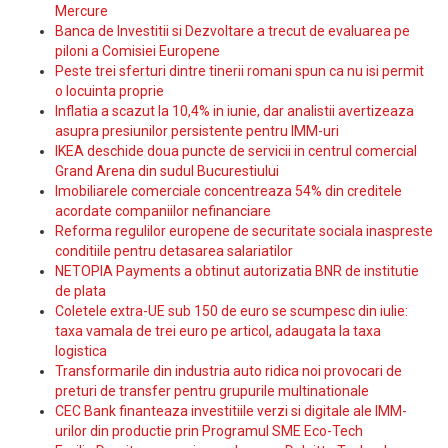
Mercure
Banca de Investitii si Dezvoltare a trecut de evaluarea pe
piloni a Comisiei Europene
Peste trei sferturi dintre tinerii romani spun ca nu isi permit
o locuinta proprie
Inflatia a scazut la 10,4% in iunie, dar analistii avertizeaza
asupra presiunilor persistente pentru IMM-uri
IKEA deschide doua puncte de servicii in centrul comercial
Grand Arena din sudul Bucurestiului
Imobiliarele comerciale concentreaza 54% din creditele
acordate companiilor nefinanciare
Reforma regulilor europene de securitate sociala inaspreste
conditiile pentru detasarea salariatilor
NETOPIA Payments a obtinut autorizatia BNR de institutie
de plata
Coletele extra-UE sub 150 de euro se scumpesc din iulie:
taxa vamala de trei euro pe articol, adaugata la taxa
logistica
Transformarile din industria auto ridica noi provocari de
preturi de transfer pentru grupurile multinationale
CEC Bank finanteaza investitiile verzi si digitale ale IMM-
urilor din productie prin Programul SME Eco-Tech