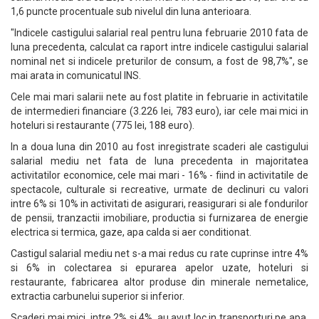
1,6 puncte procentuale sub nivelul din luna anterioara.
"Indicele castigului salarial real pentru luna februarie 2010 fata de
luna precedenta, calculat ca raport intre indicele castigului salarial
nominal net si indicele preturilor de consum, a fost de 98,7%", se
mai arata in comunicatul INS.
Cele mai mari salarii nete au fost platite in februarie in activitatile
de intermedieri financiare (3.226 lei, 783 euro), iar cele mai mici in
hoteluri si restaurante (775 lei, 188 euro).
In a doua luna din 2010 au fost inregistrate scaderi ale castigului
salarial mediu net fata de luna precedenta in majoritatea
activitatilor economice, cele mai mari - 16% - fiind in activitatile de
spectacole, culturale si recreative, urmate de declinuri cu valori
intre 6% si 10% in activitati de asigurari, reasigurari si ale fondurilor
de pensii, tranzactii imobiliare, productia si furnizarea de energie
electrica si termica, gaze, apa calda si aer conditionat.
Castigul salarial mediu net s-a mai redus cu rate cuprinse intre 4%
si 6% in colectarea si epurarea apelor uzate, hoteluri si
restaurante, fabricarea altor produse din minerale nemetalice,
extractia carbunelui superior si inferior.
Scaderi mai mici, intre 2% si 4%, au avut loc in transporturi pe apa,