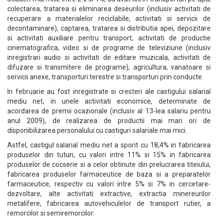
colectarea, tratarea si eliminarea deseurilor (inclusiv activitati de
recuperare a materialelor reciclabile, activitati si servicii de
decontaminare), captarea, tratarea si distributia apei, depozitare
si activitati auxiliare pentru transport, activitati de productie
cinematografica, video si de programe de televiziune (inclusiv
inregistrari audio si activitati de editare muzicala, activitati de
difuzare si transmitere de programe), agricultura, vanatoare si
servicii anexe, transporturi terestre si transporturi prin conducte.
In februarie au fost inregistrate si cresteri ale castigului salarial
mediu net, in unele activitati economice, determinate de
acordarea de premii ocazionale (inclusiv al 13-lea salariu pentru
anul 2009), de realizarea de productii mai mari ori de
disponibilizarea personalului cu castiguri salariale mai mici.
Astfel, castigul salarial mediu net a sporit cu 18,4% in fabricarea
produselor din tutun, cu valori intre 11% si 15% in fabricarea
produselor de cocserie si a celor obtinute din prelucrarea titeiului,
fabricarea produselor farmaceutice de baza si a preparatelor
farmaceutice, respectiv cu valori intre 5% si 7% in cercetare-
dezvoltare, alte activitati extractive, extractia minereurilor
metalifere, fabricarea autovehiculelor de transport rutier, a
remorcilor si semiremorcilor.