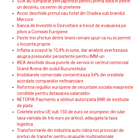
SUA au cumparat yeni japonezi pentru prima data in peste
un deceniu, ca semn de prietenie
Accor deschide primul sau hotel din Oradea sub brandul
Mercure
Banca de Investitii si Dezvoltare a trecut de evaluarea pe
piloni a Comisiei Europene
Peste trei sferturi dintre tinerii romani spun ca nu isi permit
o locuinta proprie
Inflatia a scazut la 10,4% in iunie, dar analistii avertizeaza
asupra presiunilor persistente pentru IMM-uri
IKEA deschide doua puncte de servicii in centrul comercial
Grand Arena din sudul Bucurestiului
Imobiliarele comerciale concentreaza 54% din creditele
acordate companiilor nefinanciare
Reforma regulilor europene de securitate sociala inaspreste
conditiile pentru detasarea salariatilor
NETOPIA Payments a obtinut autorizatia BNR de institutie
de plata
Coletele extra-UE sub 150 de euro se scumpesc din iulie:
taxa vamala de trei euro pe articol, adaugata la taxa
logistica
Transformarile din industria auto ridica noi provocari de
preturi de transfer pentru grupurile multinationale