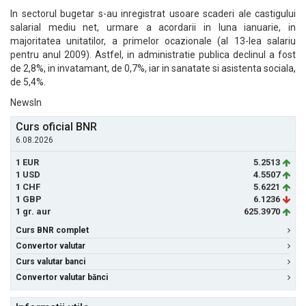
In sectorul bugetar s-au inregistrat usoare scaderi ale castigului
salarial mediu net, urmare a acordarii in luna ianuarie, in
majoritatea unitatilor, a primelor ocazionale (al 13-lea salariu
pentru anul 2009). Astfel, in administratie publica declinul a fost
de 2,8%, in invatamant, de 0,7%, iar in sanatate si asistenta sociala,
de 5,4%.
NewsIn
Curs oficial BNR
6.08.2026
1 EUR
5.2513
1 USD
4.5507
1 CHF
5.6221
1 GBP
6.1236
1 gr. aur
625.3970
Curs BNR complet
Convertor valutar
Curs valutar banci
Convertor valutar bănci