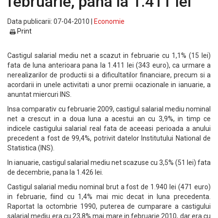
februarie, pana la 1.411 lei
Data publicarii: 07-04-2010 |
Economie
Print
Castigul salarial mediu net a scazut in februarie cu 1,1% (15 lei)
fata de luna anterioara pana la 1.411 lei (343 euro), ca urmare a
nerealizarilor de productii si a dificultatilor financiare, precum si a
acordarii in unele activitati a unor premii ocazionale in ianuarie, a
anuntat miercuri INS.
Insa comparativ cu februarie 2009, castigul salarial mediu nominal
net a crescut in a doua luna a acestui an cu 3,9%, in timp ce
indicele castigului salarial real fata de aceeasi perioada a anului
precedent a fost de 99,4%, potrivit datelor Institutului National de
Statistica (INS).
In ianuarie, castigul salarial mediu net scazuse cu 3,5% (51 lei) fata
de decembrie, pana la 1.426 lei.
Castigul salarial mediu nominal brut a fost de 1.940 lei (471 euro)
in februarie, fiind cu 1,4% mai mic decat in luna precedenta.
Raportat la octombrie 1990, puterea de cumparare a castigului
salarial mediu era cu 23,8% mai mare in februarie 2010, dar era cu