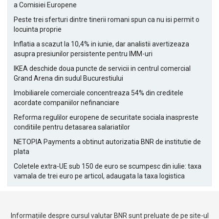
a Comisiei Europene
Peste trei sferturi dintre tinerii romani spun ca nu isi permit o
locuinta proprie
Inflatia a scazut la 10,4% in iunie, dar analistii avertizeaza
asupra presiunilor persistente pentru IMM-uri
IKEA deschide doua puncte de servicii in centrul comercial
Grand Arena din sudul Bucurestiului
Imobiliarele comerciale concentreaza 54% din creditele
acordate companiilor nefinanciare
Reforma regulilor europene de securitate sociala inaspreste
conditiile pentru detasarea salariatilor
NETOPIA Payments a obtinut autorizatia BNR de institutie de
plata
Coletele extra-UE sub 150 de euro se scumpesc din iulie: taxa
vamala de trei euro pe articol, adaugata la taxa logistica
Informațiile despre cursul valutar BNR sunt preluate de pe site-ul