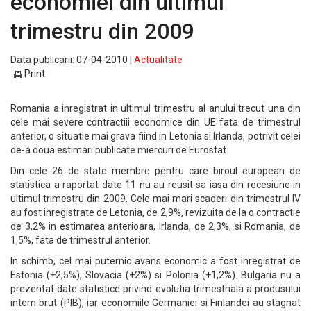
economiei din ultimul
trimestru din 2009
Data publicarii: 07-04-2010 |
Actualitate
Print
Romania a inregistrat in ultimul trimestru al anului trecut una din
cele mai severe contractiii economice din UE fata de trimestrul
anterior, o situatie mai grava fiind in Letonia si Irlanda, potrivit celei
de-a doua estimari publicate miercuri de Eurostat.
Din cele 26 de state membre pentru care biroul european de
statistica a raportat date 11 nu au reusit sa iasa din recesiune in
ultimul trimestru din 2009. Cele mai mari scaderi din trimestrul IV
au fost inregistrate de Letonia, de 2,9%, revizuita de la o contractie
de 3,2% in estimarea anterioara, Irlanda, de 2,3%, si Romania, de
1,5%, fata de trimestrul anterior.
In schimb, cel mai puternic avans economic a fost inregistrat de
Estonia (+2,5%), Slovacia (+2%) si Polonia (+1,2%). Bulgaria nu a
prezentat date statistice privind evolutia trimestriala a produsului
intern brut (PIB), iar economiile Germaniei si Finlandei au stagnat