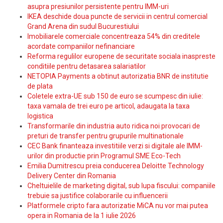
asupra presiunilor persistente pentru IMM-uri
IKEA deschide doua puncte de servicii in centrul comercial
Grand Arena din sudul Bucurestiului
Imobiliarele comerciale concentreaza 54% din creditele
acordate companiilor nefinanciare
Reforma regulilor europene de securitate sociala inaspreste
conditiile pentru detasarea salariatilor
NETOPIA Payments a obtinut autorizatia BNR de institutie
de plata
Coletele extra-UE sub 150 de euro se scumpesc din iulie:
taxa vamala de trei euro pe articol, adaugata la taxa
logistica
Transformarile din industria auto ridica noi provocari de
preturi de transfer pentru grupurile multinationale
CEC Bank finanteaza investitiile verzi si digitale ale IMM-
urilor din productie prin Programul SME Eco-Tech
Emilia Dumitrescu preia conducerea Deloitte Technology
Delivery Center din Romania
Cheltuielile de marketing digital, sub lupa fiscului: companiile
trebuie sa justifice colaborarile cu influencerii
Platformele cripto fara autorizatie MiCA nu vor mai putea
opera in Romania de la 1 iulie 2026