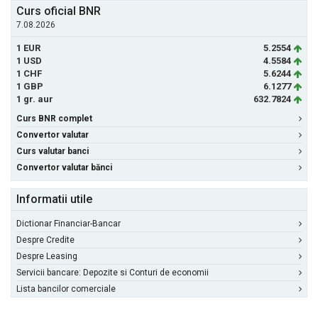
Curs oficial BNR
7.08.2026
1 EUR
5.2554
1 USD
4.5584
1 CHF
5.6244
1 GBP
6.1277
1 gr. aur
632.7824
Curs BNR complet
Convertor valutar
Curs valutar banci
Convertor valutar bănci
Informatii utile
Dictionar Financiar-Bancar
Despre Credite
Despre Leasing
Servicii bancare: Depozite si Conturi de economii
Lista bancilor comerciale