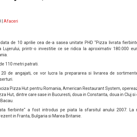
 |
Afaceri
data de 10 aprilie cea de-a sasea unitate PHD "Pizza livrata fierbint
Lujerului, printr-o investitie ce se ridica la aproximativ 180.000 eu
nia.
 de 110 metri patrati.
20 de angajati, ce vor lucra la prepararea si livrarea de sortiment
serturi.
nciza Pizza Hut pentru Romania, American Restaurant System, opereaz
za Hut, dintre care sase in Bucuresti, doua in Constanta, doua in Cluj si
, Bacau.
ta fierbinte" a fost introdus pe piata la sfarsitul anului 2007. La n
zent in Franta, Bulgaria si Marea Britanie.