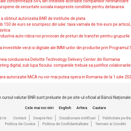
iale concentreaza 54% din creditele acordate companiilor nefinanciare
uropene de securitate sociala inaspreste conditiile pentru detasarea
obtinut autorizatia BNR de institutie de plata
b 150 de euro se scumpesc din iulie: taxa vamala de trei euro pe articol,
istica
ndustria auto ridica noi provocari de preturi de transfer pentru grupurile
investitiile verzi si digitale ale IMM-urilor din productie prin Programul
reia conducerea Deloitte Technology Delivery Center din Romania
ting digital, sub lupa fiscului: companiile trebuie sa justifice colaborarile
ara autorizatie MiCA nu vor mai putea opera in Romania de la 1 iulie 20
 cursul valutar BNR sunt preluate de pe site-ul oficial al Băncii Național
Cele mai noi stiri
English
Arhiva
Cautare
s.ro
Contact
Despre Noi
Dezabonare notificari
Publicitate pe 
Politica de Cookie
Politica de Confidentialitate
Termeni si Conditii