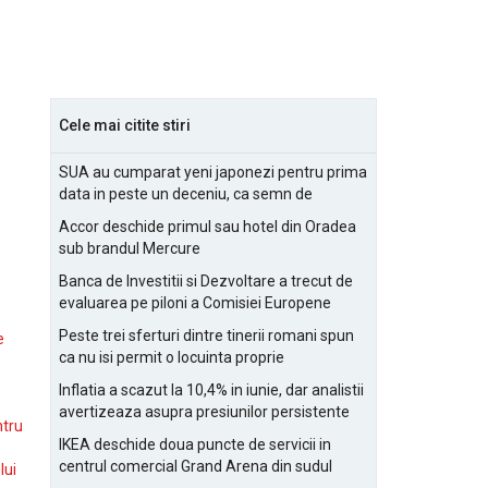
Cele mai citite stiri
SUA au cumparat yeni japonezi pentru prima
data in peste un deceniu, ca semn de
prietenie
Accor deschide primul sau hotel din Oradea
sub brandul Mercure
Banca de Investitii si Dezvoltare a trecut de
evaluarea pe piloni a Comisiei Europene
Peste trei sferturi dintre tinerii romani spun
e
ca nu isi permit o locuinta proprie
Inflatia a scazut la 10,4% in iunie, dar analistii
avertizeaza asupra presiunilor persistente
ntru
pentru IMM-uri
IKEA deschide doua puncte de servicii in
centrul comercial Grand Arena din sudul
lui