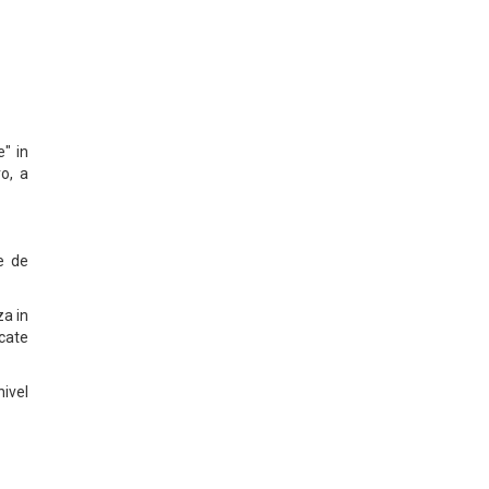
e" in
ro, a
e de
a in
 cate
ivel