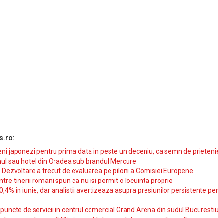
s.ro:
i japonezi pentru prima data in peste un deceniu, ca semn de prieteni
ul sau hotel din Oradea sub brandul Mercure
si Dezvoltare a trecut de evaluarea pe piloni a Comisiei Europene
intre tinerii romani spun ca nu isi permit o locuinta proprie
10,4% in iunie, dar analistii avertizeaza asupra presiunilor persistente pe
uncte de servicii in centrul comercial Grand Arena din sudul Bucurestiu