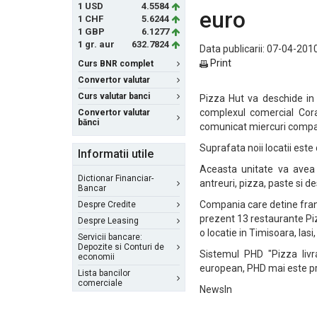
1 USD
4.5584
euro
1 CHF
5.6244
1 GBP
6.1277
1 gr. aur
632.7824
Data publicarii: 07-04-2010
Print
Curs BNR complet
Convertor valutar
Curs valutar banci
Pizza Hut va deschide in 
complexul comercial Cora 
Convertor valutar
bănci
comunicat miercuri compa
Suprafata noii locatii este
Informatii utile
Aceasta unitate va avea 
Dictionar Financiar-
antreuri, pizza, paste si de
Bancar
Compania care detine fra
Despre Credite
prezent 13 restaurante Piz
Despre Leasing
o locatie in Timisoara, Iasi
Servicii bancare:
Depozite si Conturi de
Sistemul PHD "Pizza livra
economii
european, PHD mai este pre
Lista bancilor
comerciale
NewsIn