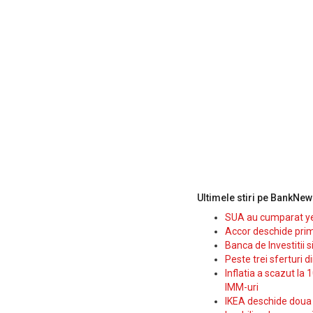
Ultimele stiri pe BankNew
SUA au cumparat yen
Accor deschide prim
Banca de Investitii 
Peste trei sferturi d
Inflatia a scazut la 
IMM-uri
IKEA deschide doua p