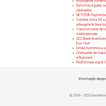
Imobiliarele comerc
Reforma regulilor e
salariatilor
NETOPIA Payments a 
Coletele extra-UE su
adaugata la taxa log
Transformarile din i
multinationale
CEC Bank finanteaza 
Eco-Tech
Emilia Dumitrescu p
Cheltuielile de marke
influencerii
Platformele cripto f
Informațiile despre
© 2006 - 2026 BankNew