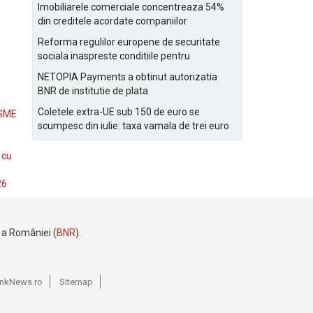
Bucurestiului
Imobiliarele comerciale concentreaza 54%
din creditele acordate companiilor
nefinanciare
Reforma regulilor europene de securitate
sociala inaspreste conditiile pentru
detasarea salariatilor
NETOPIA Payments a obtinut autorizatia
BNR de institutie de plata
Coletele extra-UE sub 150 de euro se
 SME
scumpesc din iulie: taxa vamala de trei euro
pe articol, adaugata la taxa logistica
 cu
26
e a României (
BNR
).
BankNews.ro
Sitemap