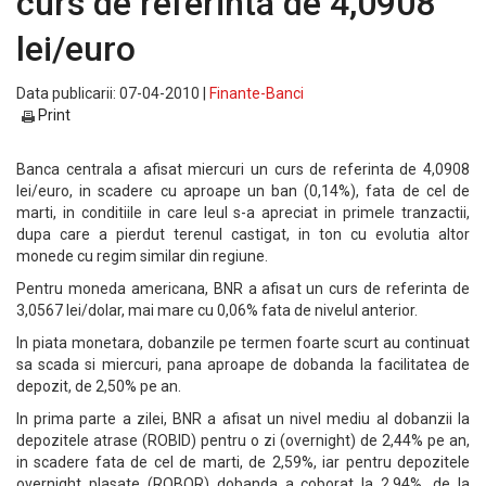
curs de referinta de 4,0908
lei/euro
Data publicarii: 07-04-2010 |
Finante-Banci
Print
Banca centrala a afisat miercuri un curs de referinta de 4,0908
lei/euro, in scadere cu aproape un ban (0,14%), fata de cel de
marti, in conditiile in care leul s-a apreciat in primele tranzactii,
dupa care a pierdut terenul castigat, in ton cu evolutia altor
monede cu regim similar din regiune.
Pentru moneda americana, BNR a afisat un curs de referinta de
3,0567 lei/dolar, mai mare cu 0,06% fata de nivelul anterior.
In piata monetara, dobanzile pe termen foarte scurt au continuat
sa scada si miercuri, pana aproape de dobanda la facilitatea de
depozit, de 2,50% pe an.
In prima parte a zilei, BNR a afisat un nivel mediu al dobanzii la
depozitele atrase (ROBID) pentru o zi (overnight) de 2,44% pe an,
in scadere fata de cel de marti, de 2,59%, iar pentru depozitele
overnight plasate (ROBOR) dobanda a coborat la 2,94%, de la