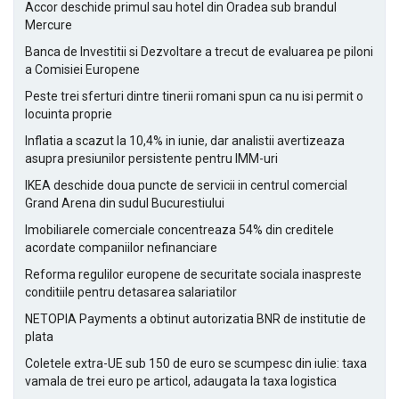
Accor deschide primul sau hotel din Oradea sub brandul
Mercure
Banca de Investitii si Dezvoltare a trecut de evaluarea pe piloni
a Comisiei Europene
Peste trei sferturi dintre tinerii romani spun ca nu isi permit o
locuinta proprie
Inflatia a scazut la 10,4% in iunie, dar analistii avertizeaza
asupra presiunilor persistente pentru IMM-uri
IKEA deschide doua puncte de servicii in centrul comercial
Grand Arena din sudul Bucurestiului
Imobiliarele comerciale concentreaza 54% din creditele
acordate companiilor nefinanciare
Reforma regulilor europene de securitate sociala inaspreste
conditiile pentru detasarea salariatilor
NETOPIA Payments a obtinut autorizatia BNR de institutie de
plata
Coletele extra-UE sub 150 de euro se scumpesc din iulie: taxa
vamala de trei euro pe articol, adaugata la taxa logistica