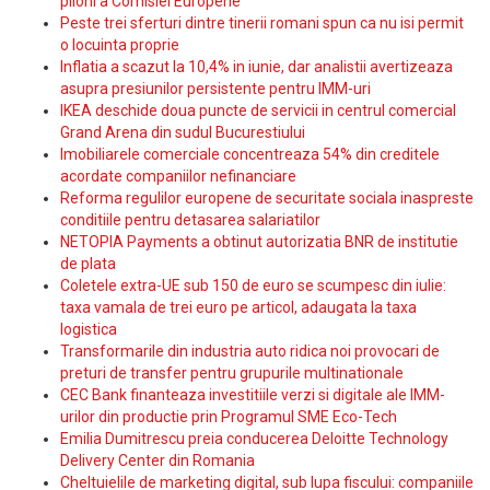
piloni a Comisiei Europene
Peste trei sferturi dintre tinerii romani spun ca nu isi permit
o locuinta proprie
Inflatia a scazut la 10,4% in iunie, dar analistii avertizeaza
asupra presiunilor persistente pentru IMM-uri
IKEA deschide doua puncte de servicii in centrul comercial
Grand Arena din sudul Bucurestiului
Imobiliarele comerciale concentreaza 54% din creditele
acordate companiilor nefinanciare
Reforma regulilor europene de securitate sociala inaspreste
conditiile pentru detasarea salariatilor
NETOPIA Payments a obtinut autorizatia BNR de institutie
de plata
Coletele extra-UE sub 150 de euro se scumpesc din iulie:
taxa vamala de trei euro pe articol, adaugata la taxa
logistica
Transformarile din industria auto ridica noi provocari de
preturi de transfer pentru grupurile multinationale
CEC Bank finanteaza investitiile verzi si digitale ale IMM-
urilor din productie prin Programul SME Eco-Tech
Emilia Dumitrescu preia conducerea Deloitte Technology
Delivery Center din Romania
Cheltuielile de marketing digital, sub lupa fiscului: companiile