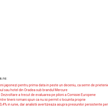
s.ro:
i japonezi pentru prima data in peste un deceniu, ca semn de prieteni
ul sau hotel din Oradea sub brandul Mercure
si Dezvoltare a trecut de evaluarea pe piloni a Comisiei Europene
intre tinerii romani spun ca nu isi permit o locuinta proprie
10,4% in iunie, dar analistii avertizeaza asupra presiunilor persistente pe