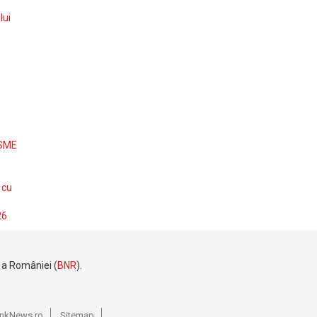
lui
 SME
 cu
26
e a României (
BNR
).
BankNews.ro
Sitemap