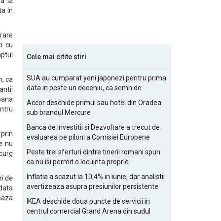
a la
ta in
trare
i cu
aptul
Cele mai citite stiri
SUA au cumparat yeni japonezi pentru prima
n, ca
data in peste un deceniu, ca semn de
ntii
prietenie
 pana
Accor deschide primul sau hotel din Oradea
entru
sub brandul Mercure
Banca de Investitii si Dezvoltare a trecut de
 prin
evaluarea pe piloni a Comisiei Europene
le nu
Peste trei sferturi dintre tinerii romani spun
curg
ca nu isi permit o locuinta proprie
Inflatia a scazut la 10,4% in iunie, dar analistii
ri de
avertizeaza asupra presiunilor persistente
data
pentru IMM-uri
teaza
IKEA deschide doua puncte de servicii in
centrul comercial Grand Arena din sudul