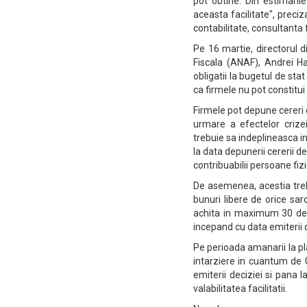
pot obtine. Din estimari
aceasta facilitate", prec
contabilitate, consultanta f
Pe 16 martie, directorul d
Fiscala (ANAF), Andrei Ha
obligatii la bugetul de sta
ca firmele nu pot constitui 
Firmele pot depune cereri d
urmare a efectelor crizei
trebuie sa indeplineasca in
la data depunerii cererii d
contribuabilii persoane fiz
De asemenea, acestia trebu
bunuri libere de orice sarc
achita in maximum 30 de z
incepand cu data emiterii d
Pe perioada amanarii la pl
intarziere in cuantum de 
emiterii deciziei si pana
valabilitatea facilitatii.