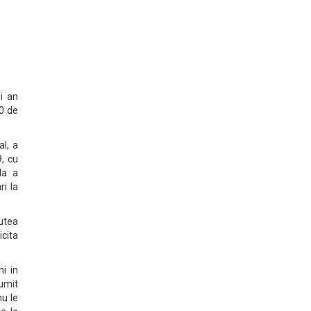
i an
00 de
al, a
, cu
la a
ri la
putea
icita
ni in
umit
nu le