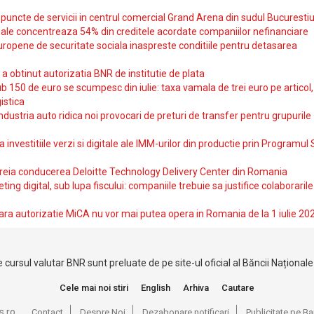
uncte de servicii in centrul comercial Grand Arena din sudul Bucurestiu
iale concentreaza 54% din creditele acordate companiilor nefinanciare
uropene de securitate sociala inaspreste conditiile pentru detasarea
obtinut autorizatia BNR de institutie de plata
b 150 de euro se scumpesc din iulie: taxa vamala de trei euro pe articol,
istica
ndustria auto ridica noi provocari de preturi de transfer pentru grupurile
investitiile verzi si digitale ale IMM-urilor din productie prin Programul
reia conducerea Deloitte Technology Delivery Center din Romania
ting digital, sub lupa fiscului: companiile trebuie sa justifice colaborarile
ara autorizatie MiCA nu vor mai putea opera in Romania de la 1 iulie 20
 cursul valutar BNR sunt preluate de pe site-ul oficial al Băncii Național
Cele mai noi stiri
English
Arhiva
Cautare
s.ro
Contact
Despre Noi
Dezabonare notificari
Publicitate pe 