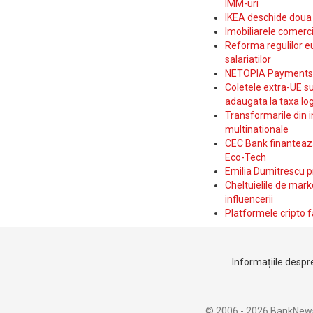
IMM-uri
IKEA deschide doua p
Imobiliarele comerc
Reforma regulilor e
salariatilor
NETOPIA Payments a 
Coletele extra-UE su
adaugata la taxa log
Transformarile din i
multinationale
CEC Bank finanteaza 
Eco-Tech
Emilia Dumitrescu p
Cheltuielile de marke
influencerii
Platformele cripto f
Informațiile despre
© 2006 - 2026 BankNew