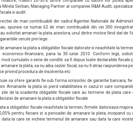
le noastre, maxim 20-30% dintre companiile cu datorii vor putea apel
iza Mirela Serban, Managing Partner al companiei R&M Audit, specializa
iscala si audit.
irectiei de mari contribuabili din cadrul Agentiei Nationale de Adminis
as, spunea ca numai 62 de mari contribuabili din cei 300 inregistrat
t au solicitat amanari la plata acestora, unul dintre motive fiind dat de f
garantiile cerute prin lege.
e amanare la plata a obligatiilor fiscale datorate si neachitate la terme
 economico-financiare, pana la 30 iunie 2010. Conform legii, solicita
 mod cumulativ o serie de conditii: sa fi depus toate declaratiile fiscale
e amanare la plata, sa nu aiba cazier fiscal, sa nu fi atras raspunderea p
ice privind procedura de insolventa etc.
ie sa ofere garantii fie sub forma scrisorilor de garantie bancara, fie
ini. Amanarile la plata isi pierd valabilitatea in cazul in care companii
ile de la scadenta obligatiile fiscale care au termene de plata care 
eciziei de amanare la plata a obligatiilor fiscale.
ata a obligatiilor fiscale neachitate la termen, firmele datoreaza majora
0,05% pentru fiecare zi a perioadei de amanare la plata, incepand cu 
 la data la care se incheie termenul de amanare sau data la care ince