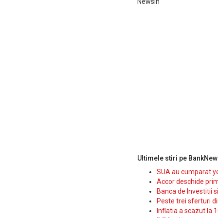
NewsIn
Ultimele stiri pe BankNew
SUA au cumparat yen
Accor deschide prim
Banca de Investitii 
Peste trei sferturi d
Inflatia a scazut la 