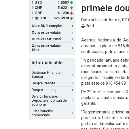
1 USD
4.5507
primele dou
1 CHF
5.6221
1 GBP
6.1236
1 gr. aur
625.3970
Data publicarii: Astazi, 07
Print
Curs BNR complet
Convertor valutar
Curs valutar banci
Agentia Nationala de Adm
amanari la plata de 916,4
Convertor valutar
bănci
contribuabili, potrivit unu
"In perioada ianuarie-febr
Informatii utile
acordat amanari la plata,
modificarile si completa
Dictionar Financiar-
Bancar
obligatiilor fiscale resta
plata este de 916.454.981 
Despre Credite
Despre Leasing
Pe 29 martie, compania R 
Servicii bancare:
apela la aceasta masura, i
Depozite si Conturi de
garantii.
economii
Lista bancilor
"Reglementarile privind a
comerciale
practica o facilitate rea
plafon al datoriilor catre 