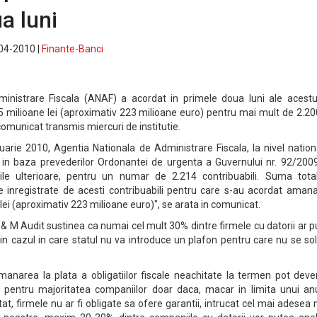
a luni
-04-2010 |
Finante-Banci
inistrare Fiscala (ANAF) a acordat in primele doua luni ale acestu
5 milioane lei (aproximativ 223 milioane euro) pentru mai mult de 2.2
i comunicat transmis miercuri de institutie.
uarie 2010, Agentia Nationala de Administrare Fiscala, la nivel nation
 in baza prevederilor Ordonantei de urgenta a Guvernului nr. 92/2009
rile ulterioare, pentru un numar de 2.214 contribuabili. Suma tota
nte inregistrate de acesti contribuabili pentru care s-au acordat amana
lei (aproximativ 223 milioane euro)", se arata in comunicat.
& M Audit sustinea ca numai cel mult 30% dintre firmele cu datorii ar 
n cazul in care statul nu va introduce un plafon pentru care nu se sol
manarea la plata a obligatiilor fiscale neachitate la termen pot deve
la pentru majoritatea companiilor doar daca, macar in limita unui an
stat, firmele nu ar fi obligate sa ofere garantii, intrucat cel mai adesea 