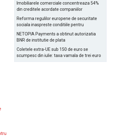
Bucurestiului
Imobiliarele comerciale concentreaza 54%
din creditele acordate companiilor
nefinanciare
Reforma regulilor europene de securitate
sociala inaspreste conditiile pentru
detasarea salariatilor
NETOPIA Payments a obtinut autorizatia
BNR de institutie de plata
Coletele extra-UE sub 150 de euro se
scumpesc din iulie: taxa vamala de trei euro
pe articol, adaugata la taxa logistica
e
ntru