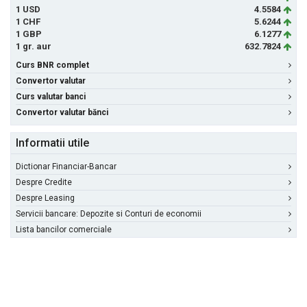
1 USD
4.5584
1 CHF
5.6244
1 GBP
6.1277
1 gr. aur
632.7824
Curs BNR complet
Convertor valutar
Curs valutar banci
Convertor valutar bănci
Informatii utile
Dictionar Financiar-Bancar
Despre Credite
Despre Leasing
Servicii bancare: Depozite si Conturi de economii
Lista bancilor comerciale