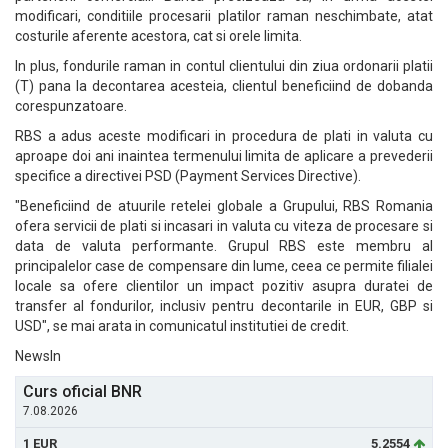
modificari, conditiile procesarii platilor raman neschimbate, atat
costurile aferente acestora, cat si orele limita.
In plus, fondurile raman in contul clientului din ziua ordonarii platii
(T) pana la decontarea acesteia, clientul beneficiind de dobanda
corespunzatoare.
RBS a adus aceste modificari in procedura de plati in valuta cu
aproape doi ani inaintea termenului limita de aplicare a prevederii
specifice a directivei PSD (Payment Services Directive).
"Beneficiind de atuurile retelei globale a Grupului, RBS Romania
ofera servicii de plati si incasari in valuta cu viteza de procesare si
data de valuta performante. Grupul RBS este membru al
principalelor case de compensare din lume, ceea ce permite filialei
locale sa ofere clientilor un impact pozitiv asupra duratei de
transfer al fondurilor, inclusiv pentru decontarile in EUR, GBP si
USD", se mai arata in comunicatul institutiei de credit.
NewsIn
Curs oficial BNR
7.08.2026
1 EUR
5.2554