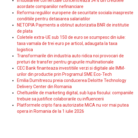
Imobiliarele comerciale concentreaza 54% din creditele
acordate companiilor nefinanciare
Reforma regulilor europene de securitate sociala inaspreste
conditiile pentru detasarea salariatilor
NETOPIA Payments a obtinut autorizatia BNR de institutie
de plata
Coletele extra-UE sub 150 de euro se scumpesc din iulie:
taxa vamala de trei euro pe articol, adaugata la taxa
logistica
Transformarile din industria auto ridica noi provocari de
preturi de transfer pentru grupurile multinationale
CEC Bank finanteaza investitiile verzi si digitale ale IMM-
urilor din productie prin Programul SME Eco-Tech
Emilia Dumitrescu preia conducerea Deloitte Technology
Delivery Center din Romania
Cheltuielile de marketing digital, sub lupa fiscului: companiile
trebuie sa justifice colaborarile cu influencerii
Platformele cripto fara autorizatie MiCA nu vor mai putea
opera in Romania de la 1 iulie 2026