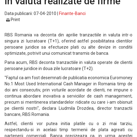
in valuta realizate de firme
Data publicarii: 07-04-2010 |
Finante-Banci
Print
RBS Romania va deconta din aprilie tranzactiile in valuta intr-o
singura zi lucratoare (T+1), oferind astfel posibilitatea clientilor
persoane juridice sa efectueze plati cu alte devize in conditii
optimizate, potrivit unui comunicat transmis de banca.
Pana acum, RBS deconta tranzactiile in valuta operate de clientii
persoane juridice in doua zile lucratoare (T+2).
"Faptul ca am fost desemnati de publicatia economica Euromoney
No.1 Most Used International Cash Manager in Romania timp de
doi ani consecutiv, prin voturile acordate de clienti, ne impune o
continua abordare inovativa a serviciilor de cash management,
precum si mentinerea standardelor ridicate cu care i-am obisnuit
pe clientii nostri", declara Liudmila Drozdea, director tranzactii
bancare, RBS Romania.
Astfel, clientii vor putea initia platile cu o zi mai tarziu,
respectandu-si in acelasi timp termenii de plata agreati cu
partenerii comerciali. Banca precizeaza ca, in urma acestei