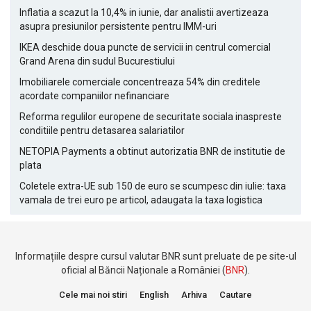
Inflatia a scazut la 10,4% in iunie, dar analistii avertizeaza
asupra presiunilor persistente pentru IMM-uri
IKEA deschide doua puncte de servicii in centrul comercial
Grand Arena din sudul Bucurestiului
Imobiliarele comerciale concentreaza 54% din creditele
acordate companiilor nefinanciare
Reforma regulilor europene de securitate sociala inaspreste
conditiile pentru detasarea salariatilor
NETOPIA Payments a obtinut autorizatia BNR de institutie de
plata
Coletele extra-UE sub 150 de euro se scumpesc din iulie: taxa
vamala de trei euro pe articol, adaugata la taxa logistica
Informațiile despre cursul valutar BNR sunt preluate de pe site-ul
oficial al Băncii Naționale a României (
BNR
).
Cele mai noi stiri
English
Arhiva
Cautare