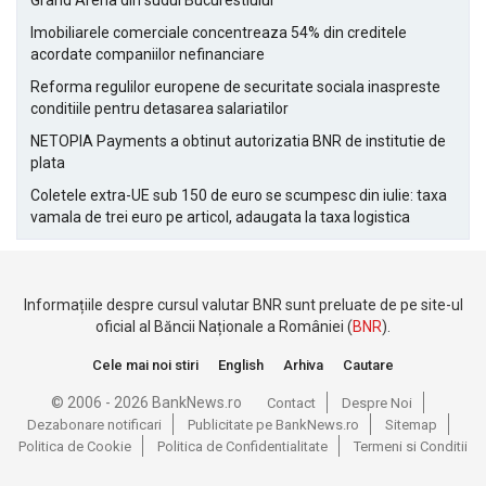
Grand Arena din sudul Bucurestiului
Imobiliarele comerciale concentreaza 54% din creditele
acordate companiilor nefinanciare
Reforma regulilor europene de securitate sociala inaspreste
conditiile pentru detasarea salariatilor
NETOPIA Payments a obtinut autorizatia BNR de institutie de
plata
Coletele extra-UE sub 150 de euro se scumpesc din iulie: taxa
vamala de trei euro pe articol, adaugata la taxa logistica
Informațiile despre cursul valutar BNR sunt preluate de pe site-ul
oficial al Băncii Naționale a României (
BNR
).
Cele mai noi stiri
English
Arhiva
Cautare
© 2006 - 2026 BankNews.ro
Contact
Despre Noi
Dezabonare notificari
Publicitate pe BankNews.ro
Sitemap
Politica de Cookie
Politica de Confidentialitate
Termeni si Conditii