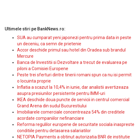
Ultimele stiri pe BankNews.ro:
SUA au cumparat yeni japonezi pentru prima data in peste
un deceniu, ca semn de prietenie
Accor deschide primul sau hotel din Oradea sub brandul
Mercure
Banca de Investitii si Dezvoltare a trecut de evaluarea pe
piloni a Comisiei Europene
Peste trei sferturi dintre tinerii romani spun ca nu isi permit
o locuinta proprie
Inflatia a scazut la 10,4% in iunie, dar analistii avertizeaza
asupra presiunilor persistente pentru IMM-uri
IKEA deschide doua puncte de servicii in centrul comercial
Grand Arena din sudul Bucurestiului
Imobiliarele comerciale concentreaza 54% din creditele
acordate companiilor nefinanciare
Reforma regulilor europene de securitate sociala inaspreste
conditiile pentru detasarea salariatilor
NETOPIA Payments a obtinut autorizatia BNR de institutie