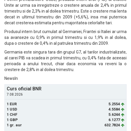
Unite ar urma sa inregistreze o crestere anuala de 2,4% in primul
trimestru si de 2,3% in al doilea trimestru. Este o crestere mai lenta
decat in ultimul trimestru din 2009 (+5,6%), insa mai puternica
decat cresterea estimata pentru majoritatea celorlalte tari.
Produsul intern brut cumulat al Germaniei, Frantei si Italiei ar urma
sa avanseze cu 0,9% in primul trimestru si cu 1,9% in al doilea,
dupa o crestere de 0,4% in al patrulea trimestru din 2009.
Germania este singura tara din grupul G7, al tarilor industrializate,
al carei PIB va scadea in primul trimestru, cu 0,4% fata de aceeasi
perioada a anului trecut, chiar daca economia va reveni la o
crestere de 2,8% in al doilea trimestru.
NewsIn
Curs oficial BNR
7.08.2026
1 EUR
5.2554
1 USD
4.5584
1 CHF
5.6244
1 GBP
6.1277
1 gr. aur
632.7824