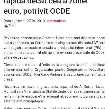
rapida decat cea a zonei
euro, potrivit OCDE
Data publicarii: 07-04-2010 |
International
Print
Revenirea economica a Statelor Unite este mai dinamica decat
cea a zonei euro, iar Germania este singurul stat din cadrul G7 care
va inregistra o scadere anuala a produsului intern brut (PIB) in
primul trimestru, potrivit ultimelor previziuni prezentate de OCDE,
citate de Les Echos.
"Revenirea are viteze diferite de la o regiune la alta", a declarat
economistul sef al Organizatiei pentru Cooperare si Dezvoltare
Economica (OCDE), Pier Carlo Padoan, in cadrul unei conferinte de
presa.
Revenirea din cea mai grava criza dupa cel de-Al Doilea Razboi
Mondial este "mai rapida in Statele Unite, Canada si Japonia si mai
lenta in tarile europene", a adaugat el, spunand totusi ca situatia
este "relativ incurajatoare".
Potrivit previziunilore OCDE, produsul intern brut (PIB) al Statele