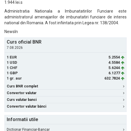
1.944 lei.s
Administratia Nationala a Imbunatatirilor Funciare este
administratorul amenajarilor de imbunatatiri funciare de interes
national din Romania. A fost infiintata prin Legea nr. 138/2004.
NewsIn
Curs oficial BNR
7.08.2026
1 EUR
5.2554
1 USD
4.5584
1 CHF
5.6244
1 GBP
6.1277
1 gr. aur
632.7824
Curs BNR complet
Convertor valutar
Curs valutar banci
Convertor valutar bănci
Informatii utile
Dictionar Financiar-Bancar