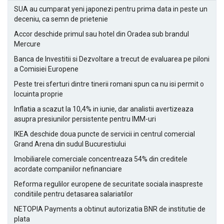
SUA au cumparat yeni japonezi pentru prima data in peste un
deceniu, ca semn de prietenie
Accor deschide primul sau hotel din Oradea sub brandul
Mercure
Banca de Investitii si Dezvoltare a trecut de evaluarea pe piloni
a Comisiei Europene
Peste trei sferturi dintre tinerii romani spun ca nu isi permit o
locuinta proprie
Inflatia a scazut la 10,4% in iunie, dar analistii avertizeaza
asupra presiunilor persistente pentru IMM-uri
IKEA deschide doua puncte de servicii in centrul comercial
Grand Arena din sudul Bucurestiului
Imobiliarele comerciale concentreaza 54% din creditele
acordate companiilor nefinanciare
Reforma regulilor europene de securitate sociala inaspreste
conditiile pentru detasarea salariatilor
NETOPIA Payments a obtinut autorizatia BNR de institutie de
plata