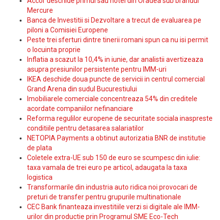
Accor deschide primul sau hotel din Oradea sub brandul
Mercure
Banca de Investitii si Dezvoltare a trecut de evaluarea pe
piloni a Comisiei Europene
Peste trei sferturi dintre tinerii romani spun ca nu isi permit
o locuinta proprie
Inflatia a scazut la 10,4% in iunie, dar analistii avertizeaza
asupra presiunilor persistente pentru IMM-uri
IKEA deschide doua puncte de servicii in centrul comercial
Grand Arena din sudul Bucurestiului
Imobiliarele comerciale concentreaza 54% din creditele
acordate companiilor nefinanciare
Reforma regulilor europene de securitate sociala inaspreste
conditiile pentru detasarea salariatilor
NETOPIA Payments a obtinut autorizatia BNR de institutie
de plata
Coletele extra-UE sub 150 de euro se scumpesc din iulie:
taxa vamala de trei euro pe articol, adaugata la taxa
logistica
Transformarile din industria auto ridica noi provocari de
preturi de transfer pentru grupurile multinationale
CEC Bank finanteaza investitiile verzi si digitale ale IMM-
urilor din productie prin Programul SME Eco-Tech