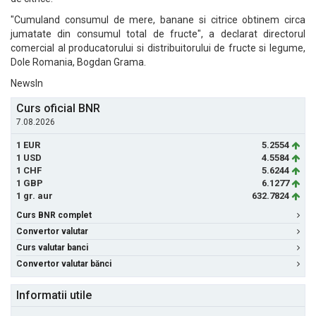
"Cumuland consumul de mere, banane si citrice obtinem circa
jumatate din consumul total de fructe", a declarat directorul
comercial al producatorului si distribuitorului de fructe si legume,
Dole Romania, Bogdan Grama.
NewsIn
Curs oficial BNR
7.08.2026
1 EUR
5.2554
1 USD
4.5584
1 CHF
5.6244
1 GBP
6.1277
1 gr. aur
632.7824
Curs BNR complet
Convertor valutar
Curs valutar banci
Convertor valutar bănci
Informatii utile