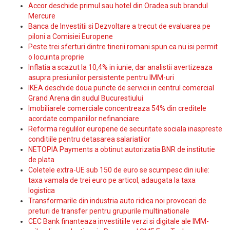
Accor deschide primul sau hotel din Oradea sub brandul
Mercure
Banca de Investitii si Dezvoltare a trecut de evaluarea pe
piloni a Comisiei Europene
Peste trei sferturi dintre tinerii romani spun ca nu isi permit
o locuinta proprie
Inflatia a scazut la 10,4% in iunie, dar analistii avertizeaza
asupra presiunilor persistente pentru IMM-uri
IKEA deschide doua puncte de servicii in centrul comercial
Grand Arena din sudul Bucurestiului
Imobiliarele comerciale concentreaza 54% din creditele
acordate companiilor nefinanciare
Reforma regulilor europene de securitate sociala inaspreste
conditiile pentru detasarea salariatilor
NETOPIA Payments a obtinut autorizatia BNR de institutie
de plata
Coletele extra-UE sub 150 de euro se scumpesc din iulie:
taxa vamala de trei euro pe articol, adaugata la taxa
logistica
Transformarile din industria auto ridica noi provocari de
preturi de transfer pentru grupurile multinationale
CEC Bank finanteaza investitiile verzi si digitale ale IMM-