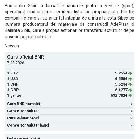
Bursa din Sibiu a lansat in ianuarie piata la vedere (spot),
operatorul fiind si primul emitent listat pe propria piata. Printre
companiile care si-au anuntat intentia de a intra la cota Sibex se
numara producatorul de materiale de constructii AdePlast si
Balanta Sibiu, care a propus actionarilor transferul actiunilor de pe
Rasdaq pe piata sibiana.
NewsIn
Curs oficial BNR
7.08.2026
1 EUR
5.2554
1 USD
4.5584
1 CHF
5.6244
1 GBP
6.1277
1 gr. aur
632.7824
Curs BNR complet
Convertor valutar
Curs valutar banci
Convertor valutar bănci