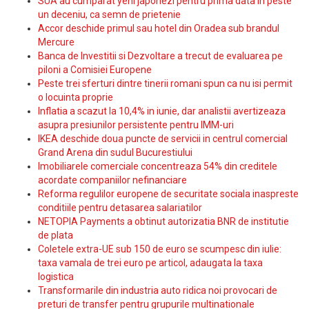
SUA au cumparat yeni japonezi pentru prima data in peste
un deceniu, ca semn de prietenie
Accor deschide primul sau hotel din Oradea sub brandul
Mercure
Banca de Investitii si Dezvoltare a trecut de evaluarea pe
piloni a Comisiei Europene
Peste trei sferturi dintre tinerii romani spun ca nu isi permit
o locuinta proprie
Inflatia a scazut la 10,4% in iunie, dar analistii avertizeaza
asupra presiunilor persistente pentru IMM-uri
IKEA deschide doua puncte de servicii in centrul comercial
Grand Arena din sudul Bucurestiului
Imobiliarele comerciale concentreaza 54% din creditele
acordate companiilor nefinanciare
Reforma regulilor europene de securitate sociala inaspreste
conditiile pentru detasarea salariatilor
NETOPIA Payments a obtinut autorizatia BNR de institutie
de plata
Coletele extra-UE sub 150 de euro se scumpesc din iulie:
taxa vamala de trei euro pe articol, adaugata la taxa
logistica
Transformarile din industria auto ridica noi provocari de
preturi de transfer pentru grupurile multinationale