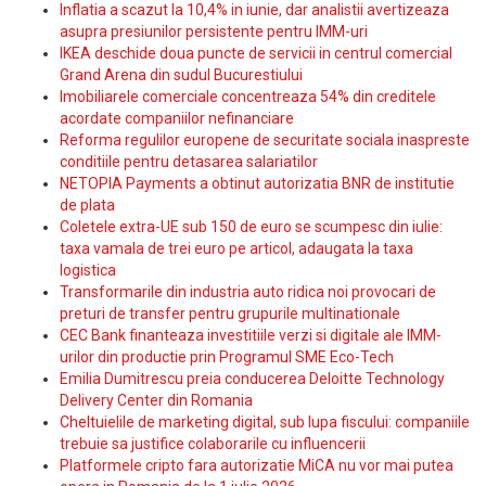
Inflatia a scazut la 10,4% in iunie, dar analistii avertizeaza
asupra presiunilor persistente pentru IMM-uri
IKEA deschide doua puncte de servicii in centrul comercial
Grand Arena din sudul Bucurestiului
Imobiliarele comerciale concentreaza 54% din creditele
acordate companiilor nefinanciare
Reforma regulilor europene de securitate sociala inaspreste
conditiile pentru detasarea salariatilor
NETOPIA Payments a obtinut autorizatia BNR de institutie
de plata
Coletele extra-UE sub 150 de euro se scumpesc din iulie:
taxa vamala de trei euro pe articol, adaugata la taxa
logistica
Transformarile din industria auto ridica noi provocari de
preturi de transfer pentru grupurile multinationale
CEC Bank finanteaza investitiile verzi si digitale ale IMM-
urilor din productie prin Programul SME Eco-Tech
Emilia Dumitrescu preia conducerea Deloitte Technology
Delivery Center din Romania
Cheltuielile de marketing digital, sub lupa fiscului: companiile
trebuie sa justifice colaborarile cu influencerii
Platformele cripto fara autorizatie MiCA nu vor mai putea