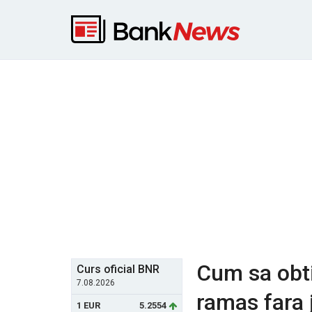
Cum sa obtii
Curs oficial BNR
7.08.2026
ramas fara 
1 EUR
5.2554