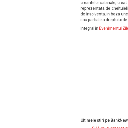
creantelor salariale, crea
reprezentata de cheltuielil
de insolventa, in baza unei
sau partiale a dreptului de
Integral in
Evenimentul Zil
Ultimele stiri pe BankNew