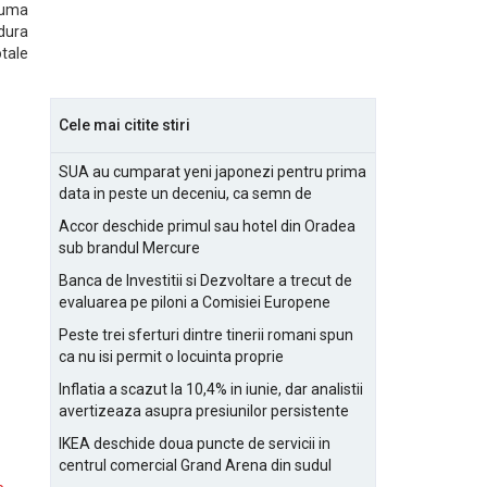
 suma
edura
otale
Cele mai citite stiri
SUA au cumparat yeni japonezi pentru prima
data in peste un deceniu, ca semn de
prietenie
Accor deschide primul sau hotel din Oradea
sub brandul Mercure
Banca de Investitii si Dezvoltare a trecut de
evaluarea pe piloni a Comisiei Europene
Peste trei sferturi dintre tinerii romani spun
ca nu isi permit o locuinta proprie
Inflatia a scazut la 10,4% in iunie, dar analistii
avertizeaza asupra presiunilor persistente
pentru IMM-uri
IKEA deschide doua puncte de servicii in
centrul comercial Grand Arena din sudul