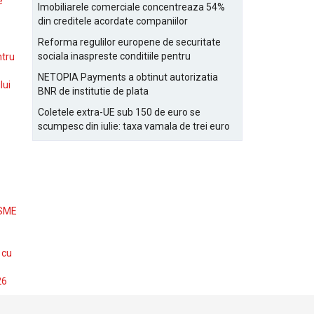
Bucurestiului
e
Imobiliarele comerciale concentreaza 54%
din creditele acordate companiilor
nefinanciare
Reforma regulilor europene de securitate
sociala inaspreste conditiile pentru
ntru
detasarea salariatilor
NETOPIA Payments a obtinut autorizatia
lui
BNR de institutie de plata
Coletele extra-UE sub 150 de euro se
scumpesc din iulie: taxa vamala de trei euro
pe articol, adaugata la taxa logistica
 SME
 cu
26