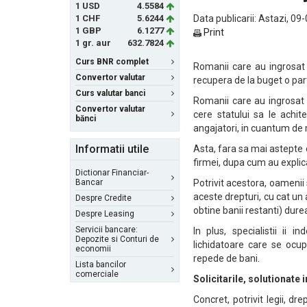
1 USD
4.5584
1 CHF
5.6244
Data publicarii: Astazi, 09
1 GBP
6.1277
Print
1 gr. aur
632.7824
Curs BNR complet
Romanii care au ingrosat 
Convertor valutar
recupera de la buget o part
Curs valutar banci
Romanii care au ingrosat 
Convertor valutar
cere statului sa le achit
bănci
angajatori, in cuantum de 
Informatii utile
Asta, fara sa mai astepte o
firmei, dupa cum au explic
Dictionar Financiar-
Bancar
Potrivit acestora, oamenii
aceste drepturi, cu cat un a
Despre Credite
obtine banii restanti) dure
Despre Leasing
Servicii bancare:
In plus, specialistii ii
Depozite si Conturi de
lichidatoare care se ocu
economii
repede de bani.
Lista bancilor
comerciale
Solicitarile, solutionate
Concret, potrivit legii, dr