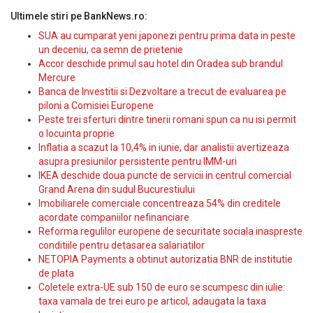
Ultimele stiri pe BankNews.ro:
SUA au cumparat yeni japonezi pentru prima data in peste
un deceniu, ca semn de prietenie
Accor deschide primul sau hotel din Oradea sub brandul
Mercure
Banca de Investitii si Dezvoltare a trecut de evaluarea pe
piloni a Comisiei Europene
Peste trei sferturi dintre tinerii romani spun ca nu isi permit
o locuinta proprie
Inflatia a scazut la 10,4% in iunie, dar analistii avertizeaza
asupra presiunilor persistente pentru IMM-uri
IKEA deschide doua puncte de servicii in centrul comercial
Grand Arena din sudul Bucurestiului
Imobiliarele comerciale concentreaza 54% din creditele
acordate companiilor nefinanciare
Reforma regulilor europene de securitate sociala inaspreste
conditiile pentru detasarea salariatilor
NETOPIA Payments a obtinut autorizatia BNR de institutie
de plata
Coletele extra-UE sub 150 de euro se scumpesc din iulie:
taxa vamala de trei euro pe articol, adaugata la taxa