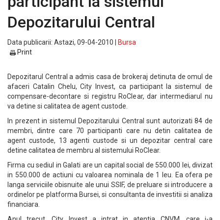
participant la sistemul
Depozitarului Central
Data publicarii: Astazi, 09-04-2010 |
Bursa
Print
Depozitarul Central a admis casa de brokeraj detinuta de omul de
afaceri Catalin Chelu, City Invest, ca participant la sistemul de
compensare-decontare si registru RoClear, dar intermediarul nu
va detine si calitatea de agent custode.
In prezent in sistemul Depozitarului Central sunt autorizati 84 de
membri, dintre care 70 participanti care nu detin calitatea de
agent custode, 13 agenti custode si un depozitar central care
detine calitatea de membru al sistemului RoClear.
Firma cu sediul in Galati are un capital social de 550.000 lei, divizat
in 550.000 de actiuni cu valoarea nominala de 1 leu. Ea ofera pe
langa serviciile obisnuite ale unui SSIF, de preluare si introducere a
ordinelor pe platforma Bursei, si consultanta de investitii si analiza
financiara.
Anul trecut, City Invest a intrat in atentia CNVM, care i-a