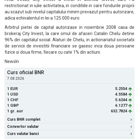
restrictionat in iulie activitatea, in conditiile in care fondurile proprii
au scazut sub nivelul capitalului minim prevazut pentru autorizare,
adica echivalentul in lei a 125.000 euro.
Arbitrul pietei de capital autorizase in noiembrie 2008 casa de
brokeraj City Invest, la care omul de afaceri Catalin Chelu detine
96% din capitalul social. Alaturi de Chelu, in actionariatul societatii
de servicii de investitii financiare se gasesc inca doua persoane
fizice si doua firme, fiecare cu cate 1% din actiuni.
NewsIn
Curs oficial BNR
7.08.2026
1 EUR
5.2554
1 USD
4.5584
1 CHF
5.6244
1 GBP
6.1277
1 gr. aur
632.7824
Curs BNR complet
Convertor valutar
Curs valutar banci