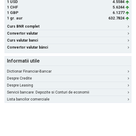
1 USD
4.5584
1 CHF
5.6244
1 GBP
6.1277
1 gr. aur
632.7824
Curs BNR complet
Convertor valutar
Curs valutar banci
Convertor valutar bănci
Informatii utile
Dictionar Financiar-Bancar
Despre Credite
Despre Leasing
Servicii bancare: Depozite si Conturi de economii
Lista bancilor comerciale