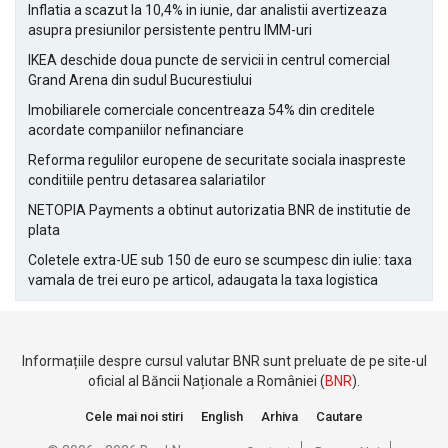
Inflatia a scazut la 10,4% in iunie, dar analistii avertizeaza
asupra presiunilor persistente pentru IMM-uri
IKEA deschide doua puncte de servicii in centrul comercial
Grand Arena din sudul Bucurestiului
Imobiliarele comerciale concentreaza 54% din creditele
acordate companiilor nefinanciare
Reforma regulilor europene de securitate sociala inaspreste
conditiile pentru detasarea salariatilor
NETOPIA Payments a obtinut autorizatia BNR de institutie de
plata
Coletele extra-UE sub 150 de euro se scumpesc din iulie: taxa
vamala de trei euro pe articol, adaugata la taxa logistica
Informațiile despre cursul valutar BNR sunt preluate de pe site-ul
oficial al Băncii Naționale a României (
BNR
).
Cele mai noi stiri
English
Arhiva
Cautare