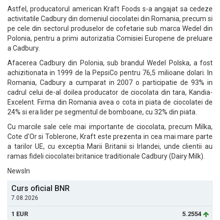
Astfel, producatorul american Kraft Foods s-a angajat sa cedeze
activitatile Cadbury din domeniul ciocolatei din Romania, precum si
pe cele din sectorul produselor de cofetarie sub marca Wedel din
Polonia, pentru a primi autorizatia Comisiei Europene de preluare
a Cadbury.
Afacerea Cadbury din Polonia, sub brandul Wedel Polska, a fost
achizitionata in 1999 de la PepsiCo pentru 76,5 milioane dolari. In
Romania, Cadbury a cumparat in 2007 o participatie de 93% in
cadrul celui de-al doilea producator de ciocolata din tara, Kandia-
Excelent. Firma din Romania avea o cota in piata de ciocolatei de
24% si era lider pe segmentul de bomboane, cu 32% din piata.
Cu marcile sale cele mai importante de ciocolata, precum Milka,
Cote d'Or si Toblerone, Kraft este prezenta in cea mai mare parte
a tarilor UE, cu exceptia Marii Britanii si Irlandei, unde clientii au
ramas fideli ciocolatei britanice traditionale Cadbury (Dairy Milk).
NewsIn
Curs oficial BNR
7.08.2026
1 EUR
5.2554