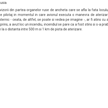
usia.
izorii din partea organelor ruse de ancheta care se afla la fata loculu
e pilotaj in momentul in care avionul executa o manevra de aterizare
ternic - ceata, de altfel, se poate si vedea pe imagine -, ar fi atins cu 
aprins, a avut loc un incendiu, incendiul se pare ca a fost stins si s-a pra
 la o distanta intre 500 m si 1 km de pista de aterizare.