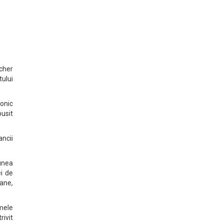
cher
ului
fonic
usit
ncii
iunea
ei de
ane,
imele
ivit