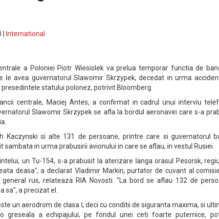
 |
International
entrale a Poloniei Piotr Wiesiolek va prelua temporar functia de ban
are le avea guvernatorul Slawomir Skrzypek, decedat in urma accident
de presedintele statului polonez, potrivit Bloomberg.
ancii centrale, Maciej Antes, a confirmat in cadrul unui interviu tele
rnatorul Slawomir Skrzypek se afla la bordul aeronavei care s-a prab
a.
h Kaczynski si alte 131 de persoane, printre care si guvernatorul ba
 sambata in urma prabusirii avionului in care se aflau, in vestul Rusiei.
ntelui, un Tu-154, s-a prabusit la aterizare langa orasul Pesorsk, reg
ceata deasa", a declarat Vladimir Markin, purtator de cuvant al comisi
ui general rus, relateaza RIA Novosti. "La bord se aflau 132 de perso
a sa", a precizat el.
 este un aerodrom de clasa I, deci cu conditii de siguranta maxima, si ult
o greseala a echipajului, pe fondul unei ceti foarte puternice, potr