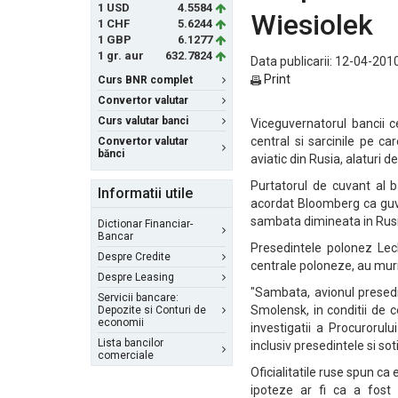
1 USD
4.5584
Wiesiolek
1 CHF
5.6244
1 GBP
6.1277
1 gr. aur
632.7824
Data publicarii: 12-04-2010
Print
Curs BNR complet
Convertor valutar
Curs valutar banci
Viceguvernatorul bancii c
central si sarcinile pe c
Convertor valutar
bănci
aviatic din Rusia, alaturi 
Purtatorul de cuvant al b
Informatii utile
acordat Bloomberg ca guve
sambata dimineata in Rusi
Dictionar Financiar-
Bancar
Presedintele polonez Lec
Despre Credite
centrale poloneze, au murit
Despre Leasing
"Sambata, avionul presedi
Servicii bancare:
Smolensk, in conditii de 
Depozite si Conturi de
economii
investigatii a Procurorul
Lista bancilor
inclusiv presedintele si soti
comerciale
Oficialitatile ruse spun ca
ipoteze ar fi ca a fost 