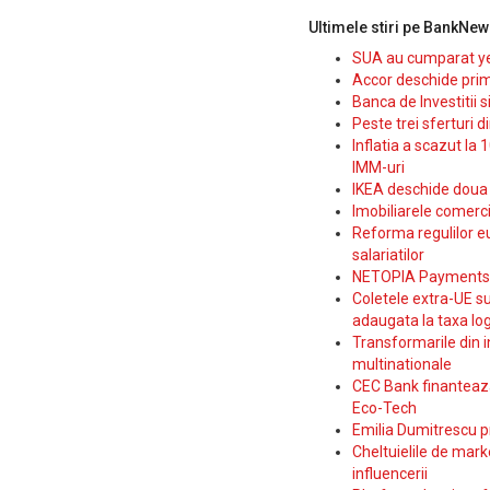
Ultimele stiri pe BankNew
SUA au cumparat yen
Accor deschide prim
Banca de Investitii 
Peste trei sferturi d
Inflatia a scazut la 
IMM-uri
IKEA deschide doua p
Imobiliarele comerc
Reforma regulilor e
salariatilor
NETOPIA Payments a 
Coletele extra-UE su
adaugata la taxa log
Transformarile din i
multinationale
CEC Bank finanteaza 
Eco-Tech
Emilia Dumitrescu p
Cheltuielile de marke
influencerii