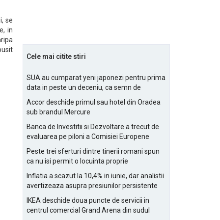
i, se
, in
aripa
busit
Cele mai citite stiri
SUA au cumparat yeni japonezi pentru prima
data in peste un deceniu, ca semn de
prietenie
Accor deschide primul sau hotel din Oradea
sub brandul Mercure
Banca de Investitii si Dezvoltare a trecut de
evaluarea pe piloni a Comisiei Europene
Peste trei sferturi dintre tinerii romani spun
ca nu isi permit o locuinta proprie
Inflatia a scazut la 10,4% in iunie, dar analistii
avertizeaza asupra presiunilor persistente
pentru IMM-uri
IKEA deschide doua puncte de servicii in
centrul comercial Grand Arena din sudul