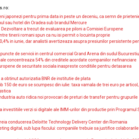
s.ro:
i japonezi pentru prima data in peste un deceniu, ca semn de prieteni
ul sau hotel din Oradea sub brandul Mercure
si Dezvoltare a trecut de evaluarea pe piloni a Comisiei Europene
intre tinerii romani spun ca nu isi permit o locuinta proprie
10,4% in iunie, dar analistii avertizeaza asupra presiunilor persistente pe
uncte de servicii in centrul comercial Grand Arena din sudul Bucurestiu
iale concentreaza 54% din creditele acordate companiilor nefinanciare
uropene de securitate sociala inaspreste conditiile pentru detasarea
obtinut autorizatia BNR de institutie de plata
b 150 de euro se scumpesc din iulie: taxa vamala de trei euro pe articol,
istica
ndustria auto ridica noi provocari de preturi de transfer pentru grupurile
investitiile verzi si digitale ale IMM-urilor din productie prin Programul
reia conducerea Deloitte Technology Delivery Center din Romania
ting digital, sub lupa fiscului: companiile trebuie sa justifice colaborarile