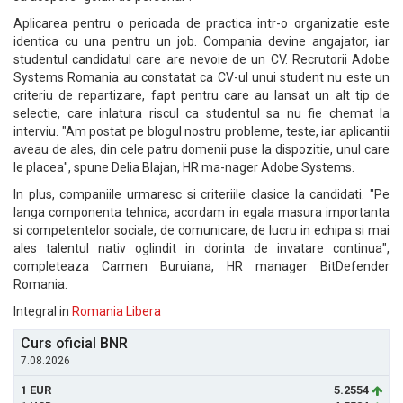
Aplicarea pentru o perioada de practica intr-o organizatie este
identica cu una pentru un job. Compania devine angajator, iar
studentul candidatul care are nevoie de un CV. Recrutorii Adobe
Systems Romania au constatat ca CV-ul unui student nu este un
criteriu de repartizare, fapt pentru care au lansat un alt tip de
selectie, care inlatura riscul ca studentul sa nu fie chemat la
interviu. "Am postat pe blogul nostru probleme, teste, iar aplicantii
aveau de ales, din cele patru domenii puse la dispozitie, unul care
le placea", spune Delia Blajan, HR ma-nager Adobe Systems.
In plus, companiile urmaresc si criteriile clasice la candidati. "Pe
langa componenta tehnica, acordam in egala masura importanta
si competentelor sociale, de comunicare, de lucru in echipa si mai
ales talentul nativ oglindit in dorinta de invatare continua",
completeaza Carmen Buruiana, HR manager BitDefender
Romania.
Integral in
Romania Libera
Curs oficial BNR
7.08.2026
1 EUR
5.2554