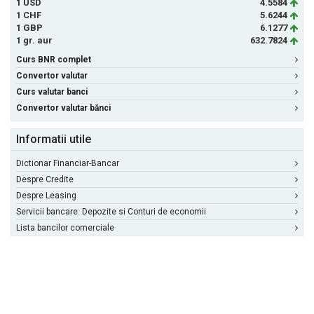
1 USD
4.5584
1 CHF
5.6244
1 GBP
6.1277
1 gr. aur
632.7824
Curs BNR complet
Convertor valutar
Curs valutar banci
Convertor valutar bănci
Informatii utile
Dictionar Financiar-Bancar
Despre Credite
Despre Leasing
Servicii bancare: Depozite si Conturi de economii
Lista bancilor comerciale