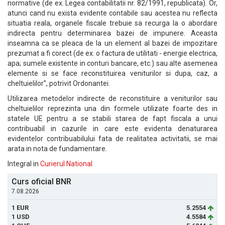
normative (de ex. Legea contabilitatii nr. 82/1991, republicata). Or,
atunci cand nu exista evidente contabile sau acestea nu reflecta
situatia reala, organele fiscale trebuie sa recurga la o abordare
indirecta pentru determinarea bazei de impunere. Aceasta
inseamna ca se pleaca de la un element al bazei de impozitare
prezumat a fi corect (de ex. o factura de utilitati - energie electrica,
apa; sumele existente in conturi bancare, etc.) sau alte asemenea
elemente si se face reconstituirea veniturilor si dupa, caz, a
cheltuielilor'', potrivit Ordonantei.
Utilizarea metodelor indirecte de reconstituire a veniturilor sau
cheltuielilor reprezinta una din formele utilizate foarte des in
statele UE pentru a se stabili starea de fapt fiscala a unui
contribuabil in cazurile in care este evidenta denaturarea
evidentelor contribuabilului fata de realitatea activitatii, se mai
arata in nota de fundamentare.
Integral in
Curierul National
Curs oficial BNR
7.08.2026
1 EUR
5.2554
1 USD
4.5584