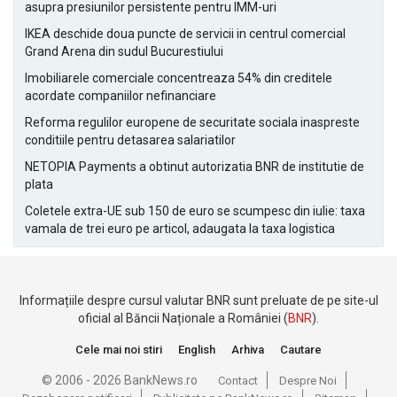
asupra presiunilor persistente pentru IMM-uri
IKEA deschide doua puncte de servicii in centrul comercial
Grand Arena din sudul Bucurestiului
Imobiliarele comerciale concentreaza 54% din creditele
acordate companiilor nefinanciare
Reforma regulilor europene de securitate sociala inaspreste
conditiile pentru detasarea salariatilor
NETOPIA Payments a obtinut autorizatia BNR de institutie de
plata
Coletele extra-UE sub 150 de euro se scumpesc din iulie: taxa
vamala de trei euro pe articol, adaugata la taxa logistica
Informațiile despre cursul valutar BNR sunt preluate de pe site-ul
oficial al Băncii Naționale a României (
BNR
).
Cele mai noi stiri
English
Arhiva
Cautare
© 2006 - 2026 BankNews.ro
Contact
Despre Noi