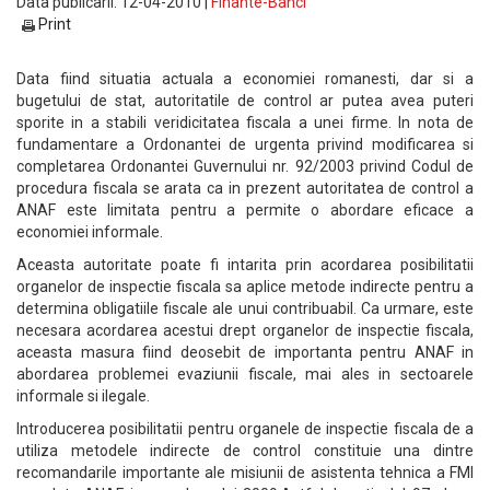
Data publicarii: 12-04-2010 |
Finante-Banci
Print
Data fiind situatia actuala a economiei romanesti, dar si a
bugetului de stat, autoritatile de control ar putea avea puteri
sporite in a stabili veridicitatea fiscala a unei firme. In nota de
fundamentare a Ordonantei de urgenta privind modificarea si
completarea Ordonantei Guvernului nr. 92/2003 privind Codul de
procedura fiscala se arata ca in prezent autoritatea de control a
ANAF este limitata pentru a permite o abordare eficace a
economiei informale.
Aceasta autoritate poate fi intarita prin acordarea posibilitatii
organelor de inspectie fiscala sa aplice metode indirecte pentru a
determina obligatiile fiscale ale unui contribuabil. Ca urmare, este
necesara acordarea acestui drept organelor de inspectie fiscala,
aceasta masura fiind deosebit de importanta pentru ANAF in
abordarea problemei evaziunii fiscale, mai ales in sectoarele
informale si ilegale.
Introducerea posibilitatii pentru organele de inspectie fiscala de a
utiliza metodele indirecte de control constituie una dintre
recomandarile importante ale misiunii de asistenta tehnica a FMI