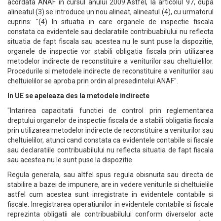
acordata ANAF in cursul anului 2009.Astfel, la articolul 97, dupa
alineatul (3) se introduce un nou alineat, alineatul (4), cu urmatorul
cuprins: "(4) In situatia in care organele de inspectie fiscala
constata ca evidentele sau declaratiile contribuabilului nu reflecta
situatia de fapt fiscala sau acestea nu le sunt puse la dispozitie,
organele de inspectie vor stabili obligatia fiscala prin utilizarea
metodelor indirecte de reconstituire a veniturilor sau cheltuielilor.
Procedurile si metodele indirecte de reconstituire a veniturilor sau
cheltuielilor se aproba prin ordin al presedintelui ANAF".
In UE se apeleaza des la metodele indirecte
"Intarirea capacitatii functiei de control prin reglementarea
dreptului organelor de inspectie fiscala de a stabili obligatia fiscala
prin utilizarea metodelor indirecte de reconstituire a veniturilor sau
cheltuielilor, atunci cand constata ca evidentele contabile si fiscale
sau declaratiile contribuabilului nu reflecta situatia de fapt fiscala
sau acestea nu le sunt puse la dispozitie.
Regula generala, sau altfel spus regula obisnuita sau directa de
stabilire a bazei de impunere, are in vedere veniturile si cheltuielile
astfel cum acestea sunt inregistrate in evidentele contabile si
fiscale. Inregistrarea operatiunilor in evidentele contabile si fiscale
reprezinta obligatii ale contribuabilului conform diverselor acte