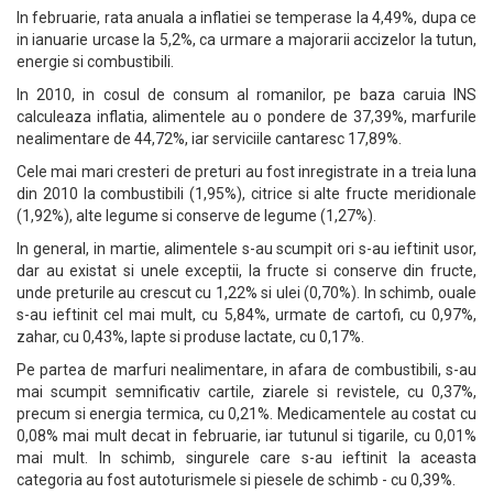
In februarie, rata anuala a inflatiei se temperase la 4,49%, dupa ce
in ianuarie urcase la 5,2%, ca urmare a majorarii accizelor la tutun,
energie si combustibili.
In 2010, in cosul de consum al romanilor, pe baza caruia INS
calculeaza inflatia, alimentele au o pondere de 37,39%, marfurile
nealimentare de 44,72%, iar serviciile cantaresc 17,89%.
Cele mai mari cresteri de preturi au fost inregistrate in a treia luna
din 2010 la combustibili (1,95%), citrice si alte fructe meridionale
(1,92%), alte legume si conserve de legume (1,27%).
In general, in martie, alimentele s-au scumpit ori s-au ieftinit usor,
dar au existat si unele exceptii, la fructe si conserve din fructe,
unde preturile au crescut cu 1,22% si ulei (0,70%). In schimb, ouale
s-au ieftinit cel mai mult, cu 5,84%, urmate de cartofi, cu 0,97%,
zahar, cu 0,43%, lapte si produse lactate, cu 0,17%.
Pe partea de marfuri nealimentare, in afara de combustibili, s-au
mai scumpit semnificativ cartile, ziarele si revistele, cu 0,37%,
precum si energia termica, cu 0,21%. Medicamentele au costat cu
0,08% mai mult decat in februarie, iar tutunul si tigarile, cu 0,01%
mai mult. In schimb, singurele care s-au ieftinit la aceasta
categoria au fost autoturismele si piesele de schimb - cu 0,39%.