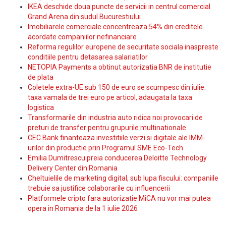
IKEA deschide doua puncte de servicii in centrul comercial
Grand Arena din sudul Bucurestiului
Imobiliarele comerciale concentreaza 54% din creditele
acordate companiilor nefinanciare
Reforma regulilor europene de securitate sociala inaspreste
conditiile pentru detasarea salariatilor
NETOPIA Payments a obtinut autorizatia BNR de institutie
de plata
Coletele extra-UE sub 150 de euro se scumpesc din iulie:
taxa vamala de trei euro pe articol, adaugata la taxa
logistica
Transformarile din industria auto ridica noi provocari de
preturi de transfer pentru grupurile multinationale
CEC Bank finanteaza investitiile verzi si digitale ale IMM-
urilor din productie prin Programul SME Eco-Tech
Emilia Dumitrescu preia conducerea Deloitte Technology
Delivery Center din Romania
Cheltuielile de marketing digital, sub lupa fiscului: companiile
trebuie sa justifice colaborarile cu influencerii
Platformele cripto fara autorizatie MiCA nu vor mai putea
opera in Romania de la 1 iulie 2026