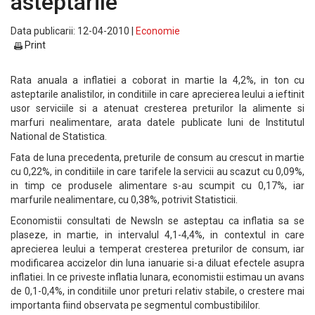
asteptarile
Data publicarii: 12-04-2010 |
Economie
Print
Rata anuala a inflatiei a coborat in martie la 4,2%, in ton cu
asteptarile analistilor, in conditiile in care aprecierea leului a ieftinit
usor serviciile si a atenuat cresterea preturilor la alimente si
marfuri nealimentare, arata datele publicate luni de Institutul
National de Statistica.
Fata de luna precedenta, preturile de consum au crescut in martie
cu 0,22%, in conditiile in care tarifele la servicii au scazut cu 0,09%,
in timp ce produsele alimentare s-au scumpit cu 0,17%, iar
marfurile nealimentare, cu 0,38%, potrivit Statisticii.
Economistii consultati de NewsIn se asteptau ca inflatia sa se
plaseze, in martie, in intervalul 4,1-4,4%, in contextul in care
aprecierea leului a temperat cresterea preturilor de consum, iar
modificarea accizelor din luna ianuarie si-a diluat efectele asupra
inflatiei. In ce priveste inflatia lunara, economistii estimau un avans
de 0,1-0,4%, in conditiile unor preturi relativ stabile, o crestere mai
importanta fiind observata pe segmentul combustibililor.