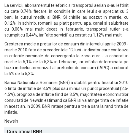
La servicii, abonamentul telefonic si transportul aerian s-au ieftinit
cu cate 0,74% fiecare, in conditiile in care leul s-a apreciat cu 3
bani, la cursul mediu al BNR. Si chiriile au scazut in martie, cu
0,12%. In schimb, romanii au platit pentru apa, canal si salubritate
cu 0,08% mai mult decat in februarie, transportul rutier s-a
scumpit cu 0,44%, iar "alte servicii" au costat cu 1,12% mai mult.
Cresterea medie a preturilor de consum din intervalul aprilie 2009 -
martie 2010 fata de precedentele 12 luni - indicator care conteaza
in criteriile nominale de convergenta la zona euro - a coborat in
martie la 5,1% de la 5,3% in februarie, iar inflatia determinata pe
baza indicelui armonizat al preturilor de consum (IAPC) a coborat
la 5% de la 5,3%.
Banca Nationala a Romaniei (BNR) a stabilit pentru finalul lui 2010
o tinta de inflatie de 3,5% plus sau minus un punct procentual (2,5-
4,5%), prognoza de inflatie fiind de 3,5%, majoritatea economistilor
consultati de NewsIn estimand ca BNR isi va atinge tinta de inflatie
in acest an. In 2009, BNR ratase pentru a treia oara la rand tinta de
inflatie.
NewsIn
Curs oficial BNR