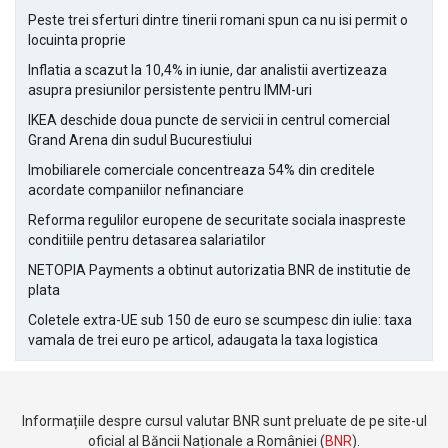
Peste trei sferturi dintre tinerii romani spun ca nu isi permit o
locuinta proprie
Inflatia a scazut la 10,4% in iunie, dar analistii avertizeaza
asupra presiunilor persistente pentru IMM-uri
IKEA deschide doua puncte de servicii in centrul comercial
Grand Arena din sudul Bucurestiului
Imobiliarele comerciale concentreaza 54% din creditele
acordate companiilor nefinanciare
Reforma regulilor europene de securitate sociala inaspreste
conditiile pentru detasarea salariatilor
NETOPIA Payments a obtinut autorizatia BNR de institutie de
plata
Coletele extra-UE sub 150 de euro se scumpesc din iulie: taxa
vamala de trei euro pe articol, adaugata la taxa logistica
Informațiile despre cursul valutar BNR sunt preluate de pe site-ul
oficial al Băncii Naționale a României (
BNR
).