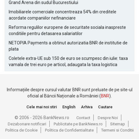
Grand Arena din sudul Bucurestiului
Imobiliarele comerciale concentreaza 54% din creditele
acordate companiilor nefinanciare
Reforma regulilor europene de securitate sociala inaspreste
conditiile pentru detasarea salariatilor
NETOPIA Payments a obtinut autorizatia BNR de institutie de
plata
Coletele extra-UE sub 150 de euro se scumpesc din iulie: taxa
vamala de trei euro pe articol, adaugata la taxa logistica
Informațiile despre cursul valutar BNR sunt preluate de pe site-ul
oficial al Băncii Naționale a României (
BNR
).
Cele mai noi stiri
English
Arhiva
Cautare
© 2006 - 2026 BankNews.ro
Contact
Despre Noi
Dezabonare notificari
Publicitate pe BankNews.ro
Sitemap
Politica de Cookie
Politica de Confidentialitate
Termeni si Conditii