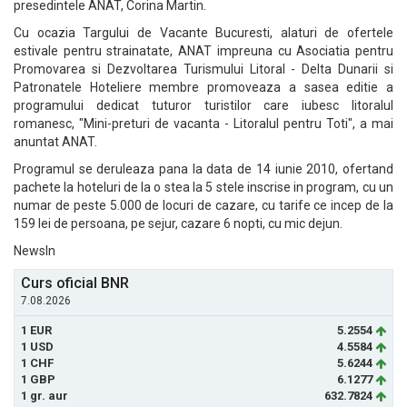
presedintele ANAT, Corina Martin.
Cu ocazia Targului de Vacante Bucuresti, alaturi de ofertele
estivale pentru strainatate, ANAT impreuna cu Asociatia pentru
Promovarea si Dezvoltarea Turismului Litoral - Delta Dunarii si
Patronatele Hoteliere membre promoveaza a sasea editie a
programului dedicat tuturor turistilor care iubesc litoralul
romanesc, "Mini-preturi de vacanta - Litoralul pentru Toti", a mai
anuntat ANAT.
Programul se deruleaza pana la data de 14 iunie 2010, ofertand
pachete la hoteluri de la o stea la 5 stele inscrise in program, cu un
numar de peste 5.000 de locuri de cazare, cu tarife ce incep de la
159 lei de persoana, pe sejur, cazare 6 nopti, cu mic dejun.
NewsIn
Curs oficial BNR
7.08.2026
1 EUR
5.2554
1 USD
4.5584
1 CHF
5.6244
1 GBP
6.1277
1 gr. aur
632.7824