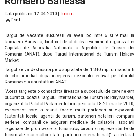
Romaero Baneasa
Data publicarii: 12-04-2010 |
Turism
Print
Targul de Vacante Bucuresti va avea loc intre 6 si 9 mai, la
Romaero Baneasa, fiind cel de-al doilea eveniment organizat in
Capitala de Asociatia Nationala a Agentiilor de Turism din
Romania (ANAT), dupa Targul International de Turism Holiday
Market.
Targul se va desfasura pe o suprafata de 1.340 mp, urmand a fi
deschis imediat dupa inceperea sezonului estival pe Litoralul
Romanesc, a anuntat luni ANAT.
"Acest targ este o consecinta fireasca a succesului de care ne-am
bucurat cu ocazia Targului International de Turism Holiday Market,
organizat la Palatul Parlamentului in perioada 18-21 martie 2010,
eveniment care a reunit foarte multi parteneri si expozanti
(autoritati locale, agentii de turism, parteneri hotelieri, companii
aeriene, companii de asigurari medicale de calatorie, asociatii
regionale de promovare a turismului, birouri si reprezentante de
turism ale mai multor state, parteneri internationali)", a declarat