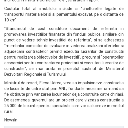
indirecte in limita maxima de 10%", se arata in raport.
Costului total al imobilului include si "cheltuielile legate de
transportul materialelor si al pamantului excavat, pe o distanta de
10 km".
"Standardul de cost constituie document de referinta in
promovarea investitiilor finantate din fonduri publice, similare din
punct de vedere tehnic investitiei de referinta", si se adreseaza
"membrilor comisiilor de evaluare in vederea analizarii ofertelor si
adjudecarii contractelor privind executia lucrarilor de constructii
pentru realizarea obiectivelor de investitii", precum si "operatorilor
economici pentru contractarea proiectarii si executarii lucrarilor de
constructie", se mai arata in proiectul sustinut de Ministerul
Dezvoltarii Regionale si Turismului.
Ministrul de resort, Elena Udrea, vrea sa impulsioneze constructia
de locuinte de catre stat prin ANL, fondurile necesare urmand sa
fie obtinute prin vanzarea locuintelor deja construite catre chiriasi.
De asemenea, guvernul are un proiect care vizeaza constructia a
25.000 de locuinte pentru specialistii care vor sa lucreze in mediul
rural.
NewsIn