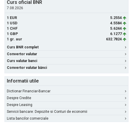
Curs oficial BNR
7.08.2026
1 EUR
5.2554
1 USD
4.5584
1 CHF
5.6244
1 GBP
6.1277
1 gr. aur
632.7824
Curs BNR complet
Convertor valutar
Curs valutar banci
Convertor valutar bănci
Informatii utile
Dictionar Financiar-Bancar
Despre Credite
Despre Leasing
Servicii bancare: Depozite si Conturi de economii
Lista bancilor comerciale