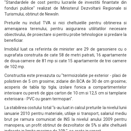
"Standardele de cost pentru lucrarile de investitii finantate din
fonduri publice" realizat de Ministerul Dezvoltarii Regionale si
Turismului, obtinut de NewsIn.
Preturile nu includ TVA si nici cheltuielile pentru obtinerea si
amenajarea terenului, pentru asigurarea utilitatilor necesare
obiectivului, de proiectare si pentru probe tehnologice si predare la
beneficiar.
Imobilul luat ca referinta de minister are 29 de garsoniere cu o
suprafata construita de cate 58 de metri patrati, 16 apartamente
de doua camere de 81 mp si cate 15 apartamente de trei camere
de 102 mp.
Constructia este prevazuta cu "termoizolatie pe exterior - placi de
polistiren de 5 cm grosime; zidarie din BCA de 30 de cm grosime;
acoperis de tabla tip tigla; izolare fonica a compartimentelor
interioare cu pereti de gips carton de 10 cm si 12,5 cm si tamplarie
exterioara - PVC cu geam termopan".
La stabilirea costului total "s-au luat in calcul preturile la nivelul lunii
ianuarie 2010 pentru materiale, utilaje si transport, salariul mediu
brut pe ramura comunicat de INS la nivelul anului 2009 pentru
manopera, un profit obtinut de dezvoltator de 5% si alte cheltuieli