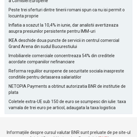
a Comisiei Europene
Peste trei sferturi dintre tinerii romani spun ca nu isi permit o
locuinta proprie
Inflatia a scazut la 10,4% in iunie, dar analistii avertizeaza
asupra presiunilor persistente pentru IMM-uri
IKEA deschide doua puncte de servicii in centrul comercial
Grand Arena din sudul Bucurestiului
Imobiliarele comerciale concentreaza 54% din creditele
acordate companiilor nefinanciare
Reforma regulilor europene de securitate sociala inaspreste
conditiile pentru detasarea salariatilor
NETOPIA Payments a obtinut autorizatia BNR de institutie de
plata
Coletele extra-UE sub 150 de euro se scumpesc din iulie: taxa
vamala de trei euro pe articol, adaugata la taxa logistica
Informațiile despre cursul valutar BNR sunt preluate de pe site-ul