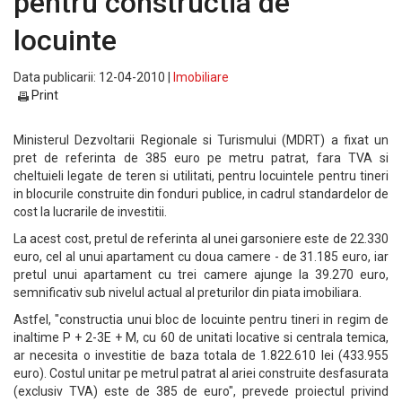
pentru constructia de
locuinte
Data publicarii: 12-04-2010 |
Imobiliare
Print
Ministerul Dezvoltarii Regionale si Turismului (MDRT) a fixat un
pret de referinta de 385 euro pe metru patrat, fara TVA si
cheltuieli legate de teren si utilitati, pentru locuintele pentru tineri
in blocurile construite din fonduri publice, in cadrul standardelor de
cost la lucrarile de investitii.
La acest cost, pretul de referinta al unei garsoniere este de 22.330
euro, cel al unui apartament cu doua camere - de 31.185 euro, iar
pretul unui apartament cu trei camere ajunge la 39.270 euro,
semnificativ sub nivelul actual al preturilor din piata imobiliara.
Astfel, "constructia unui bloc de locuinte pentru tineri in regim de
inaltime P + 2-3E + M, cu 60 de unitati locative si centrala temica,
ar necesita o investitie de baza totala de 1.822.610 lei (433.955
euro). Costul unitar pe metrul patrat al ariei construite desfasurata
(exclusiv TVA) este de 385 de euro", prevede proiectul privind