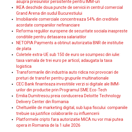
asupra presiunilor persistente pentru IMM-uri
IKEA deschide doua puncte de servicii in centrul comercial
Grand Arena din sudul Bucurestiului
Imobiliarele comerciale concentreaza 54% din creditele
acordate companiilor nefinanciare
Reforma regulilor europene de securitate sociala inaspreste
conditiile pentru detasarea salariatilor
NETOPIA Payments a obtinut autorizatia BNR de institutie
de plata
Coletele extra-UE sub 150 de euro se scumpesc din iulie:
taxa vamala de trei euro pe articol, adaugata la taxa
logistica
Transformarile din industria auto ridica noi provocari de
preturi de transfer pentru grupurile multinationale
CEC Bank finanteaza investitiile verzi si digitale ale IMM-
urilor din productie prin Programul SME Eco-Tech
Emilia Dumitrescu preia conducerea Deloitte Technology
Delivery Center din Romania
Cheltuielile de marketing digital, sub lupa fiscului: companiile
trebuie sa justifice colaborarile cu influencerii
Platformele cripto fara autorizatie MiCA nu vor mai putea
opera in Romania de la 1 iulie 2026