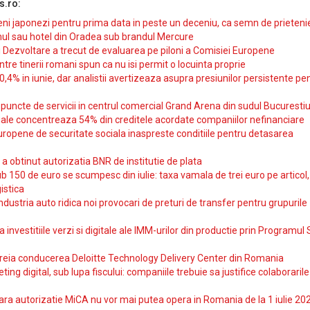
s.ro:
i japonezi pentru prima data in peste un deceniu, ca semn de prieteni
ul sau hotel din Oradea sub brandul Mercure
si Dezvoltare a trecut de evaluarea pe piloni a Comisiei Europene
intre tinerii romani spun ca nu isi permit o locuinta proprie
10,4% in iunie, dar analistii avertizeaza asupra presiunilor persistente pe
uncte de servicii in centrul comercial Grand Arena din sudul Bucurestiu
iale concentreaza 54% din creditele acordate companiilor nefinanciare
uropene de securitate sociala inaspreste conditiile pentru detasarea
obtinut autorizatia BNR de institutie de plata
b 150 de euro se scumpesc din iulie: taxa vamala de trei euro pe articol,
istica
ndustria auto ridica noi provocari de preturi de transfer pentru grupurile
investitiile verzi si digitale ale IMM-urilor din productie prin Programul
reia conducerea Deloitte Technology Delivery Center din Romania
ting digital, sub lupa fiscului: companiile trebuie sa justifice colaborarile
ara autorizatie MiCA nu vor mai putea opera in Romania de la 1 iulie 20