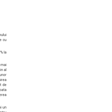
ului
xe cu
1% la
a mai
in al
unor
irea
ut de
poata
erea
i un