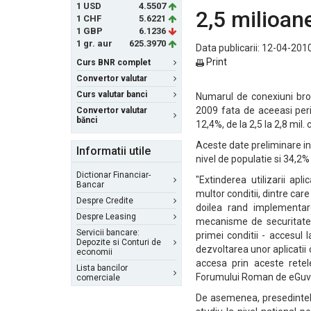
1 USD
4.5507
2,5 milioan
1 CHF
5.6221
1 GBP
6.1236
1 gr. aur
625.3970
Data publicarii: 12-04-2010
Print
Curs BNR complet
Convertor valutar
Curs valutar banci
Numarul de conexiuni broa
2009 fata de aceeasi perio
Convertor valutar
bănci
12,4%, de la 2,5 la 2,8 mil
Aceste date preliminare in
Informatii utile
nivel de populatie si 34,2% 
Dictionar Financiar-
"Extinderea utilizarii ap
Bancar
multor conditii, dintre car
Despre Credite
doilea rand implementare
Despre Leasing
mecanisme de securitate 
Servicii bancare:
primei conditii - accesul 
Depozite si Conturi de
dezvoltarea unor aplicatii 
economii
accesa prin aceste rete
Lista bancilor
Forumului Roman de eGuver
comerciale
De asemenea, presedintele