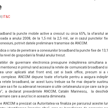
e
 |
IT&C
dband la puncte mobile active a crescut cu circa 65%, la sfarsitul an
ada a anului 2008, de la 1,5 mil. la 2,5 mil., iar in cazul punctelor fi
. conexiuni, potrivit datele preliminare transmise de ANCOM.
dica o rata de penetrare a conexiunilor broadband la puncte fixe de 13,
la nivel de gospodarii la finalul anului trecut.
licatiilor de guvernare electronica presupune indeplinirea simultana 
e mentionez in primul rand accesul la retele de comunicatii broadband si 
a unor aplicatii atat front end, cat si back office, precum si a 
complexe. ANCOM depune toate eforturile pentru a asigura indeplin
la retele broadband, iar acest lucru trebuie sa fie mai departe sustin
care sa ii fie cu adevarat necesare si utile cetateanului si pe care sa le 
le", a declarat presedintele ANCOM, Catalin Marinescu, la deschid
nare care a avut loc in aceasta dimineata.
 ANCOM a precizat ca Autoritatea va finaliza pe parcursul acestei lun