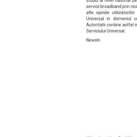
studiu la nivel national p
servicii broadband prin ni
afle opiniile utilizatoril
Universal in domeniul c
Autoritatii contine astfel 
Serviciului Universal.
NewsIn