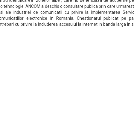
entru identificarea "zonelor albe", care nu beneficiaza de acoperire p
cio tehnologie. ANCOM a deschis o consultare publica prin care urmares
or si ale industriei de comunicatii cu privire la implementarea Servic
omunicatiilor electronice in Romania. Chestionarul publicat pe pa
intrebari cu privire la includerea accesului la internet in banda larga in 