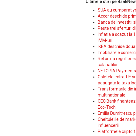
Ultimele stiri pe BankNew
SUA au cumparat yen
Accor deschide prim
Banca de Investitii 
Peste trei sferturi d
Inflatia a scazut la 
IMM-uri
IKEA deschide doua p
Imobiliarele comerc
Reforma regulilor e
salariatilor
NETOPIA Payments a 
Coletele extra-UE su
adaugata la taxa log
Transformarile din i
multinationale
CEC Bank finanteaza 
Eco-Tech
Emilia Dumitrescu p
Cheltuielile de marke
influencerii
Platformele cripto f