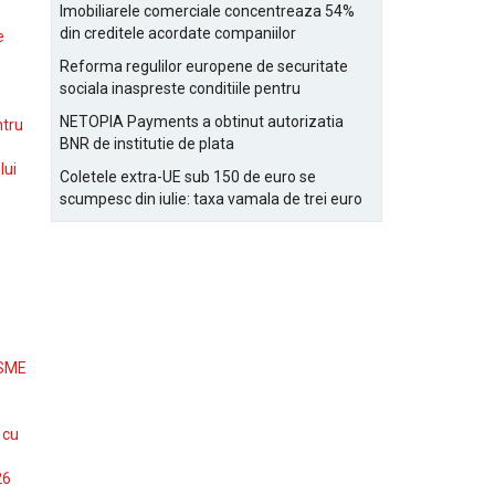
Bucurestiului
Imobiliarele comerciale concentreaza 54%
din creditele acordate companiilor
e
nefinanciare
Reforma regulilor europene de securitate
sociala inaspreste conditiile pentru
detasarea salariatilor
NETOPIA Payments a obtinut autorizatia
ntru
BNR de institutie de plata
lui
Coletele extra-UE sub 150 de euro se
scumpesc din iulie: taxa vamala de trei euro
pe articol, adaugata la taxa logistica
 SME
 cu
26