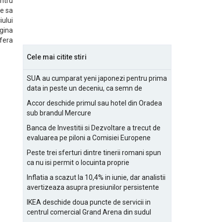
entru
te sa
iului
gina
sfera
Cele mai citite stiri
SUA au cumparat yeni japonezi pentru prima
data in peste un deceniu, ca semn de
prietenie
Accor deschide primul sau hotel din Oradea
sub brandul Mercure
Banca de Investitii si Dezvoltare a trecut de
evaluarea pe piloni a Comisiei Europene
Peste trei sferturi dintre tinerii romani spun
ca nu isi permit o locuinta proprie
Inflatia a scazut la 10,4% in iunie, dar analistii
avertizeaza asupra presiunilor persistente
pentru IMM-uri
IKEA deschide doua puncte de servicii in
centrul comercial Grand Arena din sudul