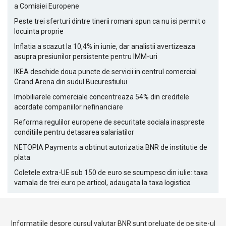
a Comisiei Europene
Peste trei sferturi dintre tinerii romani spun ca nu isi permit o
locuinta proprie
Inflatia a scazut la 10,4% in iunie, dar analistii avertizeaza
asupra presiunilor persistente pentru IMM-uri
IKEA deschide doua puncte de servicii in centrul comercial
Grand Arena din sudul Bucurestiului
Imobiliarele comerciale concentreaza 54% din creditele
acordate companiilor nefinanciare
Reforma regulilor europene de securitate sociala inaspreste
conditiile pentru detasarea salariatilor
NETOPIA Payments a obtinut autorizatia BNR de institutie de
plata
Coletele extra-UE sub 150 de euro se scumpesc din iulie: taxa
vamala de trei euro pe articol, adaugata la taxa logistica
Informațiile despre cursul valutar BNR sunt preluate de pe site-ul