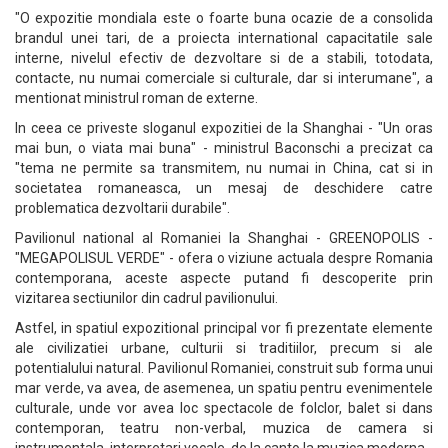
"O expozitie mondiala este o foarte buna ocazie de a consolida
brandul unei tari, de a proiecta international capacitatile sale
interne, nivelul efectiv de dezvoltare si de a stabili, totodata,
contacte, nu numai comerciale si culturale, dar si interumane", a
mentionat ministrul roman de externe.
In ceea ce priveste sloganul expozitiei de la Shanghai - "Un oras
mai bun, o viata mai buna" - ministrul Baconschi a precizat ca
"tema ne permite sa transmitem, nu numai in China, cat si in
societatea romaneasca, un mesaj de deschidere catre
problematica dezvoltarii durabile".
Pavilionul national al Romaniei la Shanghai - GREENOPOLIS -
"MEGAPOLISUL VERDE" - ofera o viziune actuala despre Romania
contemporana, aceste aspecte putand fi descoperite prin
vizitarea sectiunilor din cadrul pavilionului.
Astfel, in spatiul expozitional principal vor fi prezentate elemente
ale civilizatiei urbane, culturii si traditiilor, precum si ale
potentialului natural. Pavilionul Romaniei, construit sub forma unui
mar verde, va avea, de asemenea, un spatiu pentru evenimentele
culturale, unde vor avea loc spectacole de folclor, balet si dans
contemporan, teatru non-verbal, muzica de camera si