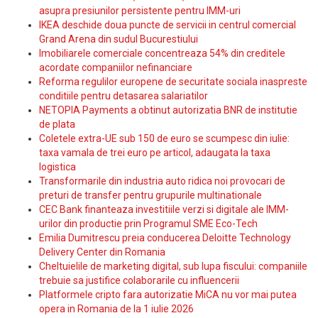
asupra presiunilor persistente pentru IMM-uri
IKEA deschide doua puncte de servicii in centrul comercial
Grand Arena din sudul Bucurestiului
Imobiliarele comerciale concentreaza 54% din creditele
acordate companiilor nefinanciare
Reforma regulilor europene de securitate sociala inaspreste
conditiile pentru detasarea salariatilor
NETOPIA Payments a obtinut autorizatia BNR de institutie
de plata
Coletele extra-UE sub 150 de euro se scumpesc din iulie:
taxa vamala de trei euro pe articol, adaugata la taxa
logistica
Transformarile din industria auto ridica noi provocari de
preturi de transfer pentru grupurile multinationale
CEC Bank finanteaza investitiile verzi si digitale ale IMM-
urilor din productie prin Programul SME Eco-Tech
Emilia Dumitrescu preia conducerea Deloitte Technology
Delivery Center din Romania
Cheltuielile de marketing digital, sub lupa fiscului: companiile
trebuie sa justifice colaborarile cu influencerii
Platformele cripto fara autorizatie MiCA nu vor mai putea
opera in Romania de la 1 iulie 2026