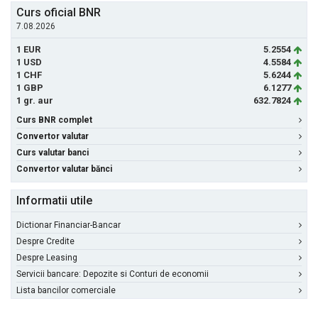
Curs oficial BNR
7.08.2026
1 EUR
5.2554
1 USD
4.5584
1 CHF
5.6244
1 GBP
6.1277
1 gr. aur
632.7824
Curs BNR complet
Convertor valutar
Curs valutar banci
Convertor valutar bănci
Informatii utile
Dictionar Financiar-Bancar
Despre Credite
Despre Leasing
Servicii bancare: Depozite si Conturi de economii
Lista bancilor comerciale