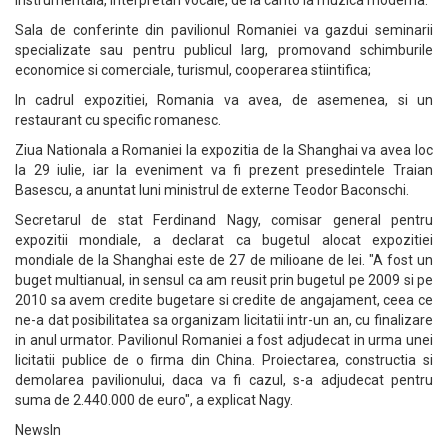
instrumentala, interpretari vocale, de la canto la muzica moderna.
Sala de conferinte din pavilionul Romaniei va gazdui seminarii
specializate sau pentru publicul larg, promovand schimburile
economice si comerciale, turismul, cooperarea stiintifica;
In cadrul expozitiei, Romania va avea, de asemenea, si un
restaurant cu specific romanesc.
Ziua Nationala a Romaniei la expozitia de la Shanghai va avea loc
la 29 iulie, iar la eveniment va fi prezent presedintele Traian
Basescu, a anuntat luni ministrul de externe Teodor Baconschi.
Secretarul de stat Ferdinand Nagy, comisar general pentru
expozitii mondiale, a declarat ca bugetul alocat expozitiei
mondiale de la Shanghai este de 27 de milioane de lei. "A fost un
buget multianual, in sensul ca am reusit prin bugetul pe 2009 si pe
2010 sa avem credite bugetare si credite de angajament, ceea ce
ne-a dat posibilitatea sa organizam licitatii intr-un an, cu finalizare
in anul urmator. Pavilionul Romaniei a fost adjudecat in urma unei
licitatii publice de o firma din China. Proiectarea, constructia si
demolarea pavilionului, daca va fi cazul, s-a adjudecat pentru
suma de 2.440.000 de euro", a explicat Nagy.
NewsIn