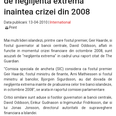
de neglijenta extrema
inaintea crizei din 2008
Data publicarii: 13-04-2010 |
International
Print
Mai multi lideri islandezi, printre care fostul premier, Geir Haarde, si
fostul guvernator al bancii centrale, David Oddsson, aflati in
functie in momentul crizei financiare din octombrie 2008, sunt
acuzati de "neglijenta extrema" in cadrul unui raport citat de The
Guardian.
"Comisia speciala de ancheta (SIC) considera ca fostul premier
Geir Haarde, fostul ministru de finante, Arni Mathiessen si fostul
ministru al bancilor, Bjorgvin Sigurdsson, au dat dovada de
neglijenta extrema inainte de prabusirea celor trei banci islandeze,
in octombrie 2008", se arata in raportul comisiei parlamentare.
Critici similare sunt aduse si fostilor guvernatori ai bancii centrale,
David Oddsson, Eirikur Gudnason si Ingimundur Fridriksson, dar si
lui Jonas Jonsson, directorul autoritatii de supraveghere
financiara a Islandei.