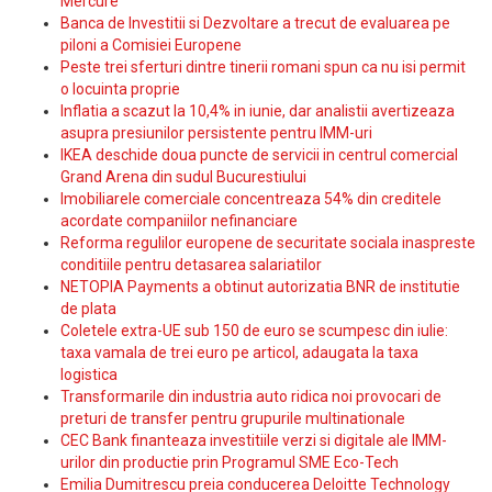
Mercure
Banca de Investitii si Dezvoltare a trecut de evaluarea pe
piloni a Comisiei Europene
Peste trei sferturi dintre tinerii romani spun ca nu isi permit
o locuinta proprie
Inflatia a scazut la 10,4% in iunie, dar analistii avertizeaza
asupra presiunilor persistente pentru IMM-uri
IKEA deschide doua puncte de servicii in centrul comercial
Grand Arena din sudul Bucurestiului
Imobiliarele comerciale concentreaza 54% din creditele
acordate companiilor nefinanciare
Reforma regulilor europene de securitate sociala inaspreste
conditiile pentru detasarea salariatilor
NETOPIA Payments a obtinut autorizatia BNR de institutie
de plata
Coletele extra-UE sub 150 de euro se scumpesc din iulie:
taxa vamala de trei euro pe articol, adaugata la taxa
logistica
Transformarile din industria auto ridica noi provocari de
preturi de transfer pentru grupurile multinationale
CEC Bank finanteaza investitiile verzi si digitale ale IMM-
urilor din productie prin Programul SME Eco-Tech
Emilia Dumitrescu preia conducerea Deloitte Technology