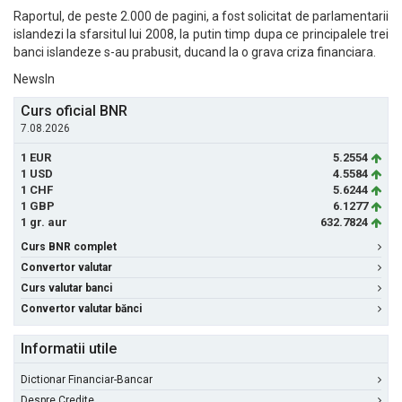
Raportul, de peste 2.000 de pagini, a fost solicitat de parlamentarii
islandezi la sfarsitul lui 2008, la putin timp dupa ce principalele trei
banci islandeze s-au prabusit, ducand la o grava criza financiara.
NewsIn
Curs oficial BNR
7.08.2026
1 EUR
5.2554
1 USD
4.5584
1 CHF
5.6244
1 GBP
6.1277
1 gr. aur
632.7824
Curs BNR complet
Convertor valutar
Curs valutar banci
Convertor valutar bănci
Informatii utile
Dictionar Financiar-Bancar
Despre Credite