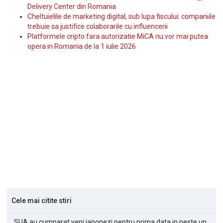
Delivery Center din Romania
Cheltuielile de marketing digital, sub lupa fiscului: companiile
trebuie sa justifice colaborarile cu influencerii
Platformele cripto fara autorizatie MiCA nu vor mai putea
opera in Romania de la 1 iulie 2026
Cele mai citite stiri
SUA au cumparat yeni japonezi pentru prima data in peste un