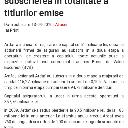
subscrierea in totalitate a
titlurilor emise
Data publicarii: 13-04-2010 |
Afaceri
Print
Ardaf a incheiat o majorare de capital cu 51 milioane lei, dupa ce
actionarii firmei de asigurari au subscris in a doua etapa a
operatiunii de crestere a capitalului toate actiunile puse la
dispozitie, potrivit unui comunicat transmis Bursei de Valori
Bucuresti (BVB).
Astfel, actionarii Ardaf au subscris in a doua etapa a majorarii de
capital 415,27 milioane de actiuni, la un pret de 0,10 lei/actiune, in
timp ce in prima etapa cumparasera 94,73 milioane de titluri.
Capitalul asiguratorului a urcat in urma acestei operatiuni la
357,76 milioane lei.
In 2009, Ardaf si-a redus pierderile la 90,5 milioane lei, de la 185
milioane lei in anul anterior. La sfarsitul anului trecut, Ardaf avea
760 de angajati si o retea de 200 de sucursale, agentii si puncte de
lucru.