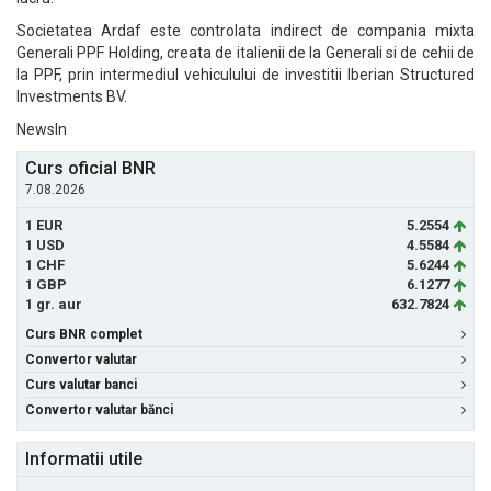
Societatea Ardaf este controlata indirect de compania mixta
Generali PPF Holding, creata de italienii de la Generali si de cehii de
la PPF, prin intermediul vehiculului de investitii Iberian Structured
Investments BV.
NewsIn
Curs oficial BNR
7.08.2026
1 EUR
5.2554
1 USD
4.5584
1 CHF
5.6244
1 GBP
6.1277
1 gr. aur
632.7824
Curs BNR complet
Convertor valutar
Curs valutar banci
Convertor valutar bănci
Informatii utile