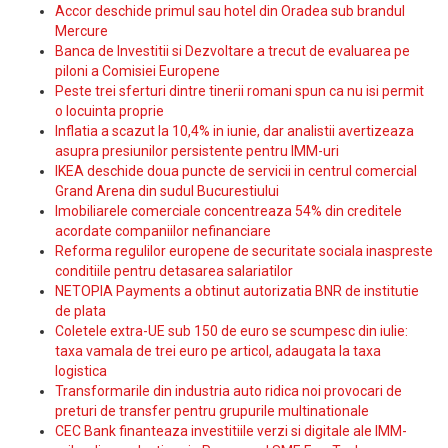
Accor deschide primul sau hotel din Oradea sub brandul
Mercure
Banca de Investitii si Dezvoltare a trecut de evaluarea pe
piloni a Comisiei Europene
Peste trei sferturi dintre tinerii romani spun ca nu isi permit
o locuinta proprie
Inflatia a scazut la 10,4% in iunie, dar analistii avertizeaza
asupra presiunilor persistente pentru IMM-uri
IKEA deschide doua puncte de servicii in centrul comercial
Grand Arena din sudul Bucurestiului
Imobiliarele comerciale concentreaza 54% din creditele
acordate companiilor nefinanciare
Reforma regulilor europene de securitate sociala inaspreste
conditiile pentru detasarea salariatilor
NETOPIA Payments a obtinut autorizatia BNR de institutie
de plata
Coletele extra-UE sub 150 de euro se scumpesc din iulie:
taxa vamala de trei euro pe articol, adaugata la taxa
logistica
Transformarile din industria auto ridica noi provocari de
preturi de transfer pentru grupurile multinationale
CEC Bank finanteaza investitiile verzi si digitale ale IMM-