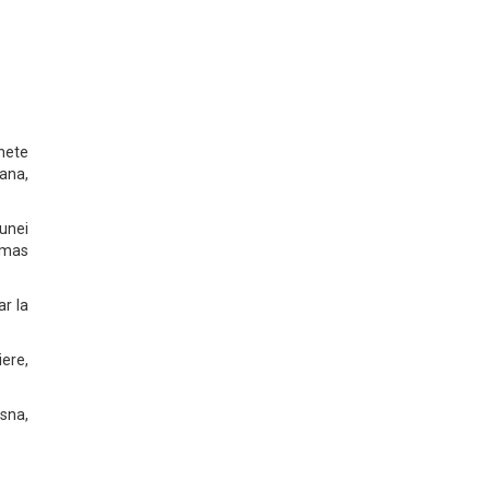
hete
oana,
unei
amas
ar la
iere,
asna,