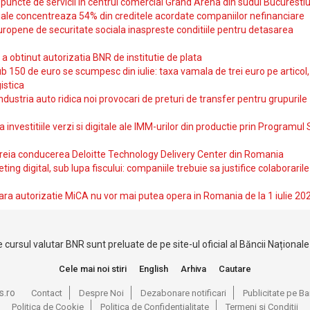
uncte de servicii in centrul comercial Grand Arena din sudul Bucurestiu
iale concentreaza 54% din creditele acordate companiilor nefinanciare
uropene de securitate sociala inaspreste conditiile pentru detasarea
obtinut autorizatia BNR de institutie de plata
b 150 de euro se scumpesc din iulie: taxa vamala de trei euro pe articol,
istica
ndustria auto ridica noi provocari de preturi de transfer pentru grupurile
investitiile verzi si digitale ale IMM-urilor din productie prin Programul
reia conducerea Deloitte Technology Delivery Center din Romania
ting digital, sub lupa fiscului: companiile trebuie sa justifice colaborarile
ara autorizatie MiCA nu vor mai putea opera in Romania de la 1 iulie 20
 cursul valutar BNR sunt preluate de pe site-ul oficial al Băncii Național
Cele mai noi stiri
English
Arhiva
Cautare
s.ro
Contact
Despre Noi
Dezabonare notificari
Publicitate pe 
Politica de Cookie
Politica de Confidentialitate
Termeni si Conditii