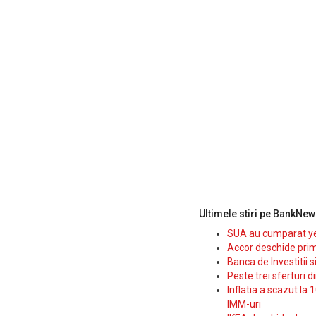
Ultimele stiri pe BankNew
SUA au cumparat yen
Accor deschide prim
Banca de Investitii 
Peste trei sferturi d
Inflatia a scazut la 
IMM-uri