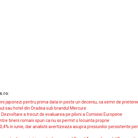
s.ro:
i japonezi pentru prima data in peste un deceniu, ca semn de prieteni
ul sau hotel din Oradea sub brandul Mercure
si Dezvoltare a trecut de evaluarea pe piloni a Comisiei Europene
intre tinerii romani spun ca nu isi permit o locuinta proprie
10,4% in iunie, dar analistii avertizeaza asupra presiunilor persistente pe