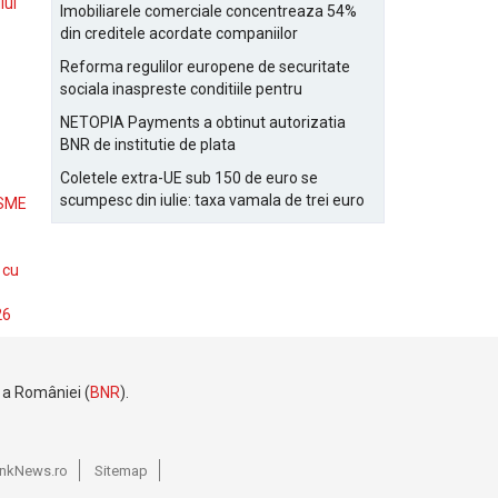
Bucurestiului
lui
Imobiliarele comerciale concentreaza 54%
din creditele acordate companiilor
nefinanciare
Reforma regulilor europene de securitate
sociala inaspreste conditiile pentru
detasarea salariatilor
NETOPIA Payments a obtinut autorizatia
BNR de institutie de plata
Coletele extra-UE sub 150 de euro se
scumpesc din iulie: taxa vamala de trei euro
 SME
pe articol, adaugata la taxa logistica
 cu
26
e a României (
BNR
).
BankNews.ro
Sitemap