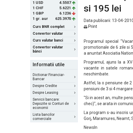
1 USD
4.5507
si 195 lei
1 CHF
5.6221
1 GBP
6.1236
1 gr. aur
625.3970
Data publicarii: 13-04-2010
Print
Curs BNR complet
Convertor valutar
Curs valutar banci
Programul special "Vacant
promotionale de 6 zile si 5
Convertor valutar
bănci
a anuntat Asociatia Nation
Programul, ajuns la a XV-
Informatii utile
vacante in satele romane
neschimbate.
Dictionar Financiar-
Bancar
Astfel, la o pensiune de 2
Despre Credite
pensiuni de 3 si 4 margaret
Despre Leasing
"Si in acest an, multe pens
Servicii bancare:
chec)", se arata in comun
Depozite si Conturi de
economii
La program s-au inscris u
Lista bancilor
Gorj, Maramures, Neamt, S
comerciale
NewsIn