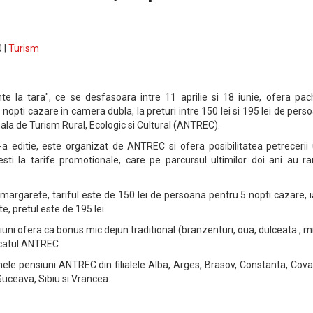
 |
Turism
e la tara", ce se desfasoara intre 11 aprilie si 18 iunie, ofera pac
 nopti cazare in camera dubla, la preturi intre 150 lei si 195 lei de pers
ala de Turism Rural, Ecologic si Cultural (ANTREC).
a editie, este organizat de ANTREC si ofera posibilitatea petrecerii 
sti la tarife promotionale, care pe parcursul ultimilor doi ani au r
 margarete, tariful este de 150 lei de persoana pentru 5 nopti cazare, i
e, pretul este de 195 lei.
iuni ofera ca bonus mic dejun traditional (branzenturi, oua, dulceata , m
icatul ANTREC.
nele pensiuni ANTREC din filialele Alba, Arges, Brasov, Constanta, Cov
uceava, Sibiu si Vrancea.