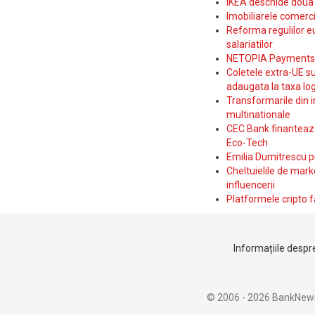
IKEA deschide doua p
Imobiliarele comerc
Reforma regulilor e
salariatilor
NETOPIA Payments a 
Coletele extra-UE su
adaugata la taxa log
Transformarile din i
multinationale
CEC Bank finanteaza 
Eco-Tech
Emilia Dumitrescu p
Cheltuielile de marke
influencerii
Platformele cripto f
Informațiile despre
© 2006 - 2026 BankNew