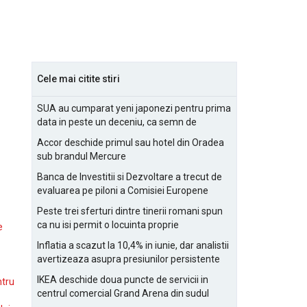
Cele mai citite stiri
SUA au cumparat yeni japonezi pentru prima
data in peste un deceniu, ca semn de
prietenie
Accor deschide primul sau hotel din Oradea
sub brandul Mercure
Banca de Investitii si Dezvoltare a trecut de
evaluarea pe piloni a Comisiei Europene
Peste trei sferturi dintre tinerii romani spun
ca nu isi permit o locuinta proprie
e
Inflatia a scazut la 10,4% in iunie, dar analistii
avertizeaza asupra presiunilor persistente
pentru IMM-uri
IKEA deschide doua puncte de servicii in
ntru
centrul comercial Grand Arena din sudul